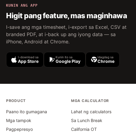
KUNIN ANG APP
Higit pang feature, mas maginhawa
I-save ang mga timesheet, i-export sa Excel, CSV at
branded PDF, at i-back up ang iyong data — sa
iPhone, Android at Chrome.
I-download sa
Kunin ito sa
Idagdag sa
App Store
Google Play
Chrome
PRODUCT
MGA CALCULATOR
Paano ito gumagana
Lahat ng calculators
Mga tampok
Sa Lunch Break
Pagpepresyo
California OT