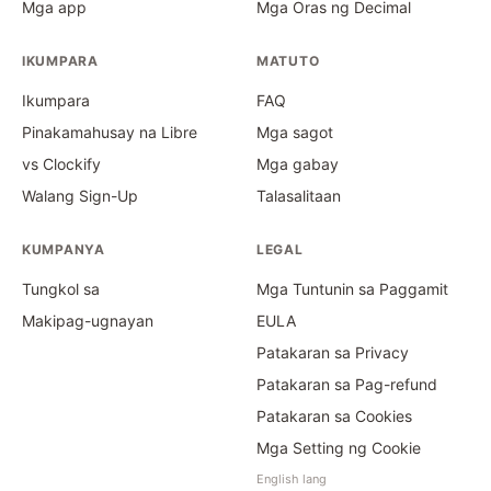
Mga app
Mga Oras ng Decimal
IKUMPARA
MATUTO
Ikumpara
FAQ
Pinakamahusay na Libre
Mga sagot
vs Clockify
Mga gabay
Walang Sign-Up
Talasalitaan
KUMPANYA
LEGAL
Tungkol sa
Mga Tuntunin sa Paggamit
Makipag-ugnayan
EULA
Patakaran sa Privacy
Patakaran sa Pag-refund
Patakaran sa Cookies
Mga Setting ng Cookie
English lang