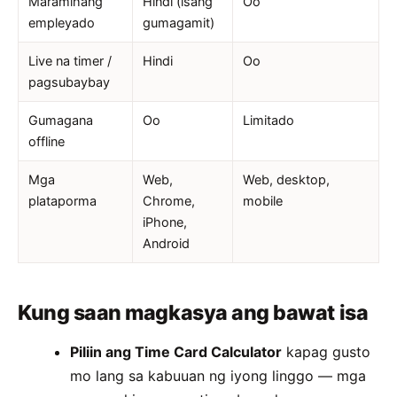
Maramihang
Hindi (isang
Oo
empleyado
gumagamit)
Live na timer /
Hindi
Oo
pagsubaybay
Gumagana
Oo
Limitado
offline
Mga
Web,
Web, desktop,
plataporma
Chrome,
mobile
iPhone,
Android
Kung saan magkasya ang bawat isa
Piliin ang Time Card Calculator
kapag gusto
mo lang sa kabuuan ng iyong linggo — mga