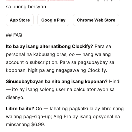
sa buong bersyon.
App Store
Google Play
Chrome Web Store
## FAQ
Ito ba ay isang alternatibong Clockify?
Para sa
personal na kabuuang oras, oo — nang walang
account o subscription. Para sa pagsubaybay sa
koponan, higit pa ang nagagawa ng Clockify.
Sinusubaybayan ba nito ang isang koponan?
Hindi
— ito ay isang solong user na calculator ayon sa
disenyo.
Libre ba ito?
Oo — lahat ng pagkalkula ay libre nang
walang pag-sign-up; Ang Pro ay isang opsyonal na
minsanang $6.99.