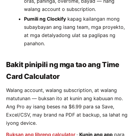
oras, pahinga, overtime, bayad — nang
walang account o subscription.
Pumili ng Clockify
kapag kailangan mong
subaybayan ang isang team, mga proyekto,
at mga detalyadong ulat sa paglipas ng
panahon.
Bakit pinipili ng mga tao ang Time
Card Calculator
Walang account, walang subscription, at walang
matutunan — buksan ito at kunin ang kabuuan mo.
Ang Pro ay isang beses na $6.99 para sa Save,
Excel/CSV, may brand na PDF at backup, sa lahat ng
iyong device.
Buksan ang libreng calculator
·
Kunin ang app
para