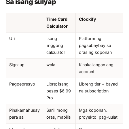
Sa isang sulyap
Time Card
Clockify
Calculator
Uri
Isang
Platform ng
linggong
pagsubaybay sa
calculator
oras ng koponan
Sign-up
wala
Kinakailangan ang
account
Pagpepresyo
Libre; isang
Libreng tier + bayad
beses $6.99
na subscription
Pro
Pinakamahusay
Sarili mong
Mga koponan,
para sa
oras, mabilis
proyekto, pag-uulat