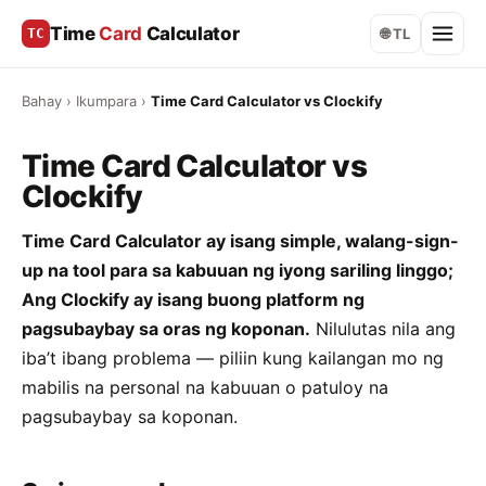
Time
Card
Calculator
TC
🌐 TL
Bahay
›
Ikumpara
›
Time Card Calculator vs Clockify
Time Card Calculator vs
Clockify
Time Card Calculator ay isang simple, walang-sign-
up na tool para sa kabuuan ng iyong sariling linggo;
Ang Clockify ay isang buong platform ng
pagsubaybay sa oras ng koponan.
Nilulutas nila ang
iba’t ibang problema — piliin kung kailangan mo ng
mabilis na personal na kabuuan o patuloy na
pagsubaybay sa koponan.