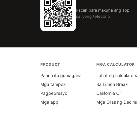
I-scan para makuha ang app
sa iyong telepono
PRODUCT
MGA CALCULATOR
Paano ito gumagana
Lahat ng calculator
Mga tampok
Sa Lunch Break
Pagpepresyo
California OT
Mga app
Mga Oras ng Decim