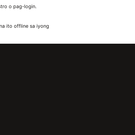
tro o pag-login.
 ito offline sa iyong