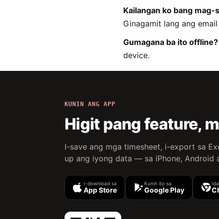
Kailangan ko bang mag-
Ginagamit lang ang email 
Gumagana ba ito offline?
device.
KUNIN ANG APP
Higit pang feature,
I-save ang mga timesheet, i-export sa Ex
up ang iyong data — sa iPhone, Android 
I-download sa
Kunin ito sa
Id
App Store
Google Play
C