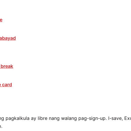
me
abayad
 break
e card
g pagkalkula ay libre nang walang pag-sign-up. I-save, Ex
p.