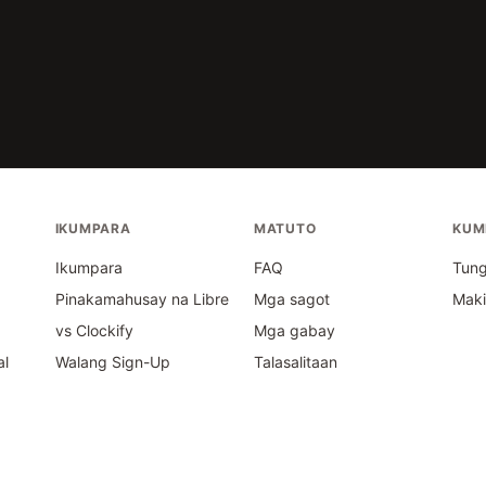
IKUMPARA
MATUTO
KUM
s
Ikumpara
FAQ
Tung
Pinakamahusay na Libre
Mga sagot
Mak
vs Clockify
Mga gabay
al
Walang Sign-Up
Talasalitaan