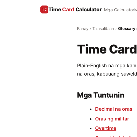
Time
Card
Calculator
Mga Calculator
M
TC
Bahay
›
Talasalitaan
›
Glossary 
Time Card 
Plain-English na mga kah
na oras, kabuuang suweldo
Mga Tuntunin
Decimal na oras
Oras ng militar
Overtime