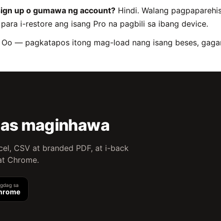
sign up o gumawa ng account?
Hindi. Walang pagpaparehis
para i-restore ang isang Pro na pagbili sa ibang device.
Oo — pagkatapos itong mag-load nang isang beses, gagana
 mas maginhawa
cel, CSV at branded PDF, at i-back
at Chrome.
agdag sa
hrome