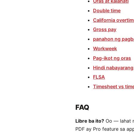
Oras at kalahati
Double time
California overti
Gross pay
panahon ng pagb
Workweek
Pag-ikot ng oras
Hindi nabayarang
FLSA
Timesheet vs tim
FAQ
Libre ba ito?
Oo — lahat n
PDF ay Pro feature sa ap