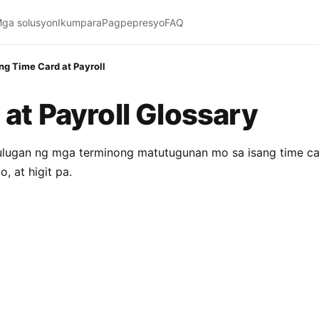
ga solusyon
Ikumpara
Pagpepresyo
FAQ
ng Time Card at Payroll
at Payroll Glossary
ulugan ng mga terminong matutugunan mo sa isang time ca
, at higit pa.