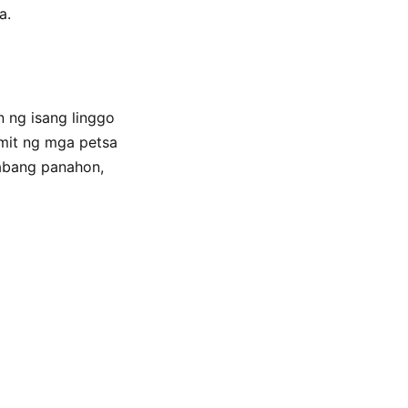
a.
 ng isang linggo
mit ng mga petsa
abang panahon,