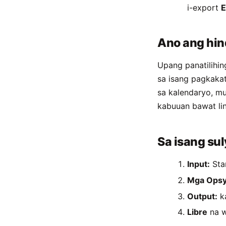
i-export
E
Ano ang hin
Upang panatilihin
sa isang pagkaka
sa kalendaryo, m
kabuuan bawat li
Sa isang su
Input:
Star
Mga Opsy
Output:
k
Libre
na w