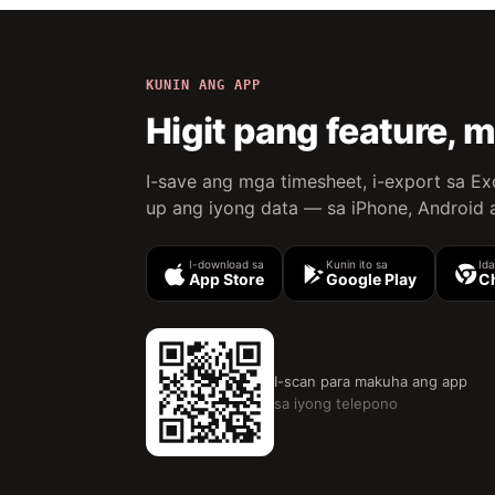
KUNIN ANG APP
Higit pang feature,
I-save ang mga timesheet, i-export sa Ex
up ang iyong data — sa iPhone, Android 
I-download sa
Kunin ito sa
Id
App Store
Google Play
C
I-scan para makuha ang app
sa iyong telepono