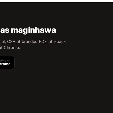
 mas maginhawa
cel, CSV at branded PDF, at i-back
at Chrome.
agdag sa
hrome