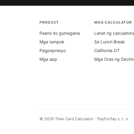
PRODUCT
MGA CALCULATOR
Paano ito gumagana
Lahat ng calculator
Mga tampok
Sa Lunch Break
Pagpepresyo
California OT
Mga app
Mga Oras ng Decim
©
2026
Time Card Calculator · PayForSay s. r. o.