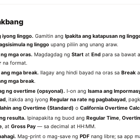
akbang
 iyong linggo.
Gamitin ang
Ipakita ang katapusan ng lingg
agsisimula ng linggo
upang piliin ang unang araw.
 ng mga oras.
Magdagdag ng
Start
at
End
para sa bawat 
r
na format.
 ang mga break.
Ilagay ang hindi bayad na oras sa
Break
a
ang mga break
.
g ng overtime (opsyonal).
I-on ang
Isama ang Impormas
ad
, itakda ang iyong
Regular na rate ng pagbabayad
, pagk
lahin ang Overtime (Standard)
o
California Overtime Calc
ng resulta.
Ipinapakita ng buod ang
Regular Time
,
Overti
e
, at
Gross Pay
— sa decimal at HH:MM.
bahagi.
Mag-print o mag-save ng
PDF
nang libre; sa app 