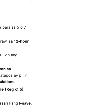
o
para sa 5 o 7
araw, sa
12-hour
t i-on ang
yon sa
atapos ay piliin
ulations
.
me (Reg x1.5)
,
maaari kang
I-save
,