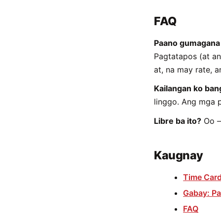
FAQ
Paano gumagana a
Pagtatapos (at a
at, na may rate, 
Kailangan ko ban
linggo. Ang mga p
Libre ba ito?
Oo —
Kaugnay
Time Card
Gabay: Pa
FAQ