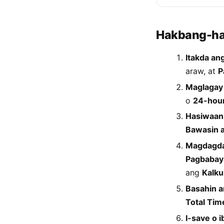
Hakbang-h
Itakda ang
araw, at
P
Maglagay
o
24-hou
Hasiwaan
Bawasin 
Magdagda
Pagbabay
ang
Kalku
Basahin a
Total Tim
I-save o i