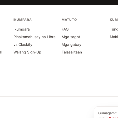
IKUMPARA
MATUTO
KUM
s
Ikumpara
FAQ
Tung
Pinakamahusay na Libre
Mga sagot
Mak
vs Clockify
Mga gabay
al
Walang Sign-Up
Talasalitaan
Gumagamit k