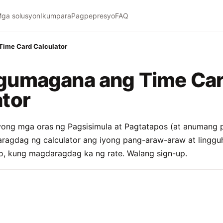
ga solusyon
Ikumpara
Pagpepresyo
FAQ
ime Card Calculator
gumagana ang Time Ca
ator
iyong mga oras ng Pagsisimula at Pagtatapos (at anumang 
aragdag ng calculator ang iyong pang-araw-araw at linggu
o, kung magdaragdag ka ng rate. Walang sign-up.