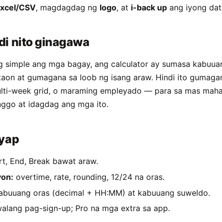
xcel/CSV
, magdagdag ng
logo
, at
i-back up
ang iyong dat
di nito ginagawa
g simple ang mga bagay, ang calculator ay sumasa kabuuan
taon at gumagana sa loob ng isang araw. Hindi ito gumaga
ulti-week grid, o maraming empleyado — para sa mas mah
nggo at idagdag ang mga ito.
lyap
t, End, Break bawat araw.
on:
overtime, rate, rounding, 12/24 na oras.
abuuang oras (decimal + HH:MM) at kabuuang suweldo.
alang pag-sign-up; Pro na mga extra sa app.