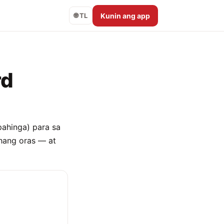
Kunin ang app
🌐 TL
rd
pahinga) para sa
hang oras — at