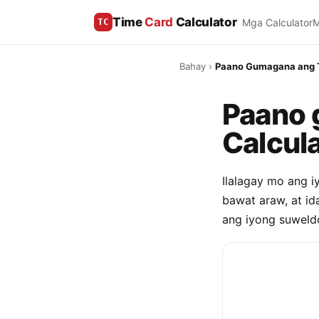
Time
Card
Calculator
Mga Calculator
M
TC
Bahay
›
Paano Gumagana ang T
Paano 
Calcul
Ilalagay mo ang 
bawat araw, at id
ang iyong suweld