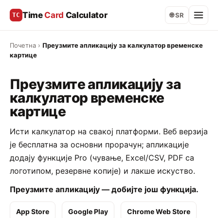
Time
Card
Calculator
TC
🌐 SR
Почетна
›
Преузмите апликацију за калкулатор временске
картице
Преузмите апликацију за
калкулатор временске
картице
Исти калкулатор на свакој платформи. Веб верзија
је бесплатна за основни прорачун; апликације
додају функције Pro (чување, Excel/CSV, PDF са
логотипом, резервне копије) и лакше искуство.
Преузмите апликацију — добијте још функција.
App Store
Google Play
Chrome Web Store