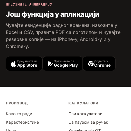
ПРЕУЗМИТЕ АПЛИКАЦИЈУ
Још функција у апликацији
Чувајте евиденције радног времена, извозите у
Excel и CSV, правите PDF са логотипом и чувајте
резервне копије — на iPhone-у, Android-у и у
Chrome-у.
Преузмите из
Преузмите са
Додајте у
App Store
Google Play
Chrome
ПРОИЗВОД
КАЛКУЛАТОРИ
Како то ради
Сви калкулатори
Карактеристике
Са паузом за ручак
Цене
Калифорнија ОТ