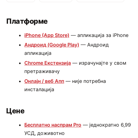
Платформе
iPhone (App Store)
— апликација за iPhone
Андроид (Google Play)
— Андроид
апликација
Chrome Екстензија
— израчунајте у свом
претраживачу
Онлајн / веб Апп
— није потребна
инсталација
Цене
Бесплатно наспрам Pro
— једнократно 6,99
УСД, доживотно