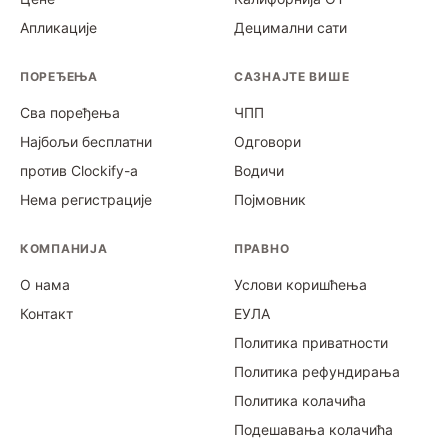
Апликације
Децимални сати
ПОРЕЂЕЊА
САЗНАЈТЕ ВИШЕ
Сва поређења
ЧПП
Најбољи бесплатни
Одговори
против Clockify-а
Водичи
Нема регистрације
Појмовник
КОМПАНИЈА
ПРАВНО
О нама
Услови коришћења
Контакт
ЕУЛА
Политика приватности
Политика рефундирања
Политика колачића
Подешавања колачића