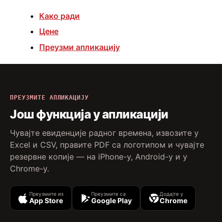
Како ради
Цене
Преузми апликацију
ПРЕУЗМИТЕ АПЛИКАЦИЈУ
Још функција у апликацији
Чувајте евиденције радног времена, извозите у
Excel и CSV, правите PDF са логотипом и чувајте
резервне копије — на iPhone-у, Android-у и у
Chrome-у.
Преузмите из
Преузмите са
Додајте у
App Store
Google Play
Chrome