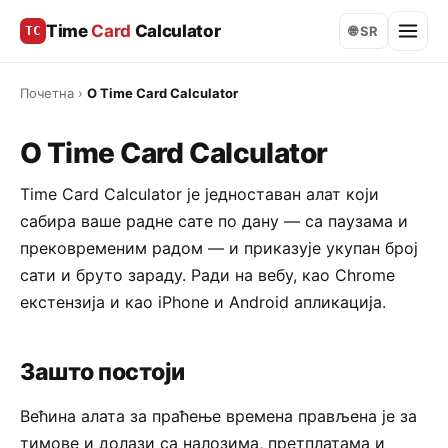
Time
Card
Calculator
TC
🌐 SR
Почетна
›
О Time Card Calculator
О Time Card Calculator
Time Card Calculator је једноставан алат који
сабира ваше радне сате по дану — са паузама и
прековременим радом — и приказује укупан број
сати и бруто зараду. Ради на вебу, као Chrome
екстензија и као iPhone и Android апликација.
Зашто постоји
Већина алата за праћење времена прављена је за
тимове и долази са налозима, претплатама и