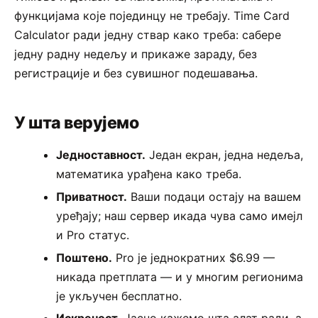
функцијама које појединцу не требају. Time Card
Calculator ради једну ствар како треба: сабере
једну радну недељу и прикаже зараду, без
регистрације и без сувишног подешавања.
У шта верујемо
Једноставност.
Један екран, једна недеља,
математика урађена како треба.
Приватност.
Ваши подаци остају на вашем
уређају; наш сервер икада чува само имејл
и Pro статус.
Поштено.
Pro је једнократних $6.99 —
никада претплата — и у многим регионима
је укључен бесплатно.