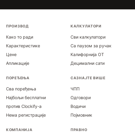
ПРОИЗВОД
КАЛКУЛАТОРИ
Како то ради
Сви калкулатори
Карактеристике
Са паузом за ручак
Цене
Калифорнија ОТ
Апликације
Децимални сати
ПОРЕЂЕЊА
САЗНАЈТЕ ВИШЕ
Сва поређења
ЧПП
Најбољи бесплатни
Одговори
против Clockify-а
Водичи
Нема регистрације
Појмовник
КОМПАНИЈА
ПРАВНО