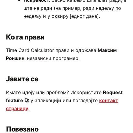
Искреност.
Јасно кажемо шта алат ради, а
шта не ради (на пример, ради недељу по
недељу и у оквиру једног дана).
Ко га прави
Time Card Calculator прави и одржава
Максим
Роншин
, независни програмер.
Јавите се
Имате идеју или проблем? Искористите
Request
feature 🚀
у апликацији или погледајте
контакт
страницу
.
Повезано