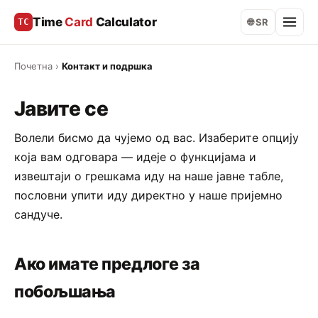
Time
Card
Calculator
TC
🌐 SR
Почетна
›
Контакт и подршка
Јавите се
Волели бисмо да чујемо од вас. Изаберите опцију
која вам одговара — идеје о функцијама и
извештаји о грешкама иду на наше јавне табле,
пословни упити иду директно у наше пријемно
сандуче.
Ако имате предлоге за
побољшања