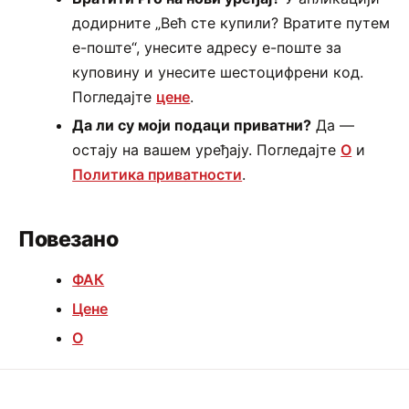
додирните „Већ сте купили? Вратите путем
е-поште“, унесите адресу е-поште за
куповину и унесите шестоцифрени код.
Погледајте
цене
.
Да ли су моји подаци приватни?
Да —
остају на вашем уређају. Погледајте
О
и
Политика приватности
.
Повезано
ФАК
Цене
О