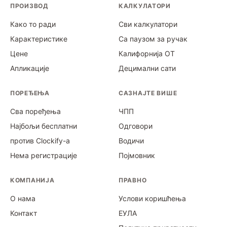
ПРОИЗВОД
КАЛКУЛАТОРИ
Како то ради
Сви калкулатори
Карактеристике
Са паузом за ручак
Цене
Калифорнија ОТ
Апликације
Децимални сати
ПОРЕЂЕЊА
САЗНАЈТЕ ВИШЕ
Сва поређења
ЧПП
Најбољи бесплатни
Одговори
против Clockify-а
Водичи
Нема регистрације
Појмовник
КОМПАНИЈА
ПРАВНО
О нама
Услови коришћења
Контакт
ЕУЛА