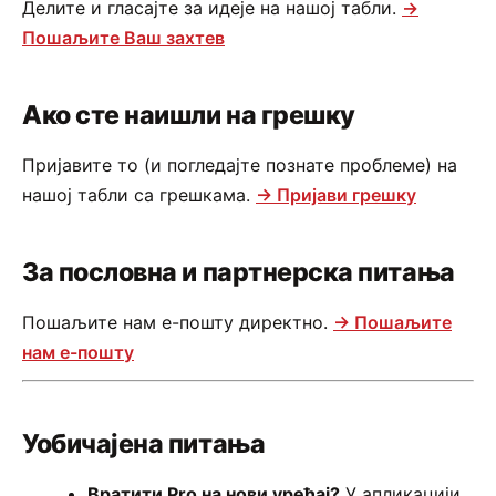
Делите и гласајте за идеје на нашој табли.
→
Пошаљите Ваш захтев
Ако сте наишли на грешку
Пријавите то (и погледајте познате проблеме) на
нашој табли са грешкама.
→ Пријави грешку
За пословна и партнерска питања
Пошаљите нам е-пошту директно.
→ Пошаљите
нам е-пошту
Уобичајена питања
Вратити Pro на нови уређај?
У апликацији