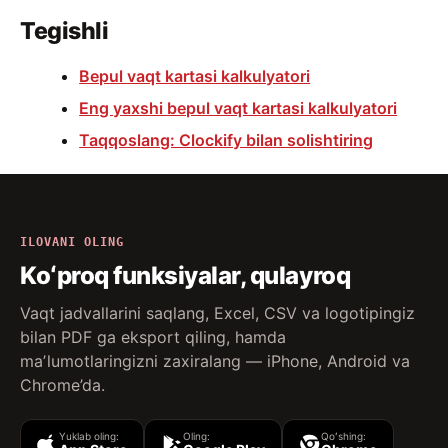
Tegishli
Bepul vaqt kartasi kalkulyatori
Eng yaxshi bepul vaqt kartasi kalkulyatori
Taqqoslang: Clockify bilan solishtiring
ILOVANI OLING
Koʻproq funksiyalar, qulayroq
Vaqt jadvallarini saqlang, Excel, CSV va logotipingiz
bilan PDF ga eksport qiling, hamda
maʼlumotlaringizni zaxiralang — iPhone, Android va
Chrome’da.
Yuklab oling:
Oling:
Qoʻshing: