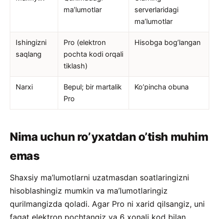
ma’lumotlar
serverlaridagi
ma’lumotlar
Ishingizni
Pro (elektron
Hisobga bog’langan
saqlang
pochta kodi orqali
tiklash)
Narxi
Bepul; bir martalik
Ko’pincha obuna
Pro
Nima uchun ro’yxatdan o’tish muhim
emas
Shaxsiy ma’lumotlarni uzatmasdan soatlaringizni
hisoblashingiz mumkin va ma’lumotlaringiz
qurilmangizda qoladi. Agar Pro ni xarid qilsangiz, uni
faqat elektron pochtangiz va 6 xonali kod bilan