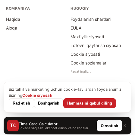
KOMPANIYA
HUQUQIY
Haqida
Foydalanish shartlari
Aloqa
EULA
Maxfiylik siyosati
To'lovni qaytarish siyosati
Cookie siyosati
Cookie sozlamalari
Faqat ingliz tili
Biz tahlil va marketing uchun cookie-fayllardan foydalanamiz.
©
2026
Time Card Calculator · PayForSay s. r. o.
Bizning
Cookie siyosati
.
info@timecardcalculator.app
Rad etish
Boshqarish
Hammasini qabul qiling
Time Card Calculator
×
TC
O'rnatish
Ilovada saqlash, eksport qilish va boshqalar