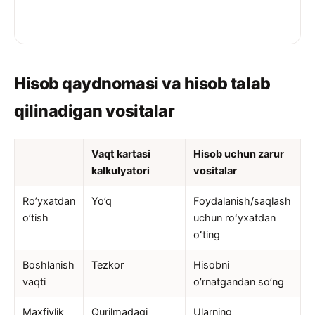
Hisob qaydnomasi va hisob talab
qilinadigan vositalar
Vaqt kartasi
Hisob uchun zarur
kalkulyatori
vositalar
Ro’yxatdan
Yo’q
Foydalanish/saqlash
o’tish
uchun roʻyxatdan
oʻting
Boshlanish
Tezkor
Hisobni
vaqti
o’rnatgandan so’ng
Maxfiylik
Qurilmadagi
Ularning