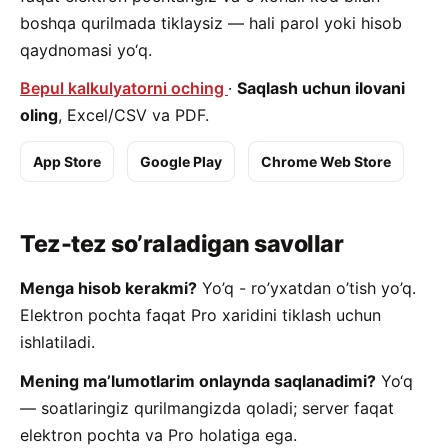
boshqa qurilmada tiklaysiz — hali parol yoki hisob
qaydnomasi yo‘q.
Bepul kalkulyatorni oching
·
Saqlash uchun ilovani
oling
, Excel/CSV va PDF.
App Store
Google Play
Chrome Web Store
Tez-tez so’raladigan savollar
Menga hisob kerakmi?
Yo’q - ro’yxatdan o’tish yo’q.
Elektron pochta faqat Pro xaridini tiklash uchun
ishlatiladi.
Mening maʼlumotlarim onlaynda saqlanadimi?
Yo‘q
— soatlaringiz qurilmangizda qoladi; server faqat
elektron pochta va Pro holatiga ega.