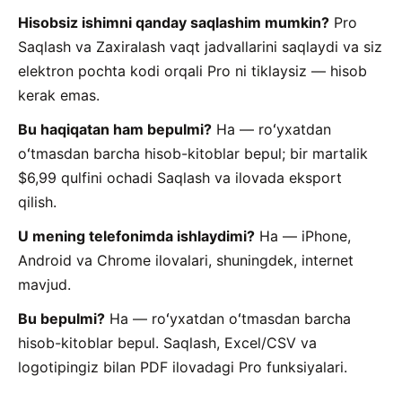
Hisobsiz ishimni qanday saqlashim mumkin?
Pro
Saqlash va Zaxiralash vaqt jadvallarini saqlaydi va siz
elektron pochta kodi orqali Pro ni tiklaysiz — hisob
kerak emas.
Bu haqiqatan ham bepulmi?
Ha — roʻyxatdan
oʻtmasdan barcha hisob-kitoblar bepul; bir martalik
$6,99 qulfini ochadi Saqlash va ilovada eksport
qilish.
U mening telefonimda ishlaydimi?
Ha — iPhone,
Android va Chrome ilovalari, shuningdek, internet
mavjud.
Bu bepulmi?
Ha — roʻyxatdan oʻtmasdan barcha
hisob-kitoblar bepul. Saqlash, Excel/CSV va
logotipingiz bilan PDF ilovadagi Pro funksiyalari.