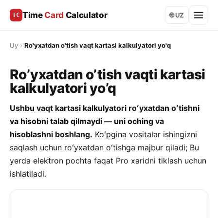
Time
Card
Calculator
TC
🌐 UZ
Uy
›
Ro'yxatdan o'tish vaqt kartasi kalkulyatori yo'q
Ro’yxatdan o’tish vaqti kartasi
kalkulyatori yo’q
Ushbu vaqt kartasi kalkulyatori roʻyxatdan oʻtishni
va hisobni talab qilmaydi — uni oching va
hisoblashni boshlang.
Koʻpgina vositalar ishingizni
saqlash uchun roʻyxatdan oʻtishga majbur qiladi; Bu
yerda elektron pochta faqat Pro xaridni tiklash uchun
ishlatiladi.