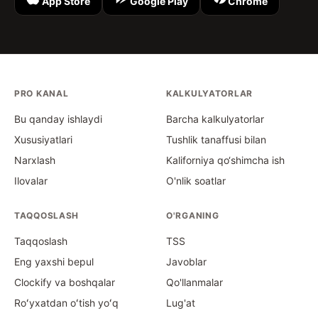
App Store
Google Play
Chrome
PRO KANAL
KALKULYATORLAR
Bu qanday ishlaydi
Barcha kalkulyatorlar
Xususiyatlari
Tushlik tanaffusi bilan
Narxlash
Kaliforniya qo‘shimcha ish
Ilovalar
O'nlik soatlar
TAQQOSLASH
O'RGANING
Taqqoslash
TSS
Eng yaxshi bepul
Javoblar
Clockify va boshqalar
Qo'llanmalar
Roʻyxatdan oʻtish yoʻq
Lug'at