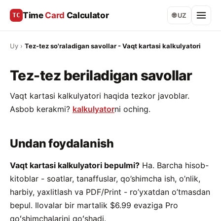
Time
Card
Calculator
TC
🌐 UZ
Uy
›
Tez-tez so'raladigan savollar - Vaqt kartasi kalkulyatori
Tez-tez beriladigan savollar
Vaqt kartasi kalkulyatori haqida tezkor javoblar.
Asbob kerakmi?
kalkulyator
ni oching.
Undan foydalanish
Vaqt kartasi kalkulyatori bepulmi?
Ha. Barcha hisob-
kitoblar - soatlar, tanaffuslar, qo’shimcha ish, o’nlik,
harbiy, yaxlitlash va PDF/Print - ro’yxatdan o’tmasdan
bepul. Ilovalar bir martalik $6.99 evaziga Pro
qoʻshimchalarini qoʻshadi.