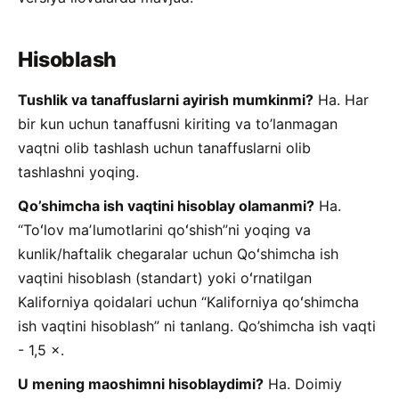
Hisoblash
Tushlik va tanaffuslarni ayirish mumkinmi?
Ha. Har
bir kun uchun tanaffusni kiriting va to’lanmagan
vaqtni olib tashlash uchun tanaffuslarni olib
tashlashni yoqing.
Qo’shimcha ish vaqtini hisoblay olamanmi?
Ha.
“Toʻlov maʼlumotlarini qoʻshish”ni yoqing va
kunlik/haftalik chegaralar uchun Qoʻshimcha ish
vaqtini hisoblash (standart) yoki oʻrnatilgan
Kaliforniya qoidalari uchun “Kaliforniya qoʻshimcha
ish vaqtini hisoblash” ni tanlang. Qo’shimcha ish vaqti
- 1,5 ×.
U mening maoshimni hisoblaydimi?
Ha. Doimiy