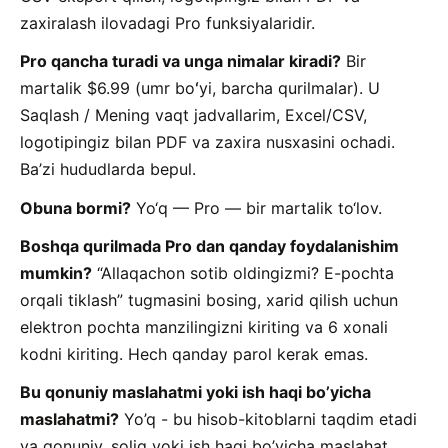
zaxiralash ilovadagi Pro funksiyalaridir.
Pro qancha turadi va unga nimalar kiradi?
Bir
martalik $6.99 (umr boʻyi, barcha qurilmalar). U
Saqlash / Mening vaqt jadvallarim, Excel/CSV,
logotipingiz bilan PDF va zaxira nusxasini ochadi.
Ba’zi hududlarda bepul.
Obuna bormi?
Yo‘q — Pro — bir martalik to‘lov.
Boshqa qurilmada Pro dan qanday foydalanishim
mumkin?
“Allaqachon sotib oldingizmi? E-pochta
orqali tiklash” tugmasini bosing, xarid qilish uchun
elektron pochta manzilingizni kiriting va 6 xonali
kodni kiriting. Hech qanday parol kerak emas.
Bu qonuniy maslahatmi yoki ish haqi bo’yicha
maslahatmi?
Yo’q - bu hisob-kitoblarni taqdim etadi
va qonuniy, soliq yoki ish haqi bo’yicha maslahat