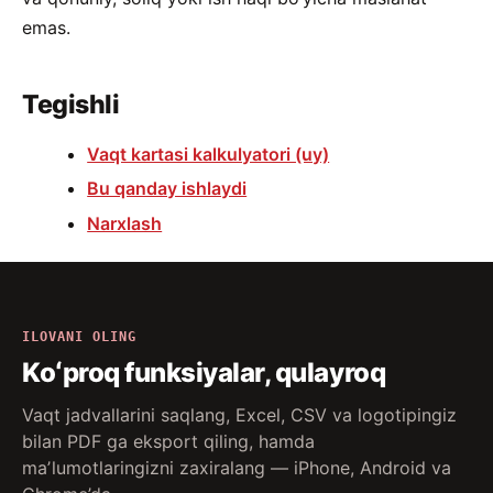
emas.
Tegishli
Vaqt kartasi kalkulyatori (uy)
Bu qanday ishlaydi
Narxlash
ILOVANI OLING
Koʻproq funksiyalar, qulayroq
Vaqt jadvallarini saqlang, Excel, CSV va logotipingiz
bilan PDF ga eksport qiling, hamda
maʼlumotlaringizni zaxiralang — iPhone, Android va