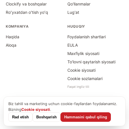
Clockify va boshqalar
Qo'llanmalar
Roʻyxatdan oʻtish yoʻq
Lug'at
KOMPANIYA
HUQUQIY
Haqida
Foydalanish shartlari
Aloqa
EULA
Maxfiylik siyosati
To'lovni qaytarish siyosati
Cookie siyosati
Cookie sozlamalari
Faqat ingliz tili
Biz tahlil va marketing uchun cookie-fayllardan foydalanamiz.
©
2026
Time Card Calculator · PayForSay s. r. o.
Bizning
Cookie siyosati
.
info@timecardcalculator.app
Rad etish
Boshqarish
Hammasini qabul qiling