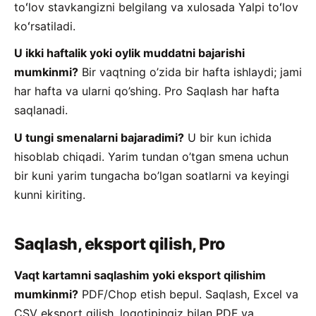
toʻlov stavkangizni belgilang va xulosada Yalpi toʻlov
koʻrsatiladi.
U ikki haftalik yoki oylik muddatni bajarishi
mumkinmi?
Bir vaqtning o’zida bir hafta ishlaydi; jami
har hafta va ularni qo’shing. Pro Saqlash har hafta
saqlanadi.
U tungi smenalarni bajaradimi?
U bir kun ichida
hisoblab chiqadi. Yarim tundan o’tgan smena uchun
bir kuni yarim tungacha bo’lgan soatlarni va keyingi
kunni kiriting.
Saqlash, eksport qilish, Pro
Vaqt kartamni saqlashim yoki eksport qilishim
mumkinmi?
PDF/Chop etish bepul. Saqlash, Excel va
CSV eksport qilish, logotipingiz bilan PDF va