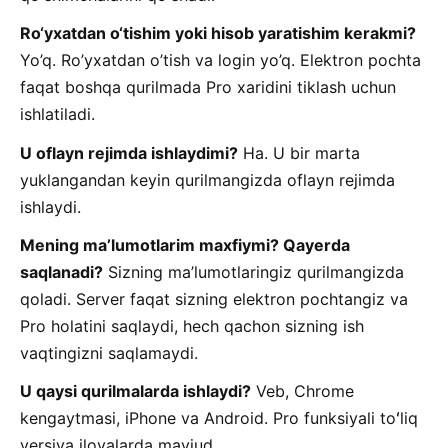
Ro‘yxatdan o‘tishim yoki hisob yaratishim kerakmi?
Yo’q. Ro’yxatdan o’tish va login yo’q. Elektron pochta
faqat boshqa qurilmada Pro xaridini tiklash uchun
ishlatiladi.
U oflayn rejimda ishlaydimi?
Ha. U bir marta
yuklangandan keyin qurilmangizda oflayn rejimda
ishlaydi.
Mening maʼlumotlarim maxfiymi? Qayerda
saqlanadi?
Sizning ma’lumotlaringiz qurilmangizda
qoladi. Server faqat sizning elektron pochtangiz va
Pro holatini saqlaydi, hech qachon sizning ish
vaqtingizni saqlamaydi.
U qaysi qurilmalarda ishlaydi?
Veb, Chrome
kengaytmasi, iPhone va Android. Pro funksiyali toʻliq
versiya ilovalarda mavjud.