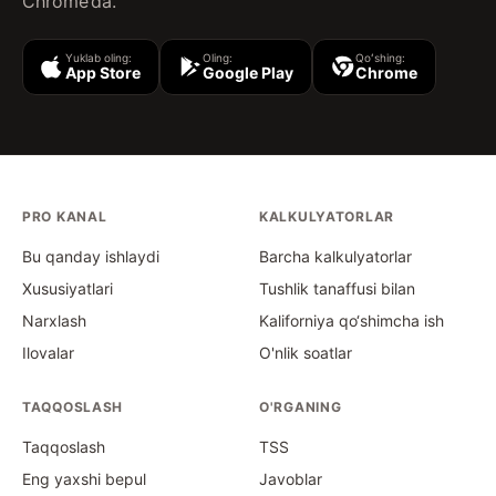
Chrome’da.
Yuklab oling:
Oling:
Qoʻshing:
App Store
Google Play
Chrome
PRO KANAL
KALKULYATORLAR
Bu qanday ishlaydi
Barcha kalkulyatorlar
Xususiyatlari
Tushlik tanaffusi bilan
Narxlash
Kaliforniya qo‘shimcha ish
Ilovalar
O'nlik soatlar
TAQQOSLASH
O'RGANING
Taqqoslash
TSS
Eng yaxshi bepul
Javoblar