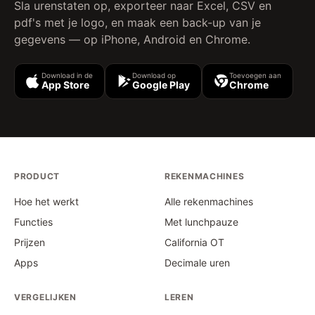
Sla urenstaten op, exporteer naar Excel, CSV en
pdf's met je logo, en maak een back-up van je
gegevens — op iPhone, Android en Chrome.
Download in de
Download op
Toevoegen aan
App Store
Google Play
Chrome
PRODUCT
REKENMACHINES
Hoe het werkt
Alle rekenmachines
Functies
Met lunchpauze
Prijzen
California OT
Apps
Decimale uren
VERGELIJKEN
LEREN