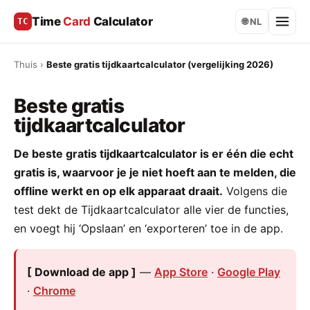
Time
Card
Calculator
TC
🌐 NL
Thuis
›
Beste gratis tijdkaartcalculator (vergelijking 2026)
Beste gratis
tijdkaartcalculator
De beste gratis tijdkaartcalculator is er één die echt
gratis is, waarvoor je je niet hoeft aan te melden, die
offline werkt en op elk apparaat draait.
Volgens die
test dekt de Tijdkaartcalculator alle vier de functies,
en voegt hij ‘Opslaan’ en ‘exporteren’ toe in de app.
[ Download de app ]
—
App Store
·
Google Play
·
Chrome