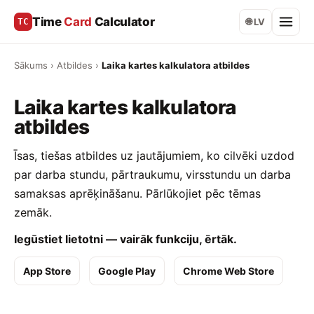
Time
Card
Calculator
TC
🌐 LV
Sākums
›
Atbildes
›
Laika kartes kalkulatora atbildes
Laika kartes kalkulatora
atbildes
Īsas, tiešas atbildes uz jautājumiem, ko cilvēki uzdod
par darba stundu, pārtraukumu, virsstundu un darba
samaksas aprēķināšanu. Pārlūkojiet pēc tēmas
zemāk.
Iegūstiet lietotni — vairāk funkciju, ērtāk.
App Store
Google Play
Chrome Web Store