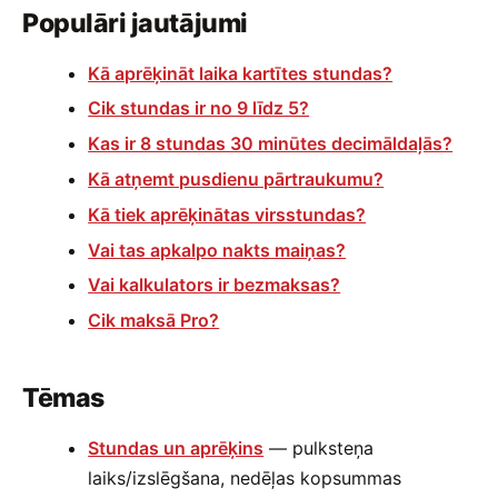
Populāri jautājumi
Kā aprēķināt laika kartītes stundas?
Cik stundas ir no 9 līdz 5?
Kas ir 8 stundas 30 minūtes decimāldaļās?
Kā atņemt pusdienu pārtraukumu?
Kā tiek aprēķinātas virsstundas?
Vai tas apkalpo nakts maiņas?
Vai kalkulators ir bezmaksas?
Cik maksā Pro?
Tēmas
Stundas un aprēķins
— pulksteņa
laiks/izslēgšana, nedēļas kopsummas