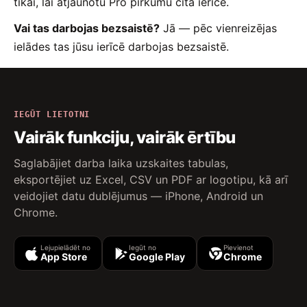
tikai, lai atjaunotu Pro pirkumu citā ierīcē.
Vai tas darbojas bezsaistē?
Jā — pēc vienreizējas
ielādes tas jūsu ierīcē darbojas bezsaistē.
IEGŪT LIETOTNI
Vairāk funkciju, vairāk ērtību
Saglabājiet darba laika uzskaites tabulas,
eksportējiet uz Excel, CSV un PDF ar logotipu, kā arī
veidojiet datu dublējumus — iPhone, Android un
Chrome.
Lejupielādēt no
Iegūt no
Pievienot
App Store
Google Play
Chrome