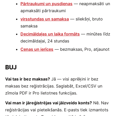
Pārtraukumi un pusdienas
— neapmaksāti un
apmaksāti pārtraukumi
virsstundas un samaksa
— sliekšņi, bruto
samaksa
Decimāldaļas un laika formāts
— minūtes līdz
decimāldaļai, 24 stundas
Cenas un ierīces
— bezmaksas, Pro, atjaunot
BUJ
Vai tas ir bez maksas?
Jā — visi aprēķini ir bez
maksas bez reģistrācijas. Saglabāt, Excel/CSV un
zīmola PDF ir Pro lietotnes funkcijas.
Vai man ir jāreģistrējas vai jāizveido konts?
Nē. Nav
reģistrācijas vai pieteikšanās. E-pasts tiek izmantots