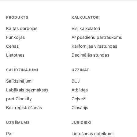
PRODUKTS
KALKULATORI
Kā tas darbojas
Visi kalkulatori
Funkcijas
Ar pusdienu pārtraukumu
Cenas
Kalifornijas virsstundas
Lietotnes
Decimālās stundas
SALĪDZINĀJUMI
UZZINĀT
Salīdzinājumi
BUJ
Labākais bezmaksas
Atbildes
pret Clockify
Ceļveži
Bez reģistrēšanās
Glosārijs
UZŅĒMUMS
JURIDISKI
Par
Lietošanas noteikumi