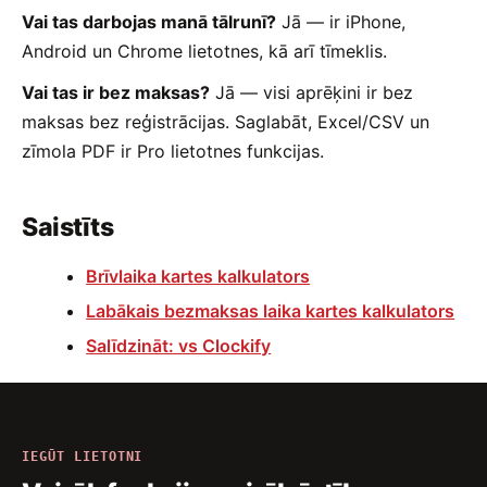
Vai tas darbojas manā tālrunī?
Jā — ir iPhone,
Android un Chrome lietotnes, kā arī tīmeklis.
Vai tas ir bez maksas?
Jā — visi aprēķini ir bez
maksas bez reģistrācijas. Saglabāt, Excel/CSV un
zīmola PDF ir Pro lietotnes funkcijas.
Saistīts
Brīvlaika kartes kalkulators
Labākais bezmaksas laika kartes kalkulators
Salīdzināt: vs Clockify
IEGŪT LIETOTNI