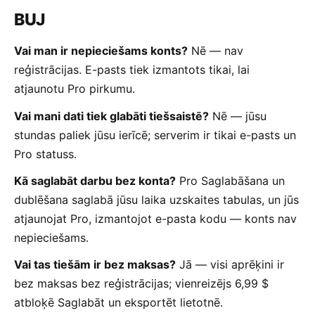
BUJ
Vai man ir nepieciešams konts?
Nē — nav
reģistrācijas. E-pasts tiek izmantots tikai, lai
atjaunotu Pro pirkumu.
Vai mani dati tiek glabāti tiešsaistē?
Nē — jūsu
stundas paliek jūsu ierīcē; serverim ir tikai e-pasts un
Pro statuss.
Kā saglabāt darbu bez konta?
Pro Saglabāšana un
dublēšana saglabā jūsu laika uzskaites tabulas, un jūs
atjaunojat Pro, izmantojot e-pasta kodu — konts nav
nepieciešams.
Vai tas tiešām ir bez maksas?
Jā — visi aprēķini ir
bez maksas bez reģistrācijas; vienreizējs 6,99 $
atbloķē Saglabāt un eksportēt lietotnē.