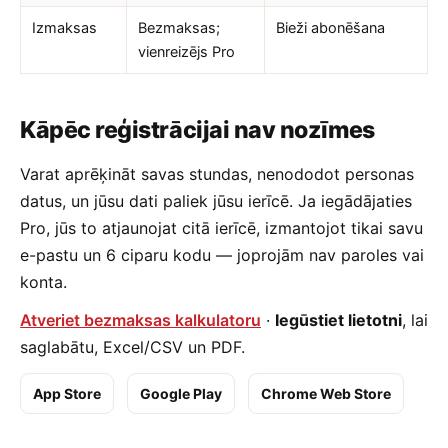
Izmaksas
Bezmaksas;
Bieži abonēšana
vienreizējs Pro
Kāpēc reģistrācijai nav nozīmes
Varat aprēķināt savas stundas, nenododot personas
datus, un jūsu dati paliek jūsu ierīcē. Ja iegādājaties
Pro, jūs to atjaunojat citā ierīcē, izmantojot tikai savu
e-pastu un 6 ciparu kodu — joprojām nav paroles vai
konta.
Atveriet bezmaksas kalkulatoru
·
Iegūstiet lietotni
, lai
saglabātu, Excel/CSV un PDF.
App Store
Google Play
Chrome Web Store