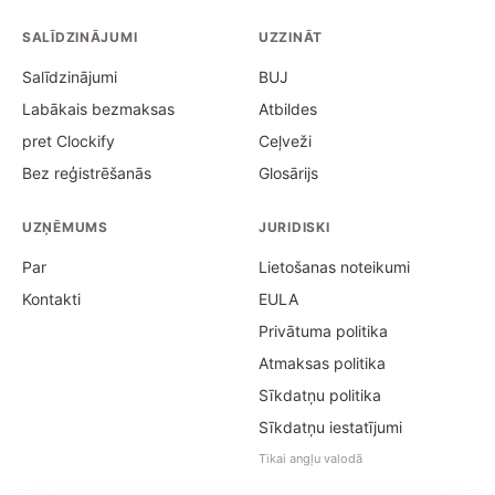
SALĪDZINĀJUMI
UZZINĀT
Salīdzinājumi
BUJ
Labākais bezmaksas
Atbildes
pret Clockify
Ceļveži
Bez reģistrēšanās
Glosārijs
UZŅĒMUMS
JURIDISKI
Par
Lietošanas noteikumi
Kontakti
EULA
Privātuma politika
Atmaksas politika
Sīkdatņu politika
Sīkdatņu iestatījumi
Tikai angļu valodā