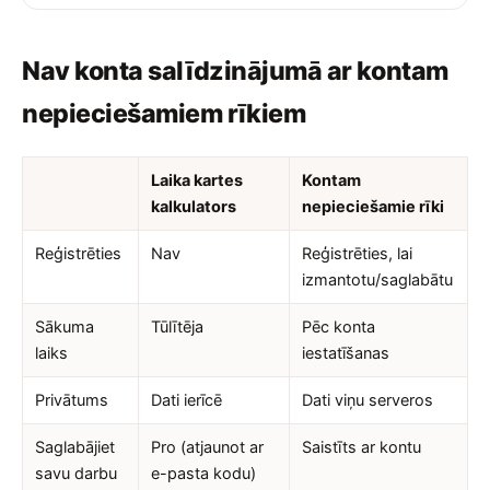
Nav konta salīdzinājumā ar kontam
nepieciešamiem rīkiem
Laika kartes
Kontam
kalkulators
nepieciešamie rīki
Reģistrēties
Nav
Reģistrēties, lai
izmantotu/saglabātu
Sākuma
Tūlītēja
Pēc konta
laiks
iestatīšanas
Privātums
Dati ierīcē
Dati viņu serveros
Saglabājiet
Pro (atjaunot ar
Saistīts ar kontu
savu darbu
e-pasta kodu)