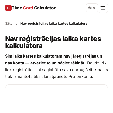
Time
Card
Calculator
TC
🌐 LV
Sākums
›
Nav reģistrācijas laika kartes kalkulators
Nav reģistrācijas laika kartes
kalkulatora
Šim laika kartes kalkulatoram nav jāreģistrējas un
nav konta — atveriet to un sāciet rēķināt.
Daudzi rīki
liek reģistrēties, lai saglabātu savu darbu; šeit e-pasts
tiek izmantots tikai, lai atjaunotu Pro pirkumu.