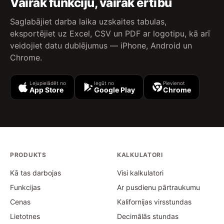
Vairāk funkciju, vairāk ērtību
Saglabājiet darba laika uzskaites tabulas,
eksportējiet uz Excel, CSV un PDF ar logotipu, kā arī
veidojiet datu dublējumus — iPhone, Android un
Chrome.
Lejupielādēt no
Iegūt no
Pievienot
App Store
Google Play
Chrome
PRODUKTS
KALKULATORI
Kā tas darbojas
Visi kalkulatori
Funkcijas
Ar pusdienu pārtraukumu
Cenas
Kalifornijas virsstundas
Lietotnes
Decimālās stundas