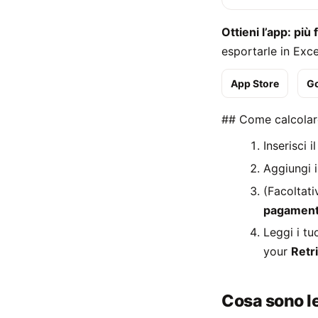
Ottieni l’app: più
esportarle in Exce
App Store
Go
## Come calcolare
Inserisci i
Aggiungi i
(Facoltat
pagament
Leggi i tuo
your
Retr
Cosa sono le