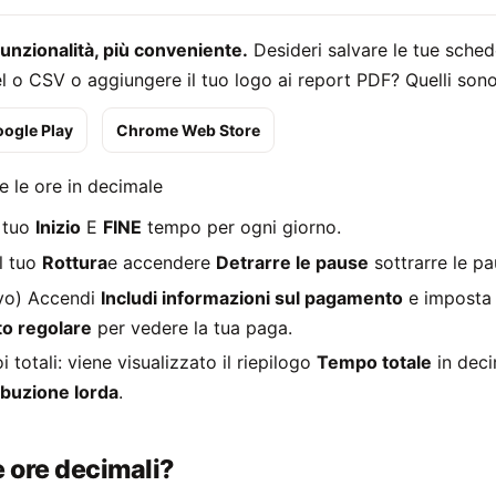
 funzionalità, più conveniente.
Desideri salvare le tue schede
l o CSV o aggiungere il tuo logo ai report PDF? Quelli sono
ogle Play
Chrome Web Store
 le ore in decimale
l tuo
Inizio
E
FINE
tempo per ogni giorno.
l tuo
Rottura
e accendere
Detrarre le pause
sottrarre le pa
ivo) Accendi
Includi informazioni sul pagamento
e imposta 
o regolare
per vedere la tua paga.
i totali: viene visualizzato il riepilogo
Tempo totale
in dec
ibuzione lorda
.
 ore decimali?