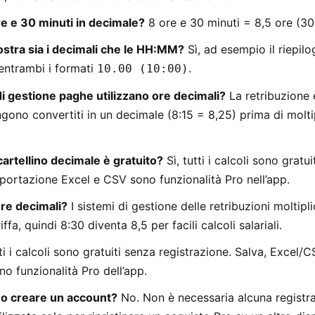
e e 30 minuti in decimale?
8 ore e 30 minuti = 8,5 ore (30
ostra sia i decimali che le HH:MM?
Sì, ad esempio il riepilo
entrambi i formati
.
10.00 (10:00)
di gestione paghe utilizzano ore decimali?
La retribuzione è
ngono convertiti in un decimale (8:15 = 8,25) prima di molti
 cartellino decimale è gratuito?
Sì, tutti i calcoli sono gratu
sportazione Excel e CSV sono funzionalità Pro nell’app.
re decimali?
I sistemi di gestione delle retribuzioni moltipl
iffa, quindi 8:30 diventa 8,5 per facili calcoli salariali.
tti i calcoli sono gratuiti senza registrazione. Salva, Excel/
o funzionalità Pro dell’app.
 o creare un account?
No. Non è necessaria alcuna registr