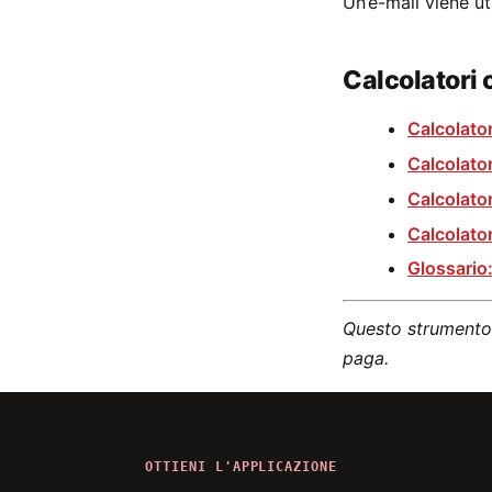
Un’e-mail viene ut
Calcolatori 
Calcolato
Calcolator
Calcolator
Calcolator
Glossario:
Questo strumento 
paga.
OTTIENI L'APPLICAZIONE