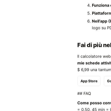
Funziona 
Piattafor
Nell’app 
logo su P
Fai di più ne
Il calcolatore we
mie schede attivi
$ 6,99 una tantum, 
App Store
Go
## FAQ
Come posso conver
= 0,50, 45 min = 