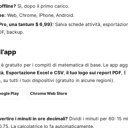
offline?
Sì, dopo il primo carico.
me:
Web, Chrome, iPhone, Android.
(Pro, una tantum $ 6,99):
Salva schede attività, esportazio
DF, backup.
ll’app
b è gratuito per i compiti di matematica di base. Le app a
tà
,
Esportazione Excel e CSV
,
il tuo logo sui report PDF
, E
su tutti i tuoi dispositivi (gratuito in alcune regioni).
ogle Play
Chrome Web Store
tire i minuti in ore decimali?
Dividi i minuti per 60: 15 m
0,75. La calcolatrice lo fa automaticamente.