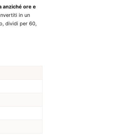
a anziché ore e
nvertiti in un
o, dividi per 60,