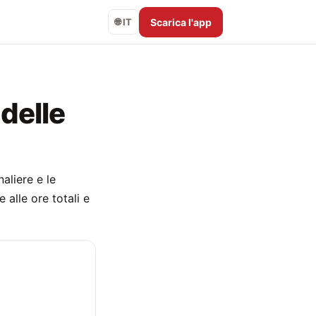
Scarica l'app
🌐 IT
 delle
aliere e le
 alle ore totali e