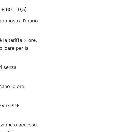
 ÷ 60 = 0,5).
go mostra l’orario
 la tariffa × ore,
plicare per la
iti senza
icano le ore
CSV e PDF
azione o accesso.