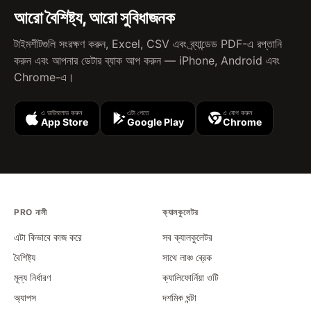
আরো বৈশিষ্ট্য, আরো সুবিধাজনক
টাইমশীটগুলি সংরক্ষণ করুন, Excel, CSV এবং ব্র্যান্ডেড PDF-এ রপ্তানি
করুন এবং আপনার ডেটার ব্যাক আপ করুন — iPhone, Android এবং
Chrome-এ।
এ ডাউনলোড করুন
এটা পেতে
এ যোগ করুন
App Store
Google Play
Chrome
PRO নালী
ক্যালকুলেটর
এটা কিভাবে কাজ করে
সব ক্যালকুলেটর
বৈশিষ্ট্য
সাথে লাঞ্চ ব্রেক
মূল্য নির্ধারণ
ক্যালিফোর্নিয়া ওটি
অ্যাপস
দশমিক ঘন্টা