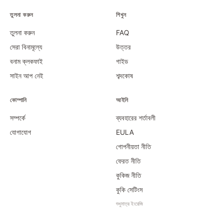
তুলনা করুন
শিখুন
তুলনা করুন
FAQ
সেরা বিনামূল্যে
উত্তর
বনাম ক্লকফাই
গাইড
সাইন আপ নেই
শব্দকোষ
কোম্পানি
আইনি
সম্পর্কে
ব্যবহারের শর্তাবলী
যোগাযোগ
EULA
গোপনীয়তা নীতি
ফেরত নীতি
কুকিজ নীতি
কুকি সেটিংস
শুধুমাত্র ইংরেজি