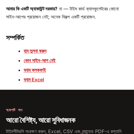
আমার কি একটি অ্যাকাউন্ট দরকার?
না — টাইম কার্ড ক্যালকুলেটরের কোনো
সাইন-আপের প্রয়োজন নেই; অনেক বিকল্প একটি প্রয়োজন.
সম্পর্কিত
হাব তুলনা করুন
কোন সাইন-আপ নেই
বনাম ক্লকফাই
বনাম Excel
অ্যাপটি পান
আরো বৈশিষ্ট্য, আরো সুবিধাজনক
টাইমশীটগুলি সংরক্ষণ করুন, Excel, CSV এবং ব্র্যান্ডেড PDF-এ রপ্তানি