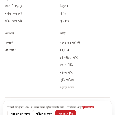
সেরা বিনামূল্যে
উত্তর
বনাম ক্লকফাই
গাইড
সাইন আপ নেই
শব্দকোষ
কোম্পানি
আইনি
সম্পর্কে
ব্যবহারের শর্তাবলী
যোগাযোগ
EULA
গোপনীয়তা নীতি
ফেরত নীতি
কুকিজ নীতি
কুকি সেটিংস
শুধুমাত্র ইংরেজি
©
2026
Time Card Calculator · PayForSay s. r. o.
আমরা বিশ্লেষণ এবং বিপণনের জন্য কুকি ব্যবহার করি। আমাদের দেখুন
কুকিজ নীতি
.
info@timecardcalculator.app
প্রত্যাখ্যান করুন
পরিচালনা করুন
সব মেনে নিন