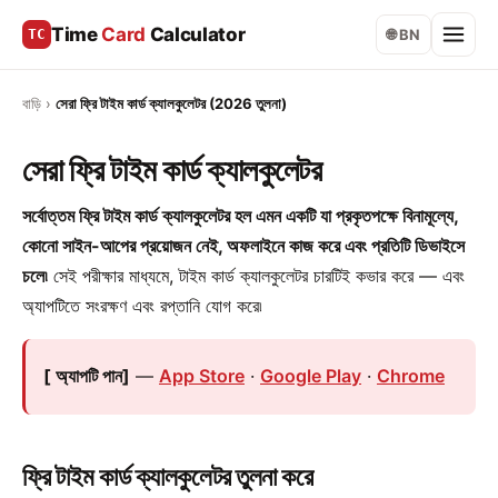
Time
Card
Calculator
TC
🌐 BN
বাড়ি
›
সেরা ফ্রি টাইম কার্ড ক্যালকুলেটর (2026 তুলনা)
সেরা ফ্রি টাইম কার্ড ক্যালকুলেটর
সর্বোত্তম ফ্রি টাইম কার্ড ক্যালকুলেটর হল এমন একটি যা প্রকৃতপক্ষে বিনামূল্যে,
কোনো সাইন-আপের প্রয়োজন নেই, অফলাইনে কাজ করে এবং প্রতিটি ডিভাইসে
চলে৷
সেই পরীক্ষার মাধ্যমে, টাইম কার্ড ক্যালকুলেটর চারটিই কভার করে — এবং
অ্যাপটিতে সংরক্ষণ এবং রপ্তানি যোগ করে৷
[ অ্যাপটি পান]
—
App Store
·
Google Play
·
Chrome
ফ্রি টাইম কার্ড ক্যালকুলেটর তুলনা করে