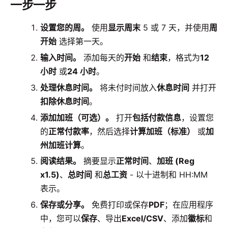
一步一步
设置您的周。
使用
显示周末
5 或 7 天，并使用
周
开始
选择第一天。
输入时间。
添加每天的
开始
和
结束
，格式为
12
小时
或
24 小时
。
处理休息时间。
将未付时间放入
休息时间
并打开
扣除休息时间
。
添加加班（可选）。
打开
包括付款信息
，设置您
的
正常付款率
，然后选择
计算加班（标准）
或
加
州加班计算
。
阅读结果。
摘要显示
正常时间
、
加班 (Reg
x1.5)
、
总时间
和
总工资
- 以十进制和 HH:MM
表示。
保存或分享。
免费打印或保存
PDF
；在应用程序
中，您可以
保存
、导出
Excel/CSV
、添加
徽标
和