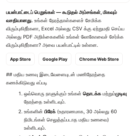
பயன்பாட்டைப் பெறுங்கள் — கூடுதல் அம்சங்கள், மிகவும்
வசதியானது.
உங்கள் நேரத்தாள்களைச் சேமிக்க
விரும்புகிறீர்களா, Excel அல்லது CSV க்கு ஏற்றுமதி செய்ய
அல்லது PDF அறிக்கைகளில் உங்கள் லோகோவைச் சேர்க்க
விரும்புகிறீர்களா? அவை பயன்பாட்டில் உள்ளன.
App Store
Google Play
Chrome Web Store
## மதிய உணவு இடைவேளையுடன் மணிநேரத்தை
கணக்கிடுவது எப்படி
ஒவ்வொரு நாளுக்கும் உங்கள்
தொடக்க
மற்றும்
முடிவு
நேரத்தை உள்ளிடவும்.
உங்களின்
பிரேக்
(உதாரணமாக, 30 அல்லது 60
நிமிடங்கள் செலுத்தப்படாத மதிய உணவை)
உள்ளிடவும்.