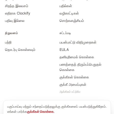
சிறந்த இலவசம்
பதில்கள்
எதிராக Clockify
வழிகாட்டிகள்
பதிவு இல்லை
சொற்களஞ்சியம்
நிறுவனம்
சட்டப்படி
பற்றி
பயன்பாட்டு விதிமுறைகள்
தொடர்பு கொள்ளவும்
EULA
தனியுரிமைக் கொள்கை
பணத்தைத் திரும்பப்பெறுதல்
கொள்கை
குக்கீகள் கொள்கை
குக்கீ அமைப்புகள்
ஆங்கிலம் மட்டுமே
பகுப்பாய்வு மற்றும் சந்தைப்படுத்தலுக்கு குக்கீகளைப் பயன்படுத்துகிறோம்.
©
2026
Time Card Calculator · PayForSay s. r. o.
எங்கள் பார்க்க
குக்கீகள் கொள்கை
.