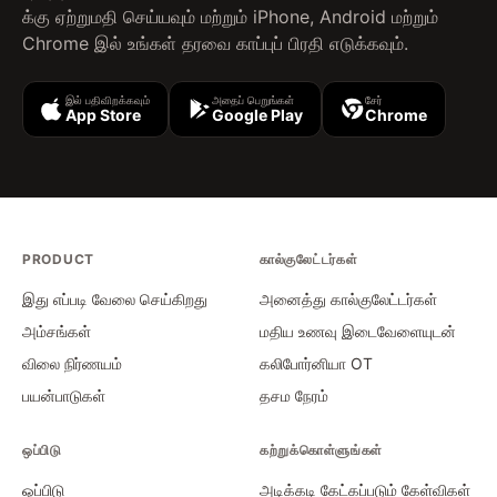
க்கு ஏற்றுமதி செய்யவும் மற்றும் iPhone, Android மற்றும்
Chrome இல் உங்கள் தரவை காப்புப் பிரதி எடுக்கவும்.
இல் பதிவிறக்கவும்
அதைப் பெறுங்கள்
சேர்
App Store
Google Play
Chrome
PRODUCT
கால்குலேட்டர்கள்
இது எப்படி வேலை செய்கிறது
அனைத்து கால்குலேட்டர்கள்
அம்சங்கள்
மதிய உணவு இடைவேளையுடன்
விலை நிர்ணயம்
கலிபோர்னியா OT
பயன்பாடுகள்
தசம நேரம்
ஒப்பிடு
கற்றுக்கொள்ளுங்கள்
ஒப்பிடு
அடிக்கடி கேட்கப்படும் கேள்விகள்