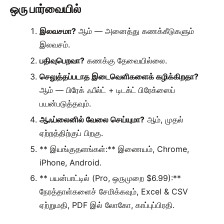
ஒரு பார்வையில்
இலவசமா?
ஆம் — அனைத்து கணக்கீடுகளும்
இலவசம்.
பதிவுபெறவா?
கணக்கு தேவையில்லை.
செலுத்தப்படாத இடைவெளிகளைக் கழிக்கிறதா?
ஆம் — பிரேக் ஃபீல்ட் + டிடக்ட் பிரேக்ஸைப்
பயன்படுத்தவும்.
ஆஃப்லைனில் வேலை செய்யுமா?
ஆம், முதல்
ஏற்றத்திற்குப் பிறகு.
** இயங்குதளங்கள்:** இணையம், Chrome,
iPhone, Android.
** பயன்பாட்டில் (Pro, ஒருமுறை $6.99):**
நேரத்தாள்களைச் சேமிக்கவும், Excel & CSV
ஏற்றுமதி, PDF இல் லோகோ, காப்புப்பிரதி.