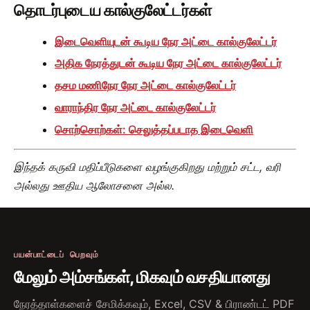
தொடர்புடைய கால்குலேட்டர்கள்
இடைவெளியுடன் கூடிய நேர அட்டை கால்குலேட்டர்
அதிக நேரத்துடன் கூடிய நேர அட்டை கால்குலேட்டர்
தசம மணிநேர நேர அட்டை கால்குலேட்டர்
வாராந்திர நேர அட்டை கால்குலேட்டர்
சொற்சொற்கள்: செலுத்தப்படாத இடைவெளி
இந்தக் கருவி மதிப்பீடுகளை வழங்குகிறது மற்றும் சட்ட, வரி
அல்லது ஊதிய ஆலோசனை அல்ல.
பயன்பாட்டைப் பெறவும்
மேலும் அம்சங்கள், மிகவும் வசதியானது
நேரத்தாள்களைச் சேமிக்கவும், Excel, CSV & பிராண்டட் PDF