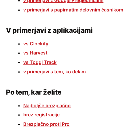
v primerjavi z Google Preglednicami
v primerjavi s papirnatim delovnim časnikom
V primerjavi z aplikacijami
vs Clockify
vs Harvest
vs Toggl Track
v primerjavi s tem, ko delam
Po tem, kar želite
Najboljše brezplačno
brez registracije
Brezplačno proti Pro