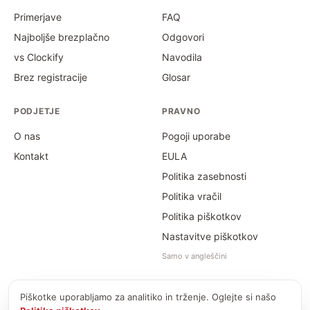
Primerjave
FAQ
Najboljše brezplačno
Odgovori
vs Clockify
Navodila
Brez registracije
Glosar
PODJETJE
PRAVNO
O nas
Pogoji uporabe
Kontakt
EULA
Politika zasebnosti
Politika vračil
Politika piškotkov
Nastavitve piškotkov
Samo v angleščini
Piškotke uporabljamo za analitiko in trženje. Oglejte si našo
©
2026
Kalkulator delovnega časa · PayForSay s. r. o.