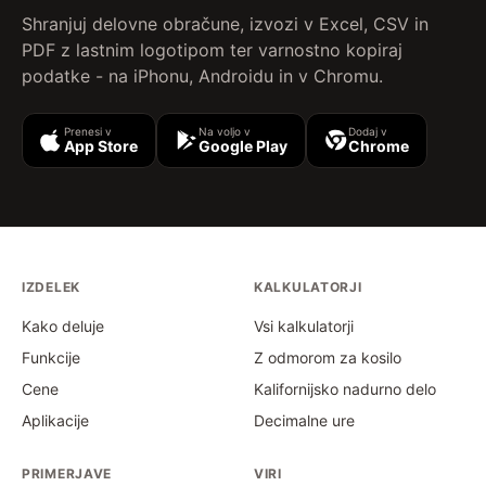
Shranjuj delovne obračune, izvozi v Excel, CSV in
PDF z lastnim logotipom ter varnostno kopiraj
podatke - na iPhonu, Androidu in v Chromu.
Prenesi v
Na voljo v
Dodaj v
App Store
Google Play
Chrome
IZDELEK
KALKULATORJI
Kako deluje
Vsi kalkulatorji
Funkcije
Z odmorom za kosilo
Cene
Kalifornijsko nadurno delo
Aplikacije
Decimalne ure
PRIMERJAVE
VIRI