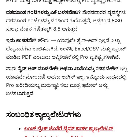
Excel ಮತ್ತು CSV ರಫ್ತು ಅಪ್ಲಿಕೇಶನ್‌ನಲ್ಲಿ Pro ವೈಶಿಷ್ಟ್ಯಗಳಾಗಿವೆ.
ದಶಮಾಂಶ ಗಂಟೆಗಳನ್ನು ಏಕೆ ಬಳಸಬೇಕು?
ವೇತನದಾರರ ವ್ಯವಸ್ಥೆಗಳು
ದಶಮಾಂಶ ಗಂಟೆಗಳನ್ನು ದರದಿಂದ ಗುಣಿಸುತ್ತವೆ, ಆದ್ದರಿಂದ 8:30
ಸುಲಭ ವೇತನ ಗಣಿತಕ್ಕಾಗಿ 8.5 ಆಗುತ್ತದೆ.
ಇದು ಉಚಿತವೇ?
ಹೌದು — ಯಾವುದೇ ಸೈನ್-ಅಪ್ ಇಲ್ಲದೆ ಎಲ್ಲಾ
ಲೆಕ್ಕಾಚಾರಗಳು ಉಚಿತವಾಗಿದೆ. ಉಳಿಸಿ, Excel/CSV ಮತ್ತು ಬ್ರಾಂಡ್
ಮಾಡಿದ PDF ಎಂಬುದು ಅಪ್ಲಿಕೇಶನ್‌ನಲ್ಲಿ Pro ವೈಶಿಷ್ಟ್ಯಗಳಾಗಿವೆ.
ನಾನು ಸೈನ್ ಅಪ್ ಮಾಡಬೇಕೇ ಅಥವಾ ಖಾತೆಯನ್ನು ರಚಿಸಬೇಕೇ?
ಇಲ್ಲ.
ಯಾವುದೇ ನೋಂದಣಿ ಅಥವಾ ಲಾಗಿನ್ ಇಲ್ಲ. ಇನ್ನೊಂದು ಸಾಧನದಲ್ಲಿ
Pro ಖರೀದಿಯನ್ನು ಮರುಸ್ಥಾಪಿಸಲು ಮಾತ್ರ ಇಮೇಲ್ ಅನ್ನು
ಬಳಸಲಾಗುತ್ತದೆ.
ಸಂಬಂಧಿತ ಕ್ಯಾಲ್ಕುಲೇಟರ್‌ಗಳು
ಲಂಚ್ ಬ್ರೇಕ್ ಜೊತೆಗೆ ಟೈಮ್ ಕಾರ್ಡ್ ಕ್ಯಾಲ್ಕುಲೇಟರ್