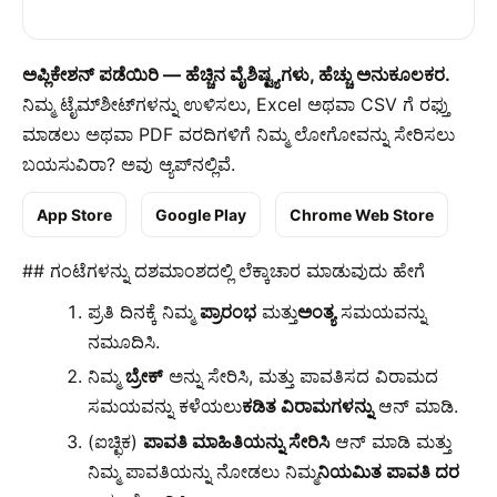
ಅಪ್ಲಿಕೇಶನ್ ಪಡೆಯಿರಿ — ಹೆಚ್ಚಿನ ವೈಶಿಷ್ಟ್ಯಗಳು, ಹೆಚ್ಚು ಅನುಕೂಲಕರ.
ನಿಮ್ಮ ಟೈಮ್‌ಶೀಟ್‌ಗಳನ್ನು ಉಳಿಸಲು, Excel ಅಥವಾ CSV ಗೆ ರಫ್ತು
ಮಾಡಲು ಅಥವಾ PDF ವರದಿಗಳಿಗೆ ನಿಮ್ಮ ಲೋಗೋವನ್ನು ಸೇರಿಸಲು
ಬಯಸುವಿರಾ? ಅವು ಆ್ಯಪ್‌ನಲ್ಲಿವೆ.
App Store
Google Play
Chrome Web Store
## ಗಂಟೆಗಳನ್ನು ದಶಮಾಂಶದಲ್ಲಿ ಲೆಕ್ಕಾಚಾರ ಮಾಡುವುದು ಹೇಗೆ
ಪ್ರತಿ ದಿನಕ್ಕೆ ನಿಮ್ಮ
ಪ್ರಾರಂಭ
ಮತ್ತು
ಅಂತ್ಯ
ಸಮಯವನ್ನು
ನಮೂದಿಸಿ.
ನಿಮ್ಮ
ಬ್ರೇಕ್
ಅನ್ನು ಸೇರಿಸಿ, ಮತ್ತು ಪಾವತಿಸದ ವಿರಾಮದ
ಸಮಯವನ್ನು ಕಳೆಯಲು
ಕಡಿತ ವಿರಾಮಗಳನ್ನು
ಆನ್ ಮಾಡಿ.
(ಐಚ್ಛಿಕ)
ಪಾವತಿ ಮಾಹಿತಿಯನ್ನು ಸೇರಿಸಿ
ಆನ್ ಮಾಡಿ ಮತ್ತು
ನಿಮ್ಮ ಪಾವತಿಯನ್ನು ನೋಡಲು ನಿಮ್ಮ
ನಿಯಮಿತ ಪಾವತಿ ದರ