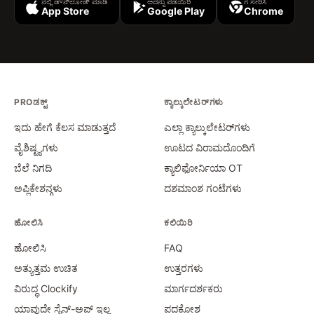
ನಲ್ಲಿ ಡೌನ್‌ಲೋಡ್ ಮಾಡಿ
ಅದನ್ನು ಪಡೆಯಿರಿ
ಗೆ ಸೇರಿಸಿ
App Store
Google Play
Chrome
PROಡಕ್ಟ್
ಕ್ಯಾಲ್ಕುಲೇಟರ್‌ಗಳು
ಇದು ಹೇಗೆ ಕೆಲಸ ಮಾಡುತ್ತದೆ
ಎಲ್ಲಾ ಕ್ಯಾಲ್ಕುಲೇಟರ್‌ಗಳು
ವೈಶಿಷ್ಟ್ಯಗಳು
ಊಟದ ವಿರಾಮದೊಂದಿಗೆ
ಬೆಲೆ ನಿಗದಿ
ಕ್ಯಾಲಿಫೋರ್ನಿಯಾ OT
ಅಪ್ಲಿಕೇಶನ್ಗಳು
ದಶಮಾಂಶ ಗಂಟೆಗಳು
ಹೋಲಿಸಿ
ಕಲಿಯಿರಿ
ಹೋಲಿಸಿ
FAQ
ಅತ್ಯುತ್ತಮ ಉಚಿತ
ಉತ್ತರಗಳು
ವಿರುದ್ಧ Clockify
ಮಾರ್ಗದರ್ಶಕರು
ಯಾವುದೇ ಸೈನ್-ಅಪ್ ಇಲ್ಲ
ಪದಕೋಶ