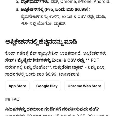
ಪ್ಲಾಟ್‌ಫಾರ್ಮ್‌ಗಳು:
ವೆಬ್, Chrome, iPhone, Android.
ಅಪ್ಲಿಕೇಶನ್‌ನಲ್ಲಿ (Pro, ಒಂದು ಬಾರಿ $6.99):
ಟೈಮ್‌ಶೀಟ್‌ಗಳನ್ನು ಉಳಿಸಿ, Excel & CSV ರಫ್ತು ಮಾಡಿ,
PDF ನಲ್ಲಿ ಲೋಗೋ, ಬ್ಯಾಕಪ್.
ಅಪ್ಲಿಕೇಶನ್‌ನಲ್ಲಿ ಹೆಚ್ಚಿನದನ್ನು ಮಾಡಿ
ಕೋರ್ ಗಣಿತಕ್ಕೆ ವೆಬ್ ಕ್ಯಾಲ್ಕುಲೇಟರ್ ಉಚಿತವಾಗಿದೆ. ಅಪ್ಲಿಕೇಶನ್‌ಗಳು
ಸೇವ್ / ಮೈ ಟೈಮ್‌ಶೀಟ್‌ಗಳನ್ನು
,
Excel & CSV ರಫ್ತು
,** PDF
ವರದಿಗಳಲ್ಲಿ ನಿಮ್ಮ ಲೋಗೋ**, ಮತ್ತು
ಡೇಟಾ ಬ್ಯಾಕಪ್
- ನಿಮ್ಮ ಎಲ್ಲಾ
ಸಾಧನಗಳಲ್ಲಿ ಒಂದು ಬಾರಿ $6.99, (ಉಚಿತವಾಗಿ)
App Store
Google Play
Chrome Web Store
## FAQ
ನಿಮಿಷಗಳನ್ನು ದಶಮಾಂಶ ಗಂಟೆಗಳಿಗೆ ಪರಿವರ್ತಿಸುವುದು ಹೇಗೆ?
ನಿಮಿಷಗಳನ್ನು 60 ರಿಂದ ಭಾಗಿಸಿ: 15 ನಿಮಿಷ = 0.25, 30 ನಿಮಿಷ =