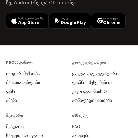
ზე, Android-ზე და Chrome-ზე.
ჩამოტვირთეთ ზე
აიღე
დაამატეთ
App Store
Google Play
Chrome
PROᲡᲐᲓᲘᲜᲐᲠᲘ
ᲙᲐᲚᲙᲣᲚᲐᲢᲝᲠᲔᲑᲘ
როგორ მუშაობს
ყველა კალკულატორი
მახასიათებლები
ლანჩის შესვენებით
ფასი
კალიფორნიის OT
აპები
ათწილადი საათები
ᲨᲔᲐᲓᲐᲠᲔ
ᲘᲡᲬᲐᲕᲚᲔ
შეადარე
FAQ
საუკეთესო უფასო
პასუხები