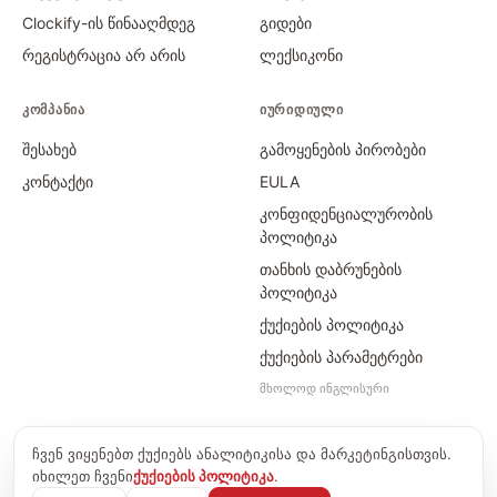
Clockify-ის წინააღმდეგ
გიდები
რეგისტრაცია არ არის
ლექსიკონი
ᲙᲝᲛᲞᲐᲜᲘᲐ
ᲘᲣᲠᲘᲓᲘᲣᲚᲘ
შესახებ
გამოყენების პირობები
კონტაქტი
EULA
კონფიდენციალურობის
პოლიტიკა
თანხის დაბრუნების
პოლიტიკა
ქუქიების პოლიტიკა
ქუქიების პარამეტრები
მხოლოდ ინგლისური
ჩვენ ვიყენებთ ქუქიებს ანალიტიკისა და მარკეტინგისთვის.
©
2026
Time Card Calculator · PayForSay s. r. o.
იხილეთ ჩვენი
ქუქიების პოლიტიკა
.
info@timecardcalculator.app