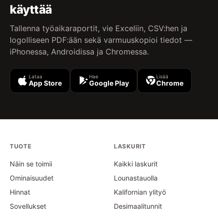
käyttää
Tallenna työaikaraportit, vie Exceliin, CSV:hen ja
logolliseen PDF:ään sekä varmuuskopioi tiedot —
iPhonessa, Androidissa ja Chromessa.
Lataa
Hae
Lisää
App Store
Google Play
Chrome
TUOTE
LASKURIT
Näin se toimii
Kaikki laskurit
Ominaisuudet
Lounastauolla
Hinnat
Kalifornian ylityö
Sovellukset
Desimaalitunnit