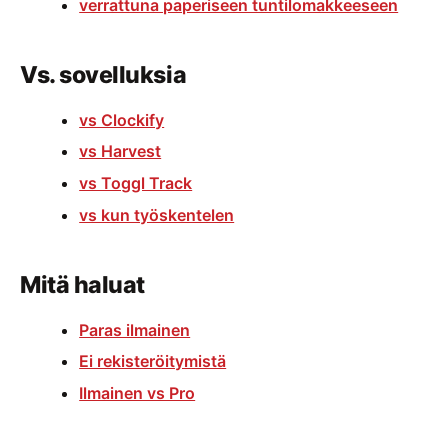
verrattuna paperiseen tuntilomakkeeseen
Vs. sovelluksia
vs Clockify
vs Harvest
vs Toggl Track
vs kun työskentelen
Mitä haluat
Paras ilmainen
Ei rekisteröitymistä
Ilmainen vs Pro