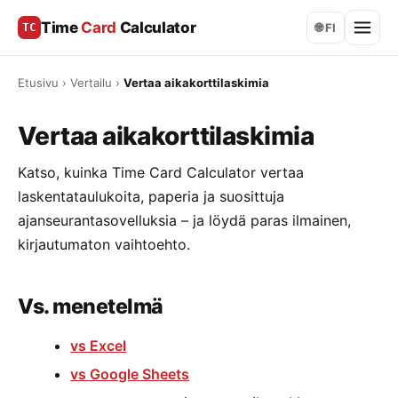
Time
Card
Calculator
TC
🌐 FI
Etusivu
›
Vertailu
›
Vertaa aikakorttilaskimia
Vertaa aikakorttilaskimia
Katso, kuinka Time Card Calculator vertaa
laskentataulukoita, paperia ja suosittuja
ajanseurantasovelluksia – ja löydä paras ilmainen,
kirjautumaton vaihtoehto.
Vs. menetelmä
vs Excel
vs Google Sheets