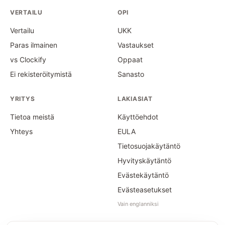
VERTAILU
OPI
Vertailu
UKK
Paras ilmainen
Vastaukset
vs Clockify
Oppaat
Ei rekisteröitymistä
Sanasto
YRITYS
LAKIASIAT
Tietoa meistä
Käyttöehdot
Yhteys
EULA
Tietosuojakäytäntö
Hyvityskäytäntö
Evästekäytäntö
Evästeasetukset
Vain englanniksi