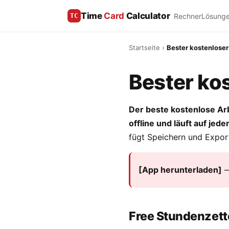
Time
Card
Calculator
Rechner
Lösung
TC
Startseite
›
Bester kostenloser
Bester ko
Der beste kostenlose Arb
offline und läuft auf jed
fügt Speichern und Export
[App herunterladen]
Free Stundenzett