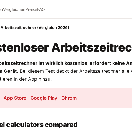
en
Vergleichen
Preise
FAQ
 Arbeitszeitrechner (Vergleich 2026)
stenloser Arbeitszeitre
eitszeitrechner ist wirklich kostenlos, erfordert keine A
em Gerät.
Bei diesem Test deckt der Arbeitszeitrechner alle 
ieren in der App hinzu.
—
App Store
·
Google Play
·
Chrom
el calculators compared