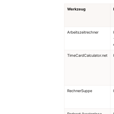
Werkzeug
Arbeitszeitrechner
TimeCardCalculator.net
RechnerSuppe
Redcort (kostenlose