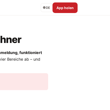
App holen
🌐 DE
chner
nmeldung, funktioniert
vier Bereiche ab – und