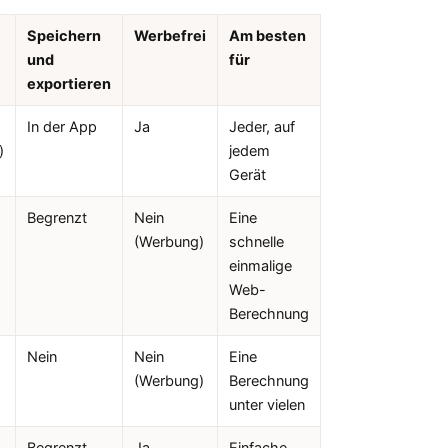
Speichern
Werbefrei
Am besten
und
für
exportieren
In der App
Ja
Jeder, auf
)
jedem
Gerät
Begrenzt
Nein
Eine
(Werbung)
schnelle
einmalige
Web-
Berechnung
Nein
Nein
Eine
(Werbung)
Berechnung
unter vielen
Begrenzt
Ja
Einfache