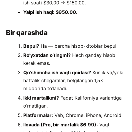
ish soati $30,00 → $150,00.
Yalpi ish haqi: $950.00.
Bir qarashda
Bepul?
Ha — barcha hisob-kitoblar bepul.
Ro‘yxatdan o‘tingmi?
Hech qanday hisob
kerak emas.
Qo‘shimcha ish vaqti qoidasi?
Kunlik va/yoki
haftalik chegaralar, belgilangan 1,5×
miqdorida to‘lanadi.
Ikki martalikmi?
Faqat Kaliforniya variantiga
o’rnatilgan.
Platformalar:
Veb, Chrome, iPhone, Android.
Ilovada (Pro, bir martalik $6.99):
Vaqt