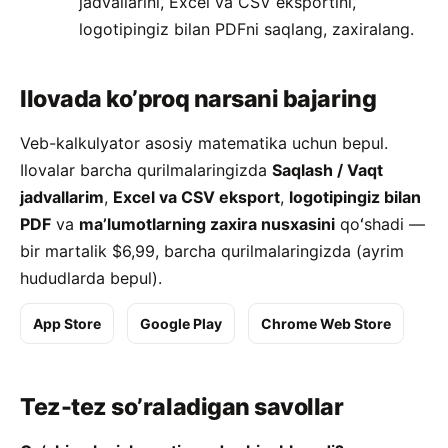
jadvallarini, Excel va CSV eksportini,
logotipingiz bilan PDFni saqlang, zaxiralang.
Ilovada ko’proq narsani bajaring
Veb-kalkulyator asosiy matematika uchun bepul.
Ilovalar barcha qurilmalaringizda
Saqlash / Vaqt
jadvallarim
,
Excel va CSV eksport
,
logotipingiz bilan
PDF
va
maʼlumotlarning zaxira nusxasini
qoʻshadi —
bir martalik $6,99, barcha qurilmalaringizda (ayrim
hududlarda bepul).
App Store
Google Play
Chrome Web Store
Tez-tez so’raladigan savollar