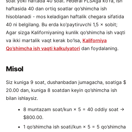
soat yoki haftada 40 soat. Federal FLSAga ko’ra, ish
haftasida 40 dan ortiq soatlar qo’shimcha ish
hisoblanadi - mos keladigan haftalik chegara sifatida
40 ni belgilang. Bu erda ko’paytiruvchi 1,5 × sobit;
Agar sizga Kaliforniyaning kunlik qo’shimcha ish vaqti
va ikki martalik vaqt kerak bo’lsa,
Kaliforniya
Qo’shimcha ish vaqti kalkulyatori
dan foydalaning.
Misol
Siz kuniga 9 soat, dushanbadan jumagacha, soatiga $
20.00 dan, kuniga 8 soatdan keyin qo’shimcha ish
bilan ishlaysiz.
8 muntazam soat/kun × 5 = 40 oddiy soat →
$800.00.
1 qo’shimcha ish soati/kun × 5 = 5 qo’shimcha