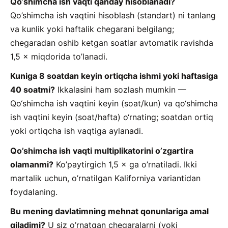
Qo‘shimcha ish vaqti qanday hisoblanadi?
Qo’shimcha ish vaqtini hisoblash (standart) ni tanlang
va kunlik yoki haftalik chegarani belgilang;
chegaradan oshib ketgan soatlar avtomatik ravishda
1,5 × miqdorida to’lanadi.
Kuniga 8 soatdan keyin ortiqcha ishmi yoki haftasiga
40 soatmi?
Ikkalasini ham sozlash mumkin —
Qo‘shimcha ish vaqtini keyin (soat/kun) va qo‘shimcha
ish vaqtini keyin (soat/hafta) o‘rnating; soatdan ortiq
yoki ortiqcha ish vaqtiga aylanadi.
Qo’shimcha ish vaqti multiplikatorini o’zgartira
olamanmi?
Ko’paytirgich 1,5 × ga o’rnatiladi. Ikki
martalik uchun, o’rnatilgan Kaliforniya variantidan
foydalaning.
Bu mening davlatimning mehnat qonunlariga amal
qiladimi?
U siz o’rnatgan chegaralarni (yoki