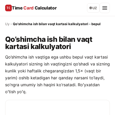
Time
Card
Calculator
TC
🌐 UZ
Uy
›
Qo'shimcha ish bilan vaqt kartasi kalkulyatori - bepul
Qo’shimcha ish bilan vaqt
kartasi kalkulyatori
Qo’shimcha ish vaqtiga ega ushbu bepul vaqt kartasi
kalkulyatori sizning ish vaqtingizni qo’shadi va sizning
kunlik yoki haftalik chegarangizdan 1,5× (vaqt bir
yarim) oshib ketadigan har qanday narsani to’laydi,
so’ngra umumiy ish haqini ko’rsatadi. Roʻyxatdan
oʻtish yoʻq.