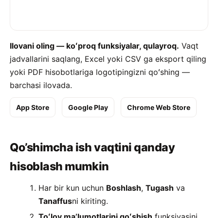
Ilovani oling — koʻproq funksiyalar, qulayroq.
Vaqt
jadvallarini saqlang, Excel yoki CSV ga eksport qiling
yoki PDF hisobotlariga logotipingizni qoʻshing —
barchasi ilovada.
App Store
Google Play
Chrome Web Store
Qo’shimcha ish vaqtini qanday
hisoblash mumkin
Har bir kun uchun
Boshlash
,
Tugash
va
Tanaffus
ni kiriting.
Toʻlov maʼlumotlarini qoʻshish
funksiyasini