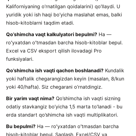
Kaliforniyaning o’rnatilgan qoidalarini) qo’llaydi. U
yuridik yoki ish haqi bo’yicha maslahat emas, balki
hisob-kitoblarni taqdim etadi.
Qo’shimcha vaqt kalkulyatori bepulmi?
Ha —
roʻyxatdan oʻtmasdan barcha hisob-kitoblar bepul.
Excel va CSV eksport qilish ilovadagi Pro
funksiyalari.
Qo’shimcha ish vaqti qachon boshlanadi?
Kundalik
yoki haftalik chegarangizdan keyin (masalan, 8/kun
yoki 40/hafta). Siz chegarani o’rnatdingiz.
Bir yarim vaqt nima?
Qo’shimcha ish vaqti sizning
odatiy stavkangiz bo’yicha 1,5 marta to’lanadi - bu
erda standart qo’shimcha ish vaqti multiplikatori.
Bu bepulmi?
Ha — roʻyxatdan oʻtmasdan barcha
hisob-kitoblar bepul. Saqlash, Excel/CSV va