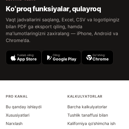
Koʻproq funksiyalar, qulayroq
Vaqt jadvallarini saqlang, Excel, CSV va logotipingiz
bilan PDF ga eksport qiling, hamda
maʼlumotlaringizni zaxiralang — iPhone, Android va
Chrome’da.
Yuklab oling:
Oling:
Qoʻshing:
App Store
Google Play
Chrome
PRO KANAL
KALKULYATORLAR
Bu qanday ishlaydi
Barcha kalkulyatorlar
Xususiyatlari
Tushlik tanaffusi bilan
Narxlash
Kaliforniya qo‘shimcha ish