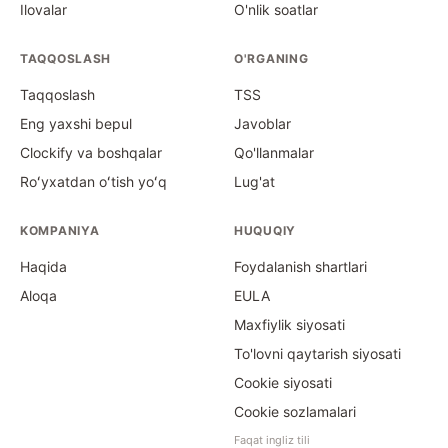
Ilovalar
O'nlik soatlar
TAQQOSLASH
O'RGANING
Taqqoslash
TSS
Eng yaxshi bepul
Javoblar
Clockify va boshqalar
Qo'llanmalar
Roʻyxatdan oʻtish yoʻq
Lug'at
KOMPANIYA
HUQUQIY
Haqida
Foydalanish shartlari
Aloqa
EULA
Maxfiylik siyosati
To'lovni qaytarish siyosati
Cookie siyosati
Cookie sozlamalari
Faqat ingliz tili