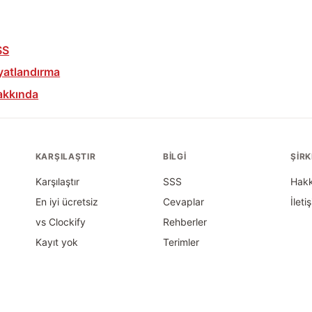
SS
yatlandırma
akkında
KARŞILAŞTIR
BILGI
ŞIR
Karşılaştır
SSS
Hak
En iyi ücretsiz
Cevaplar
İleti
vs Clockify
Rehberler
Kayıt yok
Terimler