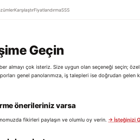
zümler
Karşılaştır
Fiyatlandırma
SSS
işime Geçin
er almayı çok isteriz. Size uygun olan seçeneği seçin; özelli
porları genel panolarımıza, iş talepleri ise doğrudan gelen
irme önerileriniz varsa
nomuzda fikirleri paylaşın ve olumlu oy verin.
→ İsteğinizi 