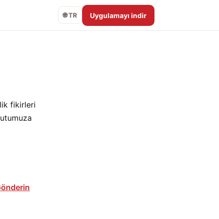
Uygulamayı indir
🌐 TR
k fikirleri
 kutumuza
Gönderin