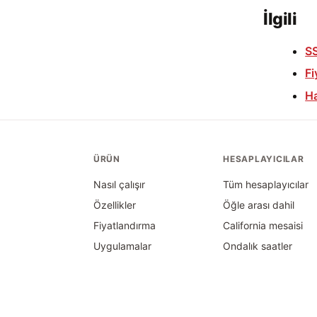
İlgili
S
Fi
H
ÜRÜN
HESAPLAYICILAR
Nasıl çalışır
Tüm hesaplayıcılar
Özellikler
Öğle arası dahil
Fiyatlandırma
California mesaisi
Uygulamalar
Ondalık saatler