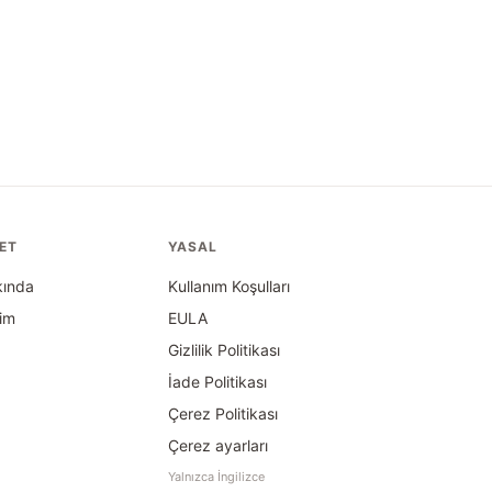
KET
YASAL
kında
Kullanım Koşulları
şim
EULA
Gizlilik Politikası
İade Politikası
Çerez Politikası
Çerez ayarları
Yalnızca İngilizce