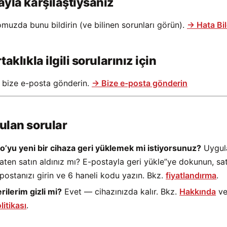
ayla karşılaştıysanız
muzda bunu bildirin (ve bilinen sorunları görün).
→ Hata Bil
rtaklıkla ilgili sorularınız için
bize e-posta gönderin.
→ Bize e-posta gönderin
rulan sorular
o’yu yeni bir cihaza geri yüklemek mi istiyorsunuz?
Uygul
aten satın aldınız mı? E-postayla geri yükle”ye dokunun, sa
postanızı girin ve 6 haneli kodu yazın. Bkz.
fiyatlandırma
.
rilerim gizli mi?
Evet — cihazınızda kalır. Bkz.
Hakkında
v
litikası
.