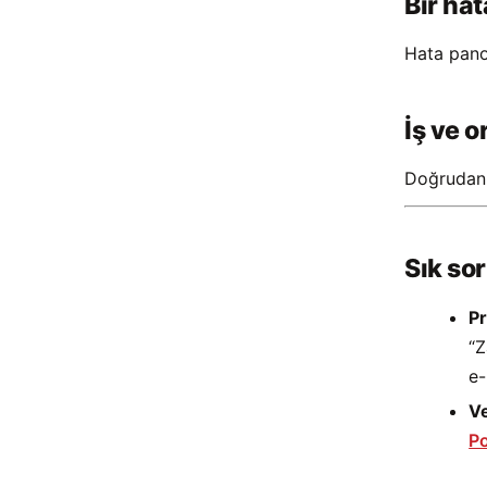
Bir hat
Hata pano
İş ve o
Doğrudan 
Sık so
Pr
“Z
e-
Ve
Po