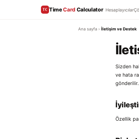
Time
Card
Calculator
Hesaplayıcılar
Çö
TC
Ana sayfa
›
İletişim ve Destek
İlet
Sizden hab
ve hata ra
gönderilir.
İyileşt
Özellik pa