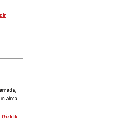
dir
amada,
tın alma
e
Gizlilik