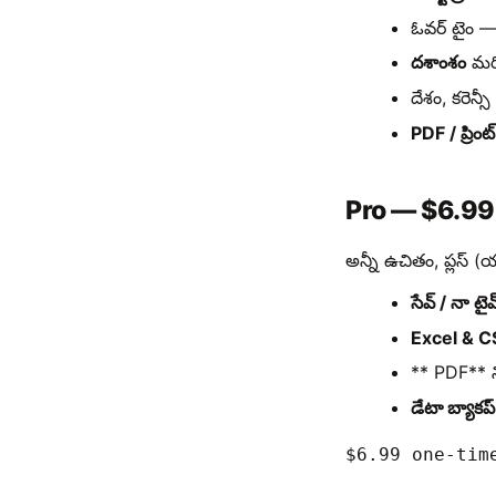
ఓవర్ టైం 
దశాంశం
మర
దేశం, కరెన
PDF / ప్రింట్
Pro — $6.99 
అన్నీ ఉచితం, ప్లస్ (య
సేవ్ / నా టైమ
Excel & 
** PDF** న
డేటా బ్యాకప
$6.99 one-tim