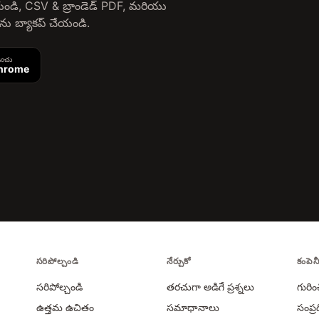
ేయండి, CSV & బ్రాండెడ్ PDF, మరియు
 బ్యాకప్ చేయండి.
ించు
hrome
సరిపోల్చండి
నేర్చుకో
కంపెన
సరిపోల్చండి
తరచుగా అడిగే ప్రశ్నలు
గురిం
ఉత్తమ ఉచితం
సమాధానాలు
సంప్ర