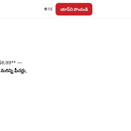
యాప్‌ని పొందండి
🌐 TE
*$6.99** —
రిన్ని ఫీచర్లు,