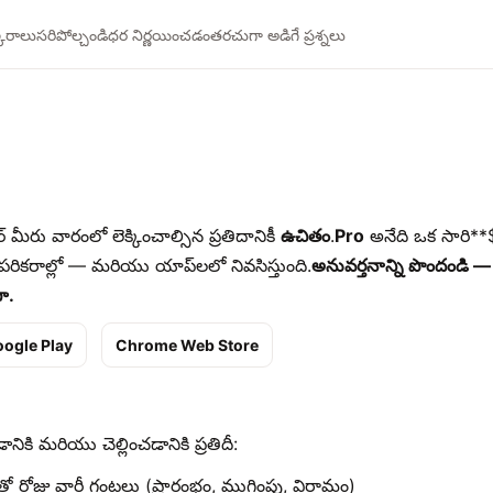
కారాలు
సరిపోల్చండి
ధర నిర్ణయించడం
తరచుగా అడిగే ప్రశ్నలు
టర్ మీరు వారంలో లెక్కించాల్సిన ప్రతిదానికీ
ఉచితం
.
Pro
అనేది ఒక సారి*
 పరికరాల్లో — మరియు యాప్‌లలో నివసిస్తుంది.
అనువర్తనాన్ని పొందండి — మ
ా.
ogle Play
Chrome Web Store
నికి మరియు చెల్లించడానికి ప్రతిదీ:
తో రోజు వారీ గంటలు (ప్రారంభం, ముగింపు, విరామం)