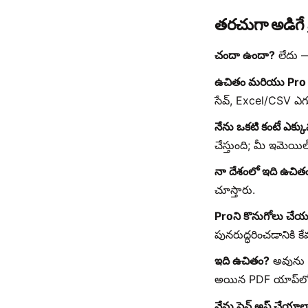
తరచుగా అడిగే ప
చందా ఉందా?
లేదు — 
ఉచితం మరియు Pro 
సేవ్, Excel/CSV ఎగు
నేను ఒకటి కంటే ఎక్
చేస్తుంది; మీ ఇమెయిల
నా దేశంలో ఇది ఉచిత
చూస్తారు.
Proని కొనుగోలు చే
పునరుద్ధరించడానికి 
ఇది ఉచితం?
అవును —
అయిన PDF యాప్‌లో P
నేను సైన్ అప్ చేయాల