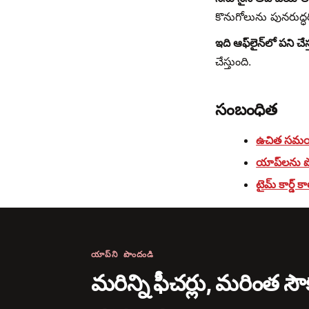
కొనుగోలును పునరుద్
ఇది ఆఫ్‌లైన్‌లో పని చే
చేస్తుంది.
సంబంధిత
ఉచిత సమయ కా
యాప్‌లను 
టైమ్ కార్డ్ 
యాప్‌ని పొందండి
మరిన్ని ఫీచర్లు, మరింత 