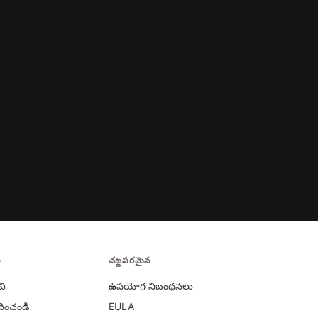
ీ
చట్టపరమైన
చి
ఉపయోగ నిబంధనలు
దించండి
EULA