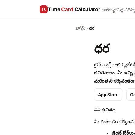
Time
Card
Calculator
కాలిక్యులేటర్లు
పరిష్
TC
హోమ్
›
ధర
ధర
టైమ్ కార్డ్ కాలిక్యులే
జీవితకాలం, మీ అన్ని
మరింత సౌకర్యవంతంగ
App Store
Go
## ఉచితం
మీ గంటలను లెక్కించడా
డిడక్ట్ బ్రేక్‌లు