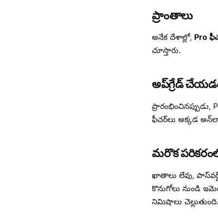
ప్రాంతాలు
అనేక దేశాల్లో,
Pro ఫీచ
చూస్తారు.
అప్‌గ్రేడ్ చేయడ
ప్రారంభించినప్పుడు,
ఫీచర్‌లు అక్కడ అన్‌
మరొక పరికరంలో
ఖాతాలు లేవు, పాస్‌వర
కొనుగోలు నుండి ఇమె
నిమిషాలు చెల్లుతుంది