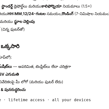
—
స్టాండర్డ్
థ్రెషోల్డ్‌లు మరియు
కాలిఫోర్నియా
నియమాలు (1.5×)
ియు
HH:MM
,
12/24-గంటల
సమయం,
రౌండింగ్
(7-నిమిషాల నియమం
్సీ మరియు
స్థూల చెల్లింపు
(చిన్న ఫుటర్‌తో)
ఒక్కసారి
ాప్‌లో):
్‌షీట్‌లు
— అపరిమిత, టెంప్లేట్‌లు లేదా చరిత్రగా
CSV ఎగుమతి
ివేదికలపై మీ లోగో (మరియు ఫుటర్ లేదు)
్ & పునరుద్ధరించు
e · lifetime access · all your devices