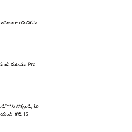
ు బదులుగా గమనికను
్ చేయండి మరియు Pro
ండి”**ని నొక్కండి, మీ
యండి. కోడ్ 15