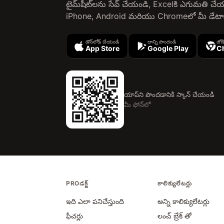
టైమ్‌షీట్‌లను సేవ్ చేయండి, Excelకి ఎగుమతి చ
iPhone, Android మరియు Chromeలో మీ డేటాను
డౌన్‌లోడ్ చేయండి
దాన్ని పొందండి
జోడ
App Store
Google Play
C
యాప్‌ని పొందడానికి స్కాన్ చేయండి
మీ ఫోన్‌లో
PROడక్ట్
కాలిక్యులేటర్లు
ఇది ఎలా పనిచేస్తుంది
అన్ని కాలిక్యులేటర్లు
ఫీచర్లు
లంచ్ బ్రేక్ తో