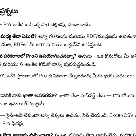
్రశ్నలు
Pro అనేది ఒకే ఒక్కసారి చెల్లింపు, చందా కాదు.
మధ్య తేడా ఏమిటి?
అన్ని గణనలను మరియు PDF/ముద్రణను ఉచితంగా కవ
మతి, PDFలో మీ లోగో మరియు బ్యాకప్‌ని జోడిస్తుంది.
కువ పరికరాలలో Proని ఉపయోగించవచ్చా?
అవును - ఒక కొనుగోలు మీ అన్
్ మరియు 6-అంకెల కోడ్‌తో దాన్ని పునరుద్ధరించండి.
ం?
అనేక ప్రాంతాలలో Pro ఉచితంగా చేర్చబడింది; మీరు ధరకు బదులుగ
యడానికి నాకు ఖాతా అవసరమా?
ఖాతా లేదా పాస్‌వర్డ్ లేదు — కొనుగోలున
కేవలం ఇమెయిల్ మాత్రమే.
 సైన్-అప్ లేకుండా అన్ని లెక్కలు ఉచితం. సేవ్ చేయండి, Excel/CSV 
ro ఫీచర్లు.
ా లేదా ఖాతాను సృష్టించాలా?
సంఖ్య. నమోదు లేదా లాగిన్ లేదు. మరొక ప