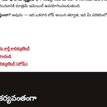
ధరించడానికి మాత్రమే ఇమెయిల్ ఉపయోగించబడుతుంది.
స్తుందా?
అవును — ఇది ఒకసారి లోడ్ అయిన తర్వాత, ఇది మీ పరికరంలో ఆఫ
ర్డ్ కాలిక్యులేటర్
పొందండి
కాలిక్యులేటర్ (హోమ్)
సౌకర్యవంతంగా