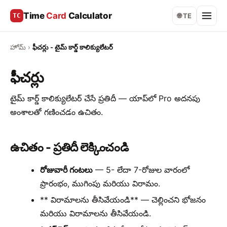
Time
Card
Calculator
TC
🌐 TE
హోమ్
›
ఫీచర్లు - టైమ్ కార్డ్ కాలిక్యులేటర్
ఫీచర్లు
టైమ్ కార్డ్ కాలిక్యులేటర్ చేసే ప్రతిదీ — యాప్‌లో Pro అదనపు
అంశాలతో గణించడం ఉచితం.
ఉచితం - ప్రతిదీ లెక్కించండి
రోజువారీ గంటలు
— 5- లేదా 7-రోజుల వారంలో
ప్రారంభం, ముగింపు మరియు విరామం.
** విరామాలను తీసివేయండి** — చెల్లించని భోజనం
మరియు విరామాలను తీసివేయండి.