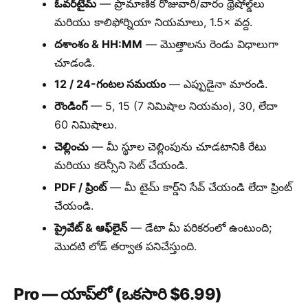
ఓవర్‌టైమ్
— ప్రామాణిక రోజువారీ/వారం థ్రెషోల్డ్‌లు
మరియు కాలిఫోర్నియా నియమాలు, 1.5× వద్ద.
దశాంశం & HH:MM
— మొత్తాలను రెండు విధాలుగా
చూడండి.
12 / 24-గంటల సమయం
— ఎప్పుడైనా మారండి.
రౌండింగ్
— 5, 15 (7 నిమిషాల నియమం), 30, లేదా
60 నిమిషాలు.
చెల్లించు
— మీ స్థూల చెల్లింపును చూడటానికి రేటు
మరియు కరెన్సీని సెట్ చేయండి.
PDF / ప్రింట్
— మీ టైమ్ కార్డ్‌ని సేవ్ చేయండి లేదా ప్రింట్
చేయండి.
ప్రైవేట్ & ఆఫ్‌లైన్
— డేటా మీ పరికరంలో ఉంటుంది;
మొదటి లోడ్ తర్వాత పనిచేస్తుంది.
Pro — యాప్‌లో (ఒకసారి $6.99)