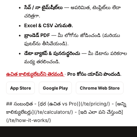
సేవ్ / నా టైమ్‌షీట్‌లు
— అపరిమిత, టెంప్లేట్‌లు లేదా
చరిత్రగా.
Excel & CSV ఎగుమతి.
బ్రాండెడ్ PDF
— మీ లోగోను జోడించండి (మరియు
ఫుటర్‌ను తీసివేయండి).
డేటా బ్యాకప్ & పునరుద్ధరించు
— మీ డేటాను పరికరాల
మధ్య తరలించండి.
ఉచిత కాలిక్యులేటర్‌ని తెరవండి
·
Pro కోసం యాప్‌ని పొందండి
.
App Store
Google Play
Chrome Web Store
## సంబంధిత - [ధర (ఉచిత vs Pro)](/te/pricing/) - [అన్ని
కాలిక్యులేటర్లు](/te/calculators/) - [ఇది ఎలా పని చేస్తుంది]
(/te/how-it-works/)