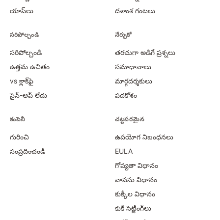
యాప్‌లు
దశాంశ గంటలు
సరిపోల్చండి
నేర్చుకో
సరిపోల్చండి
తరచుగా అడిగే ప్రశ్నలు
ఉత్తమ ఉచితం
సమాధానాలు
vs క్లాక్‌ఫై
మార్గదర్శకులు
సైన్-అప్ లేదు
పదకోశం
కంపెనీ
చట్టపరమైన
గురించి
ఉపయోగ నిబంధనలు
సంప్రదించండి
EULA
గోప్యతా విధానం
వాపసు విధానం
కుక్కీల విధానం
కుకీ సెట్టింగ్‌లు