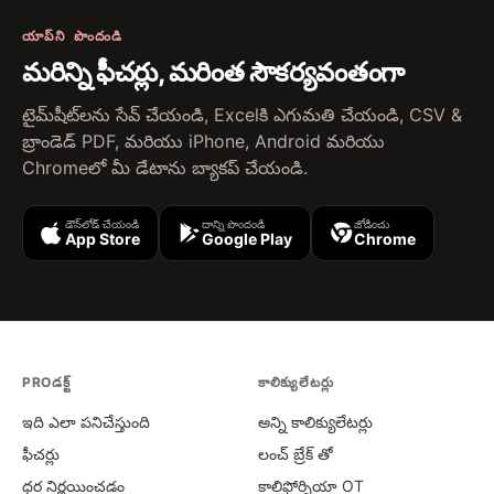
యాప్‌ని పొందండి
మరిన్ని ఫీచర్లు, మరింత సౌకర్యవంతంగా
టైమ్‌షీట్‌లను సేవ్ చేయండి, Excelకి ఎగుమతి చేయండి, CSV &
బ్రాండెడ్ PDF, మరియు iPhone, Android మరియు
Chromeలో మీ డేటాను బ్యాకప్ చేయండి.
డౌన్‌లోడ్ చేయండి
దాన్ని పొందండి
జోడించు
App Store
Google Play
Chrome
PROడక్ట్
కాలిక్యులేటర్లు
ఇది ఎలా పనిచేస్తుంది
అన్ని కాలిక్యులేటర్లు
ఫీచర్లు
లంచ్ బ్రేక్ తో
ధర నిర్ణయించడం
కాలిఫోర్నియా OT