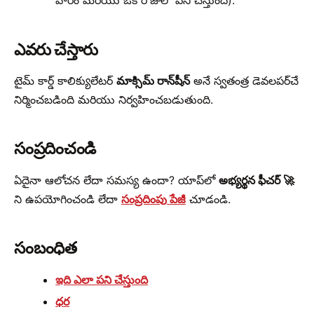
వారం మరియు ఒకే రోజులో పని చేస్తుంది).
ఎవరు చేస్తారు
టైమ్ కార్డ్ కాలిక్యులేటర్
మాక్సిమ్ రాన్‌షీన్
అనే స్వతంత్ర డెవలపర్‌చే
నిర్మించబడింది మరియు నిర్వహించబడుతుంది.
సంప్రదించండి
ఏదైనా ఆలోచన లేదా సమస్య ఉందా? యాప్‌లో
అభ్యర్థన ఫీచర్ 🚀
ని ఉపయోగించండి లేదా
సంప్రదింపు పేజీ
చూడండి.
సంబంధిత
ఇది ఎలా పని చేస్తుంది
ధర