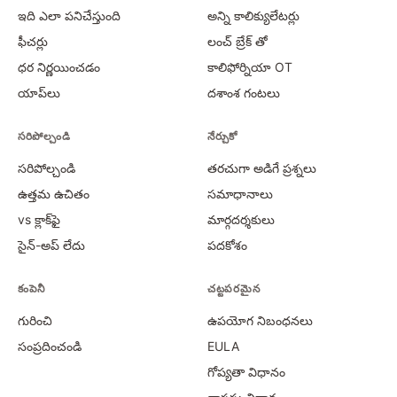
ఇది ఎలా పనిచేస్తుంది
అన్ని కాలిక్యులేటర్లు
ఫీచర్లు
లంచ్ బ్రేక్ తో
ధర నిర్ణయించడం
కాలిఫోర్నియా OT
యాప్‌లు
దశాంశ గంటలు
సరిపోల్చండి
నేర్చుకో
సరిపోల్చండి
తరచుగా అడిగే ప్రశ్నలు
ఉత్తమ ఉచితం
సమాధానాలు
vs క్లాక్‌ఫై
మార్గదర్శకులు
సైన్-అప్ లేదు
పదకోశం
కంపెనీ
చట్టపరమైన
గురించి
ఉపయోగ నిబంధనలు
సంప్రదించండి
EULA
గోప్యతా విధానం