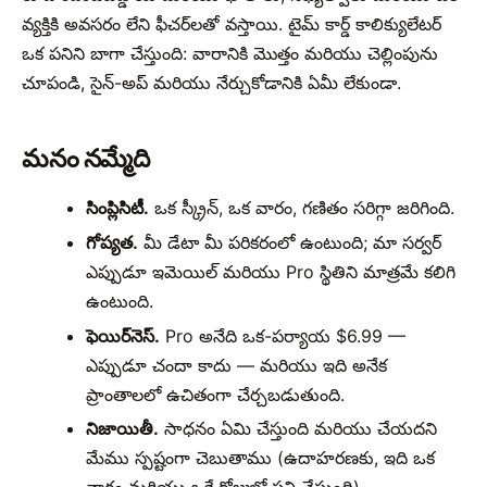
వ్యక్తికి అవసరం లేని ఫీచర్‌లతో వస్తాయి. టైమ్ కార్డ్ కాలిక్యులేటర్
ఒక పనిని బాగా చేస్తుంది: వారానికి మొత్తం మరియు చెల్లింపును
చూపండి, సైన్-అప్ మరియు నేర్చుకోడానికి ఏమీ లేకుండా.
మనం నమ్మేది
సింప్లిసిటీ.
ఒక స్క్రీన్, ఒక వారం, గణితం సరిగ్గా జరిగింది.
గోప్యత.
మీ డేటా మీ పరికరంలో ఉంటుంది; మా సర్వర్
ఎప్పుడూ ఇమెయిల్ మరియు Pro స్థితిని మాత్రమే కలిగి
ఉంటుంది.
ఫెయిర్‌నెస్.
Pro అనేది ఒక-పర్యాయ $6.99 —
ఎప్పుడూ చందా కాదు — మరియు ఇది అనేక
ప్రాంతాలలో ఉచితంగా చేర్చబడుతుంది.
నిజాయితీ.
సాధనం ఏమి చేస్తుంది మరియు చేయదని
మేము స్పష్టంగా చెబుతాము (ఉదాహరణకు, ఇది ఒక