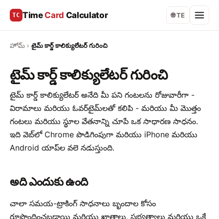
Time
Card
Calculator
TC
🌐 TE
హోమ్
›
టైమ్ కార్డ్ కాలిక్యులేటర్ గురించి
టైమ్ కార్డ్ కాలిక్యులేటర్ గురించి
టైమ్ కార్డ్ కాలిక్యులేటర్ అనేది మీ పని గంటలను రోజువారీగా -
విరామాలు మరియు ఓవర్‌టైమ్‌లతో కలిపి - మరియు మీ మొత్తం
గంటలు మరియు స్థూల వేతనాన్ని చూపే ఒక సాధారణ సాధనం.
ఇది వెబ్‌లో Chrome పొడిగింపుగా మరియు iPhone మరియు
Android యాప్‌ల వలె నడుస్తుంది.
అది ఎందుకు ఉంది
చాలా సమయ-ట్రాకింగ్ సాధనాలు బృందాల కోసం
రూపొందించబడ్డాయి మరియు ఖాతాలు, సభ్యత్వాలు మరియు ఒకే