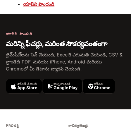
యాప్‌ని పొందండి
యాప్‌ని పొందండి
మరిన్ని ఫీచర్లు, మరింత సౌకర్యవంతంగా
టైమ్‌షీట్‌లను సేవ్ చేయండి, Excelకి ఎగుమతి చేయండి, CSV &
బ్రాండెడ్ PDF, మరియు iPhone, Android మరియు
Chromeలో మీ డేటాను బ్యాకప్ చేయండి.
డౌన్‌లోడ్ చేయండి
దాన్ని పొందండి
జోడించు
App Store
Google Play
Chrome
PROడక్ట్
కాలిక్యులేటర్లు