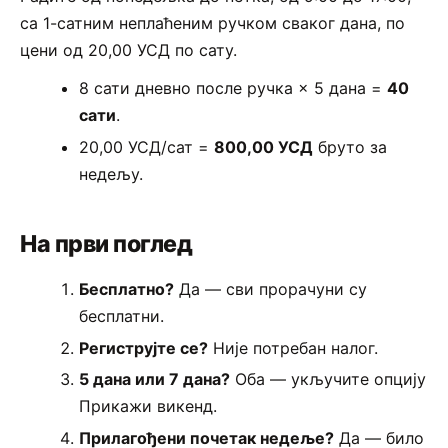
са 1-сатним неплаћеним ручком сваког дана, по
цени од 20,00 УСД по сату.
8 сати дневно после ручка × 5 дана =
40
сати
.
20,00 УСД/сат =
800,00 УСД
бруто за
недељу.
На први поглед
Бесплатно?
Да — сви прорачуни су
бесплатни.
Региструјте се?
Није потребан налог.
5 дана или 7 дана?
Оба — укључите опцију
Прикажи викенд.
Прилагођени почетак недеље?
Да — било