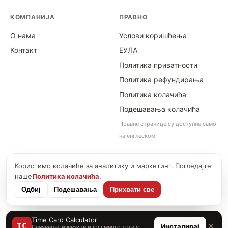
КОМПАНИЈА
ПРАВНО
О нама
Услови коришћења
Контакт
ЕУЛА
Политика приватности
Политика рефундирања
Политика колачића
Подешавања колачића
Правне странице су доступне само
на енглеском.
Користимо колачиће за аналитику и маркетинг. Погледајте
©
2026
Time Card Calculator · PayForSay s. r. o.
наше
Политика колачића
.
info@timecardcalculator.app
Одбиј
Подешавања
Прихвати све
Time Card Calculator
×
TC
Инсталирај
Сачувајте, извезите и још много тога у