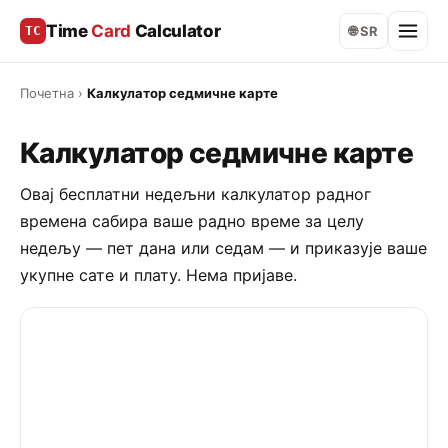
Time
Card
Calculator
TC
🌐 SR
Почетна
›
Калкулатор седмичне карте
Калкулатор седмичне карте
Овај бесплатни недељни калкулатор радног
времена сабира ваше радно време за целу
недељу — пет дана или седам — и приказује ваше
укупне сате и плату. Нема пријаве.