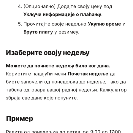
(Опционално) Додајте своју цену под
Укључи информације о плаћању
.
Прочитајте своје недељно
Укупно време
и
Бруто плату
у резимеу.
Изаберите своју недељу
Можете да почнете недељу било ког дана.
Користите падајући мени
Почетак недеље
да
бисте започели од понедељка до недеље, тако да
табела одговара вашој радној недељи. Калкулатор
збраја све дане које попуните.
Пример
Радите од понедељка до петка, од 9:00 до 17:00,