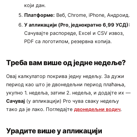
који дан.
Платформе:
Веб, Chrome, iPhone, Андроид.
У апликацији (Pro, једнократно 6,99 УСД):
Сачувајте распореде, Excel и CSV извоз,
PDF са логотипом, резервна копија.
Треба вам више од једне недеље?
Овај калкулатор покрива једну недељу. За дужи
период као што је двонедељни период плаћања,
укупно 1. недеља, затим 2. недеља, и додајте их —
Сачувај
(у апликацији) Pro чува сваку недељу
тако да је лако. Погледајте
двонедељни водич
.
Урадите више у апликацији