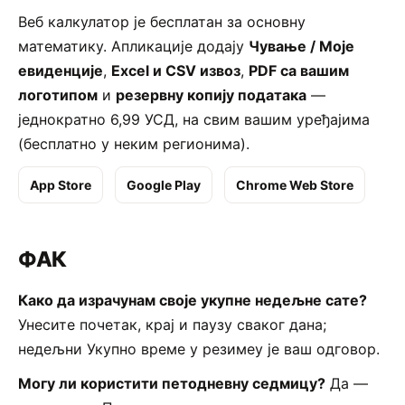
Веб калкулатор је бесплатан за основну
математику. Апликације додају
Чување / Моје
евиденције
,
Excel и CSV извоз
,
PDF са вашим
логотипом
и
резервну копију података
—
једнократно 6,99 УСД, на свим вашим уређајима
(бесплатно у неким регионима).
App Store
Google Play
Chrome Web Store
ФАК
Како да израчунам своје укупне недељне сате?
Унесите почетак, крај и паузу сваког дана;
недељни Укупно време у резимеу је ваш одговор.
Могу ли користити петодневну седмицу?
Да —