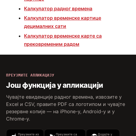
Калкулатор радног времена
Калкулатор временске картице
децималних сати
Калкулатор временске карте са
прековременим радом
ПРЕУЗМИТЕ АПЛИКАЦИЈУ
Још функција у апликацији
Чувајте евиденције радног времена, извозите у
Excel и CSV, правите PDF са логотипом и чувајте
резервне копије — на iPhone-у, Android-у и у
Chrome-у.
Преузмите из
Преузмите са
Додајте у