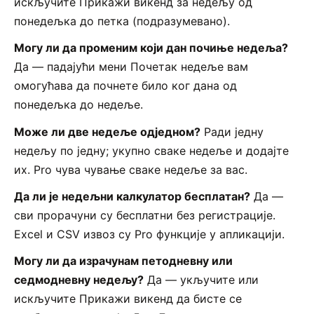
искључите Прикажи викенд за недељу од
понедељка до петка (подразумевано).
Могу ли да променим који дан почиње недеља?
Да — падајући мени Почетак недеље вам
омогућава да почнете било ког дана од
понедељка до недеље.
Може ли две недеље одједном?
Ради једну
недељу по једну; укупно сваке недеље и додајте
их. Pro чува чување сваке недеље за вас.
Да ли је недељни калкулатор бесплатан?
Да —
сви прорачуни су бесплатни без регистрације.
Excel и CSV извоз су Pro функције у апликацији.
Могу ли да израчунам петодневну или
седмодневну недељу?
Да — укључите или
искључите Прикажи викенд да бисте се