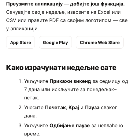
Преузмите апликацију — добијте још функција.
Сачувајте своје недеље, извозите на Excel или
CSV или правите PDF са својим логотипом — све
у апликацији.
App Store
Google Play
Chrome Web Store
Како израчунати недељне сате
Укључите
Прикажи викенд
за седмицу од
7 дана или искључите за понедељак–
петак.
Унесите
Почетак
,
Крај
и
Пауза
сваког
дана.
Укључите
Одбијање паузе
за неплаћено
време.