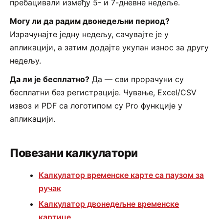
пребацивали између 5- и 7-дневне недеље.
Могу ли да радим двонедељни период?
Израчунајте једну недељу, сачувајте је у
апликацији, а затим додајте укупан износ за другу
недељу.
Да ли је бесплатно?
Да — сви прорачуни су
бесплатни без регистрације. Чување, Excel/CSV
извоз и PDF са логотипом су Pro функције у
апликацији.
Повезани калкулатори
Калкулатор временске карте са паузом за
ручак
Калкулатор двонедељне временске
картице