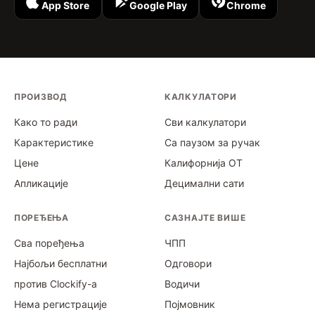
App Store
Google Play
Chrome
ПРОИЗВОД
КАЛКУЛАТОРИ
Како то ради
Сви калкулатори
Карактеристике
Са паузом за ручак
Цене
Калифорнија ОТ
Апликације
Децимални сати
ПОРЕЂЕЊА
САЗНАЈТЕ ВИШЕ
Сва поређења
ЧПП
Најбољи бесплатни
Одговори
против Clockify-а
Водичи
Нема регистрације
Појмовник