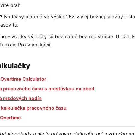
víte prah.
l?
Nadčasy platené vo výške 1,5× vašej bežnej sadzby – št
časov tu.
no – všetky výpočty sú bezplatné bez registrácie. Uložiť, 
unkcie Pro v aplikácii.
alkulačky
 Overtime Calculator
a pracovného času s prestávkou na obed
ka mzdových hodín
kalkulačka pracovného času
 Overtime
skytuje odhady a nie je právnym, daňovým ani mzdovým p