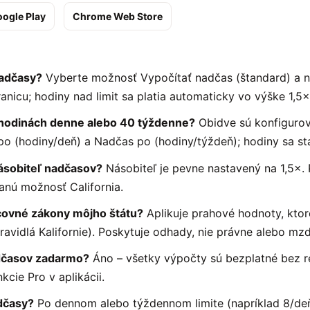
ogle Play
Chrome Web Store
nadčasy?
Vyberte možnosť Vypočítať nadčas (štandard) a n
anicu; hodiny nad limit sa platia automaticky vo výške 1,5×
 hodinách denne alebo 40 týždenne?
Obidve sú konfiguro
o (hodiny/deň) a Nadčas po (hodiny/týždeň); hodiny sa st
sobiteľ nadčasov?
Násobiteľ je pevne nastavený na 1,5×.
anú možnosť California.
covné zákony môjho štátu?
Aplikuje prahové hodnoty, ktoré
ravidlá Kalifornie). Poskytuje odhady, nie právne alebo m
adčasov zadarmo?
Áno – všetky výpočty sú bezplatné bez re
cie Pro v aplikácii.
dčasy?
Po dennom alebo týždennom limite (napríklad 8/de