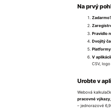
Na prvý poh
Zadarmo
Zaregistr
Pravidlo 
Dvojitý č
Platformy
V aplikáci
CSV, logo
Urobte v apl
Webová kalkulačka
pracovné výkazy
– jednorazové 6,9