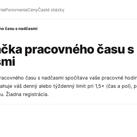
nia
Porovnania
Ceny
Časté otázky
ho času s nadčasmi
ačka pracovného času s
smi
pracovného času s nadčasmi spočítava vaše pracovné hodin
ahuje váš denný alebo týždenný limit pri 1,5× (čas a pol),
. Žiadna registrácia.