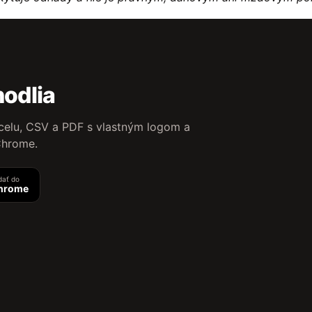
hodlia
celu, CSV a PDF s vlastným logom a
 Chrome.
dať do
hrome