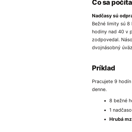
Čo sa počít
Nadčasy sú odpra
Bežné limity sú 8
hodiny nad 40 v p
zodpovedal. Násob
dvojnásobný úväzo
Príklad
Pracujete 9 hodín
denne.
8 bežné h
1 nadčaso
Hrubá mz