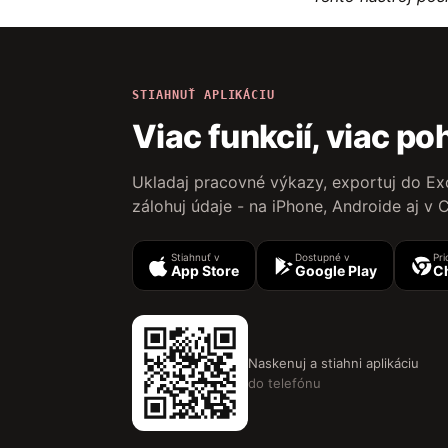
STIAHNUŤ APLIKÁCIU
Viac funkcií, viac po
Ukladaj pracovné výkazy, exportuj do Ex
zálohuj údaje - na iPhone, Androide aj v
Stiahnuť v
Dostupné v
Pri
App Store
Google Play
C
Naskenuj a stiahni aplikáciu
do telefónu