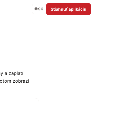
Stiahnuť aplikáciu
🌐 SK
y a zaplatí
 potom zobrazí