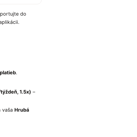
portujte do
plikácii.
platieb
.
týždeň, 1.5x)
–
 vaša
Hrubá