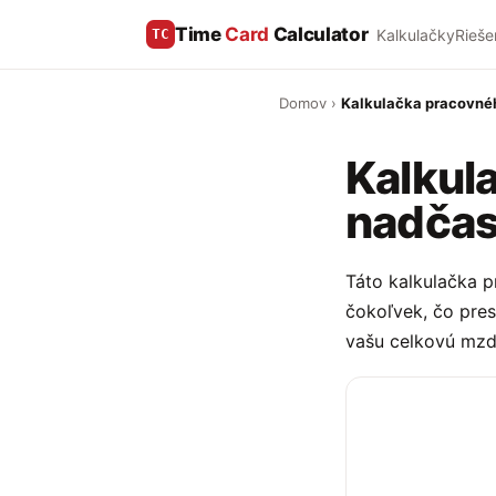
Time
Card
Calculator
Kalkulačky
Rieše
TC
Domov
›
Kalkulačka pracovné
Kalkul
nadča
Táto kalkulačka 
čokoľvek, čo pres
vašu celkovú mzdu