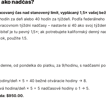
a ako nadčas?
covaný čas nad stanovený limit, vyplácaný 1,5× vašej be
 hodín za deň alebo 40 hodín za týždeň. Podľa federálneh
racovnom týždni nadčasy – nastavte si 40 ako svoj týždenn
iteľ je tu pevný 1,5×; ak potrebujete kalifornský denný na
k, použite 1.5.
 denne, od pondelka do piatku, za 9/hodinu, s nadčasmi p
odiny/deň × 5 = 40 bežné otváracie hodiny → 8.
vá hodina/deň × 5 = 5 nadčasové hodiny o 1 → 5.
da: $950.00.