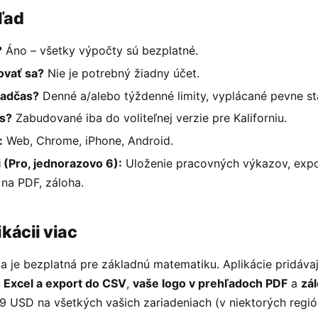
ľad
?
Áno – všetky výpočty sú bezplatné.
ovať sa?
Nie je potrebný žiadny účet.
nadčas?
Denné a/alebo týždenné limity, vyplácané pevne s
as?
Zabudované iba do voliteľnej verzie pre Kaliforniu.
:
Web, Chrome, iPhone, Android.
i (Pro, jednorazovo 6):
Uloženie pracovných výkazov, expo
 na PDF, záloha.
ikácii viac
 je bezplatná pre základnú matematiku. Aplikácie pridáva
,
Excel a export do CSV
,
vaše logo v prehľadoch PDF
a
zá
9 USD na všetkých vašich zariadeniach (v niektorých regi