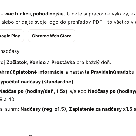
 – viac funkcií, pohodlnejšie.
Uložte si pracovné výkazy, ex
alebo pridajte svoje logo do prehľadov PDF – to všetko v a
ogle Play
Chrome Web Store
 nadčasy
voj
Začiatok
,
Koniec
a
Prestávka
pre každý deň.
ahrnúť platobné informácie
a nastavte
Pravidelnú sadzbu 
ypočítať nadčasy (štandardné)
.
Nadčas po (hodiny/deň, 1.5x)
a/alebo
Nadčasy po (hodiny/
8 a 40.
 si súhrn:
Nadčasy (reg. x1.5)
,
Zaplatenie za nadčasy x1.5
a