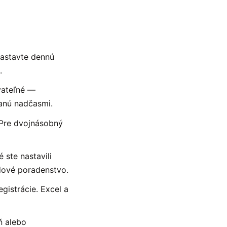
astavte dennú
.
vateľné —
anú nadčasmi.
 Pre dvojnásobný
 ste nastavili
zdové poradenstvo.
gistrácie. Excel a
ň alebo