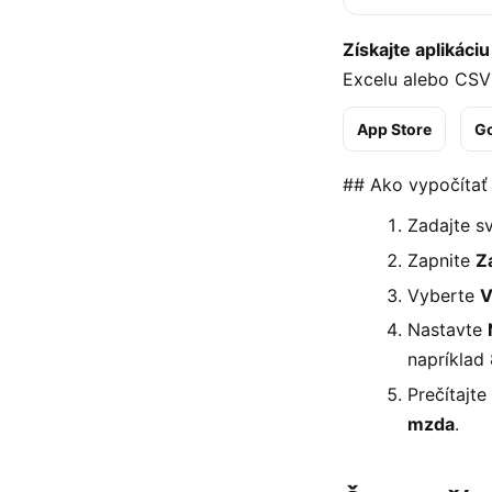
Získajte aplikáciu
Excelu alebo CSV 
App Store
Go
## Ako vypočítať
Zadajte s
Zapnite
Z
Vyberte
V
Nastavte
napríklad 
Prečítajte
mzda
.