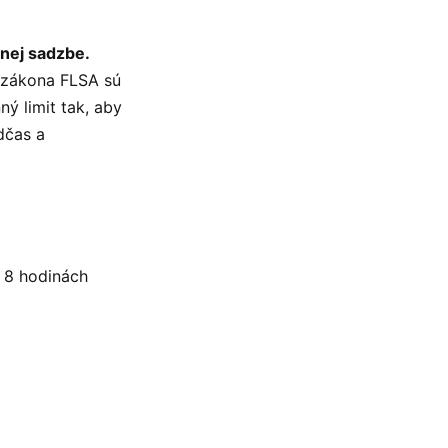
žnej sadzbe.
o zákona FLSA sú
ý limit tak, aby
dčas a
o 8 hodinách