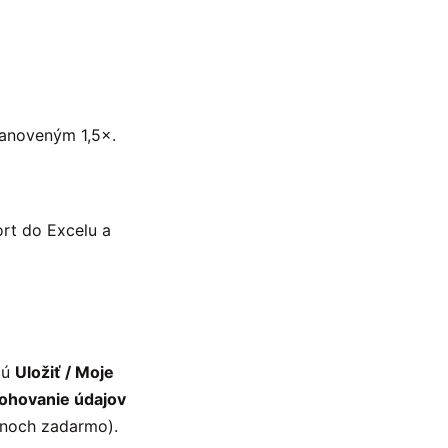
tanoveným 1,5×.
rt do Excelu a
jú
Uložiť / Moje
lohovanie údajov
ónoch zadarmo).