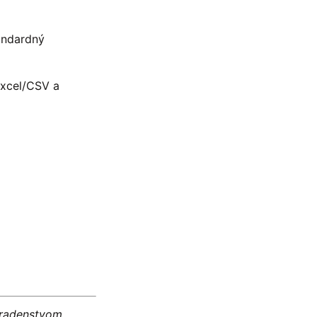
andardný
Excel/CSV a
oradenstvom.