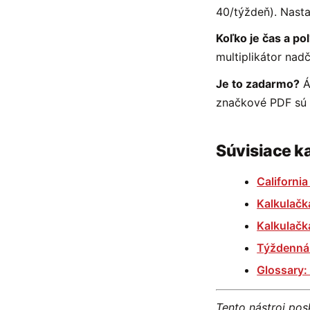
40/týždeň). Nasta
Koľko je čas a po
multiplikátor nad
Je to zadarmo?
Á
značkové PDF sú f
Súvisiace k
California
Kalkulačk
Kalkulač
Týždenná 
Glossary:
Tento nástroj po