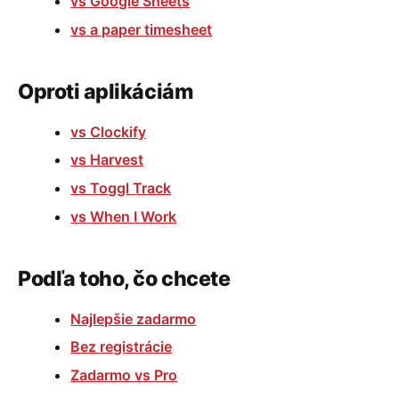
vs Google Sheets
vs a paper timesheet
Oproti aplikáciám
vs Clockify
vs Harvest
vs Toggl Track
vs When I Work
Podľa toho, čo chcete
Najlepšie zadarmo
Bez registrácie
Zadarmo vs Pro