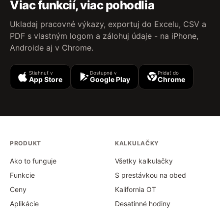
Viac funkcií, viac pohodlia
Ukladaj pracovné výkazy, exportuj do Excelu, CSV a
PDF s vlastným logom a zálohuj údaje - na iPhone,
Androide aj v Chrome.
Stiahnuť v
Dostupné v
Pridať do
App Store
Google Play
Chrome
PRODUKT
KALKULAČKY
Ako to funguje
Všetky kalkulačky
Funkcie
S prestávkou na obed
Ceny
Kalifornia OT
Aplikácie
Desatinné hodiny