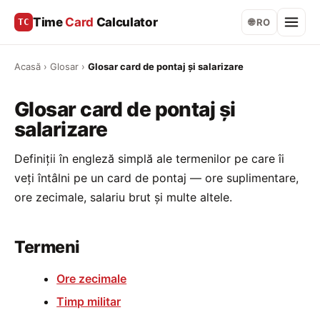
Time
Card
Calculator
TC
🌐 RO
Acasă
›
Glosar
›
Glosar card de pontaj și salarizare
Glosar card de pontaj și
salarizare
Definiții în engleză simplă ale termenilor pe care îi
veți întâlni pe un card de pontaj — ore suplimentare,
ore zecimale, salariu brut și multe altele.
Termeni
Ore zecimale
Timp militar