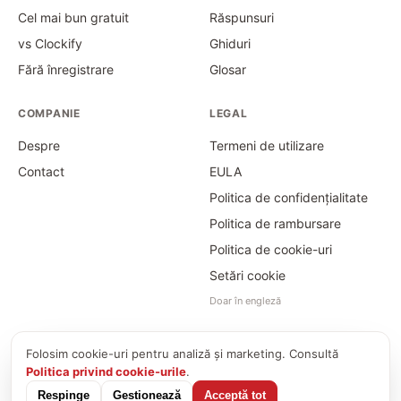
Cel mai bun gratuit
Răspunsuri
vs Clockify
Ghiduri
Fără înregistrare
Glosar
COMPANIE
LEGAL
Despre
Termeni de utilizare
Contact
EULA
Politica de confidențialitate
Politica de rambursare
Politica de cookie-uri
Setări cookie
Doar în engleză
Folosim cookie-uri pentru analiză și marketing. Consultă
©
2026
Time Card Calculator · PayForSay s. r. o.
Politica privind cookie-urile
.
info@timecardcalculator.app
Respinge
Gestionează
Acceptă tot