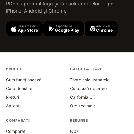
PDF cu propriul logo și fă backup datelor — pe
iPhone, Android și Chrome.
Descarcă din
Disponibil pe
Adaugă la
App Store
Google Play
Chrome
PRODUS
CALCULATOARE
Cum funcționează
Toate calculatoarele
Caracteristici
Cu pauză de prânz
Prețuri
California OT
Aplicații
Ore zecimale
COMPARAȚII
RESURSE
Comparații
FAQ