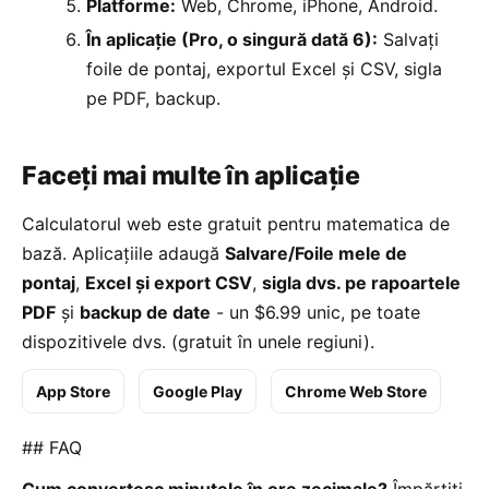
Platforme:
Web, Chrome, iPhone, Android.
În aplicație (Pro, o singură dată 6):
Salvați
foile de pontaj, exportul Excel și CSV, sigla
pe PDF, backup.
Faceți mai multe în aplicație
Calculatorul web este gratuit pentru matematica de
bază. Aplicațiile adaugă
Salvare/Foile mele de
pontaj
,
Excel și export CSV
,
sigla dvs. pe rapoartele
PDF
și
backup de date
- un $6.99 unic, pe toate
dispozitivele dvs. (gratuit în unele regiuni).
App Store
Google Play
Chrome Web Store
## FAQ
Cum convertesc minutele în ore zecimale?
Împărțiți