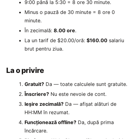
9:00 până la 5:30 = 8 ore 30 minute.
Minus o pauză de 30 minute = 8 ore 0
minute.
În zecimală:
8.00 ore
.
La un tarif de $20.00/oră:
$160.00
salariu
brut pentru ziua.
La o privire
Gratuit?
Da — toate calculele sunt gratuite.
Înscriere?
Nu este nevoie de cont.
Ieșire zecimală?
Da — afișat alături de
HH:MM în rezumat.
Funcționează offline?
Da, după prima
încărcare.