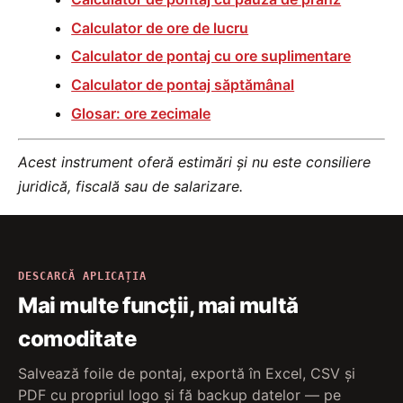
Calculator de ore de lucru
Calculator de pontaj cu ore suplimentare
Calculator de pontaj săptămânal
Glosar: ore zecimale
Acest instrument oferă estimări și nu este consiliere
juridică, fiscală sau de salarizare.
DESCARCĂ APLICAȚIA
Mai multe funcții, mai multă
comoditate
Salvează foile de pontaj, exportă în Excel, CSV și
PDF cu propriul logo și fă backup datelor — pe