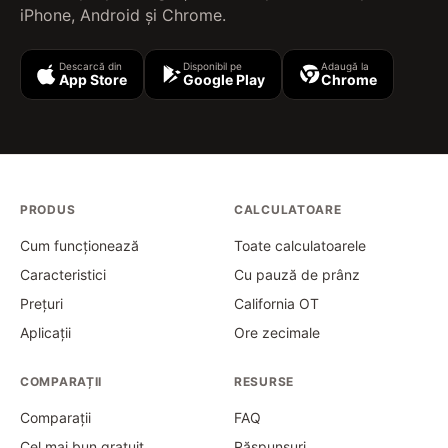
iPhone, Android și Chrome.
Descarcă din
Disponibil pe
Adaugă la
App Store
Google Play
Chrome
PRODUS
CALCULATOARE
Cum funcționează
Toate calculatoarele
Caracteristici
Cu pauză de prânz
Prețuri
California OT
Aplicații
Ore zecimale
COMPARAȚII
RESURSE
Comparații
FAQ
Cel mai bun gratuit
Răspunsuri