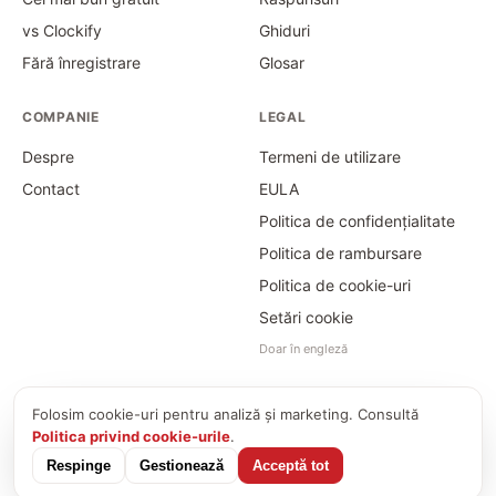
vs Clockify
Ghiduri
Fără înregistrare
Glosar
COMPANIE
LEGAL
Despre
Termeni de utilizare
Contact
EULA
Politica de confidențialitate
Politica de rambursare
Politica de cookie-uri
Setări cookie
Doar în engleză
Folosim cookie-uri pentru analiză și marketing. Consultă
©
2026
Time Card Calculator · PayForSay s. r. o.
Politica privind cookie-urile
.
info@timecardcalculator.app
Respinge
Gestionează
Acceptă tot