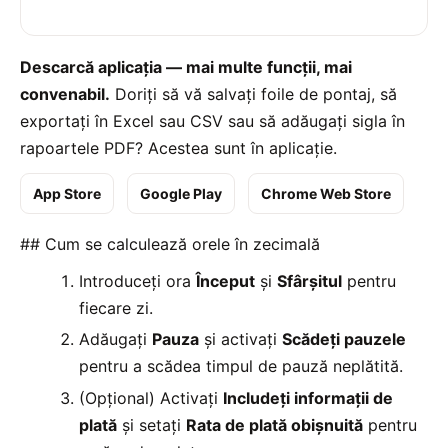
Descarcă aplicația — mai multe funcții, mai
convenabil.
Doriți să vă salvați foile de pontaj, să
exportați în Excel sau CSV sau să adăugați sigla în
rapoartele PDF? Acestea sunt în aplicație.
App Store
Google Play
Chrome Web Store
## Cum se calculează orele în zecimală
Introduceți ora
Început
și
Sfârșitul
pentru
fiecare zi.
Adăugați
Pauza
și activați
Scădeți pauzele
pentru a scădea timpul de pauză neplătită.
(Opțional) Activați
Includeți informații de
plată
și setați
Rata de plată obișnuită
pentru