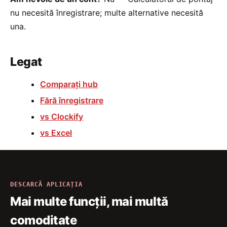
nu necesită înregistrare; multe alternative necesită
una.
Legat
Comparați hub
Fără înregistrare
vs Clockify
vs Excel
DESCARCĂ APLICAȚIA
Mai multe funcții, mai multă
comoditate