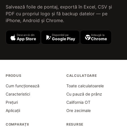
Salvează foile de pontaj, exportă în Excel, CSV și
PDF cu propriul logo și fă backup datelor — pe
iPhone, Android și Chrome.
Descarcă din
Disponibil pe
Adaugă la
App Store
Google Play
Chrome
PRODUS
CALCULATOARE
Cum funcționează
Toate calculatoarele
Caracteristici
Cu pauză de prânz
Prețuri
California OT
Aplicații
Ore zecimale
COMPARAȚII
RESURSE