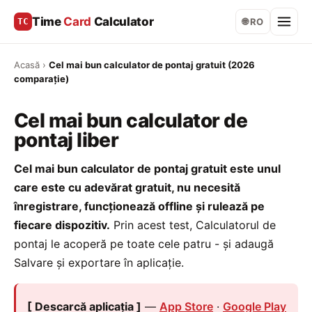
Time
Card
Calculator
TC
🌐 RO
Acasă
›
Cel mai bun calculator de pontaj gratuit (2026
comparație)
Cel mai bun calculator de
pontaj liber
Cel mai bun calculator de pontaj gratuit este unul
care este cu adevărat gratuit, nu necesită
înregistrare, funcționează offline și rulează pe
fiecare dispozitiv.
Prin acest test, Calculatorul de
pontaj le acoperă pe toate cele patru - și adaugă
Salvare și exportare în aplicație.
[ Descarcă aplicația ]
—
App Store
·
Google Play