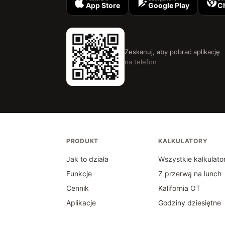
App Store
Google Play
C
Zeskanuj, aby pobrać aplikację
na telefon
PRODUKT
KALKULATORY
Jak to działa
Wszystkie kalkulato
Funkcje
Z przerwą na lunch
Cennik
Kalifornia OT
Aplikacje
Godziny dziesiętne