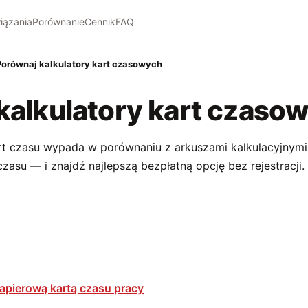
iązania
Porównanie
Cennik
FAQ
Porównaj kalkulatory kart czasowych
kalkulatory kart czaso
art czasu wypada w porównaniu z arkuszami kalkulacyjnymi
czasu — i znajdź najlepszą bezpłatną opcję bez rejestracji.
apierową kartą czasu pracy