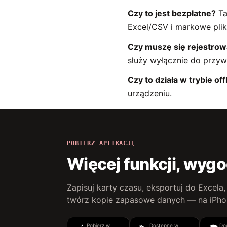
Czy to jest bezpłatne?
Ta
Excel/CSV i markowe pliki
Czy muszę się rejestrow
służy wyłącznie do przyw
Czy to działa w trybie off
urządzeniu.
POBIERZ APLIKACJĘ
Więcej funkcji, wygo
Zapisuj karty czasu, eksportuj do Excela
twórz kopie zapasowe danych — na iPhon
Pobierz w
Dostępne w
Do