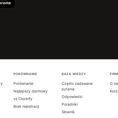
hrome
PORÓWNANIE
BAZA WIEDZY
FIR
ry
Porównanie
Często zadawane
O na
pytania
Najlepszy darmowy
Kont
Odpowiedzi
vs Clockify
Poradniki
Brak rejestracji
Słownik