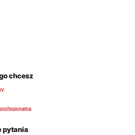
ego chcesz
wy
profesjonalna
 pytania