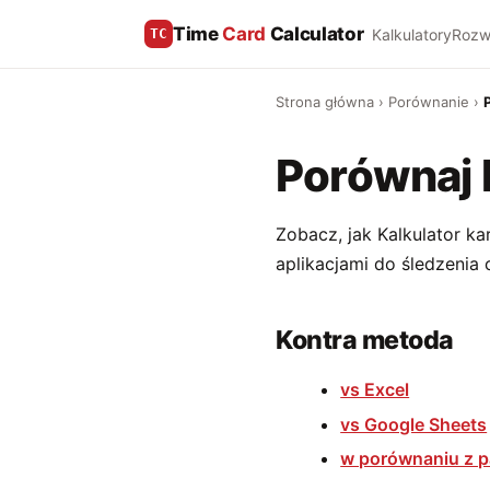
Time
Card
Calculator
Kalkulatory
Rozw
TC
Strona główna
›
Porównanie
›
Porównaj 
Zobacz, jak Kalkulator k
aplikacjami do śledzenia 
Kontra metoda
vs Excel
vs Google Sheets
w porównaniu z p