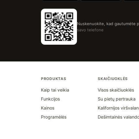
Nuskenuokite, kad gautumėte 
savo telefone
PRODUKTAS
SKAIČIUOKLĖS
Kaip tai veikia
Visos skaičiuoklės
Funkcijos
Su pietų pertrauka
Kainos
Kalifornijos viršvala
Programėlės
Dešimtainės valand