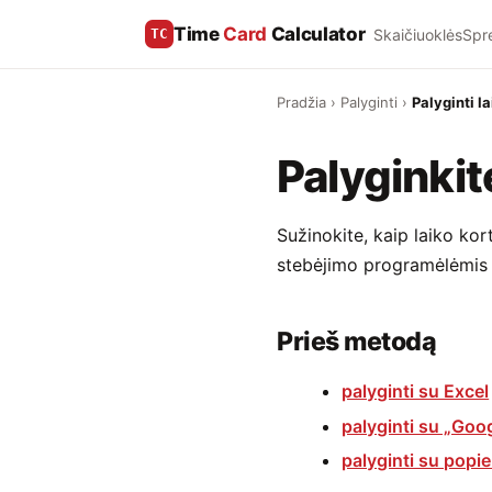
Time
Card
Calculator
Skaičiuoklės
Spr
TC
Pradžia
›
Palyginti
›
Palyginti l
Palyginkit
Sužinokite, kaip laiko kor
stebėjimo programėlėmis –
Prieš metodą
palyginti su Excel
palyginti su „Goo
palyginti su popie