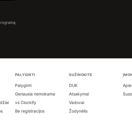
programą
PALYGINTI
SUŽINOKITE
ĮMO
Palyginti
DUK
Apie
Geriausia nemokama
Atsakymai
Susi
ndžiai
vs Clockify
Vadovai
os
Be registracijos
Žodynėlis