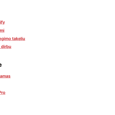
ify
umi
ngimo takeliu
š dirbu
e
kamas
Pro