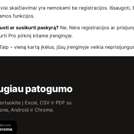
visi skaičiavimai yra nemokami be registracijos. Išsaugoti,
amos funkcijos.
uoti ar susikurti paskyrą?
Ne. Nėra registracijos ar prisijun
rti Pro pirkinį kitame įrenginyje.
aip – vieną kartą įkėlus, jūsų įrenginyje veikia neprisijungus
augiau patogumo
ortuokite į Excel, CSV ir PDF su
hone, Android ir Chrome.
dėti prie
hrome