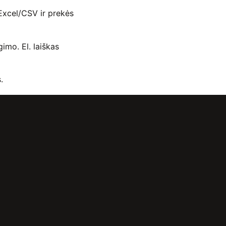
 Excel/CSV ir prekės
gimo. El. laiškas
.