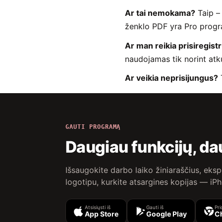
Ar tai nemokama?
Taip – 
ženklo PDF yra Pro progr
Ar man reikia prisiregistr
naudojamas tik norint atku
Ar veikia neprisijungus?
T
GAUTI PROGRAMĄ
Daugiau funkcijų, d
Išsaugokite darbo laiko žiniaraščius, eksp
logotipu, kurkite atsargines kopijas — iP
Atsisiųsti iš
Gauti iš
Pri
App Store
Google Play
C