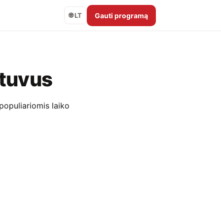
Gauti programą
🌐 LT
otuvus
 populiariomis laiko