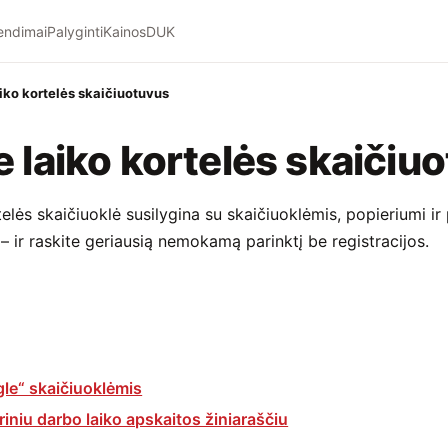
endimai
Palyginti
Kainos
DUK
aiko kortelės skaičiuotuvus
e laiko kortelės skaičiu
telės skaičiuoklė susilygina su skaičiuoklėmis, popieriumi ir
 ir raskite geriausią nemokamą parinktį be registracijos.
gle“ skaičiuoklėmis
riniu darbo laiko apskaitos žiniaraščiu