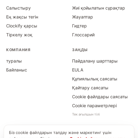
Салыстыру
Жиі қойылатын сұрақтар
Ең жақсы тегін
Жауаптар
Clockify қарсы
Гидтер
Тіркелу жоқ
Глоссарий
КОМПАНИЯ
ЗАҢДЫ
туралы
Пайдалану шарттары
Байланыс
EULA
Құпиялылық саясаты
Қайтару саясаты
Cookie файлдары саясаты
Cookie параметрлері
Тек ағылшын тілі
Біз cookie файлдарын талдау және маркетинг үшін
©
2026
Time Card Calculator · PayForSay s. r. o.