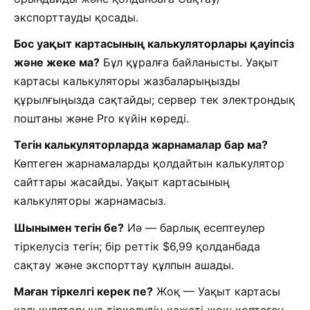
экспорттауды қосады.
Бос уақыт картасының калькуляторлары қауіпсіз
және жеке ма?
Бұл құралға байланысты. Уақыт
картасы калькуляторы жазбаларыңызды
құрылғыңызда сақтайды; сервер тек электрондық
поштаны және Pro күйін көреді.
Тегін калькуляторларда жарнамалар бар ма?
Көптеген жарнамаларды қолдайтын калькулятор
сайттары жасайды. Уақыт картасының
калькуляторы жарнамасыз.
Шынымен тегін бе?
Иә — барлық есептеулер
тіркелусіз тегін; бір реттік $6,99 қолданбада
сақтау және экспорттау құлпын ашады.
Маған тіркелгі керек пе?
Жоқ — Уақыт картасы
калькуляторына тіркелудің қажеті жоқ; көптеген