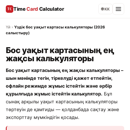
Time
Card
Calculator
TC
🌐 KK
Үй
›
Үздік бос уақыт картасы калькуляторы (2026
салыстыру)
Бос уақыт картасының ең
жақсы калькуляторы
Бос уақыт картасының ең жақсы калькуляторы –
шын мәнінде тегін, тіркелуді қажет етпейтін,
офлайн режимде жұмыс істейтін және әрбір
құрылғыда жұмыс істейтін калькулятор.
Бұл
сынақ арқылы уақыт картасының калькуляторы
төртеуін де қамтиды — қолданбада сақтау және
экспорттау мүмкіндігін қосады.