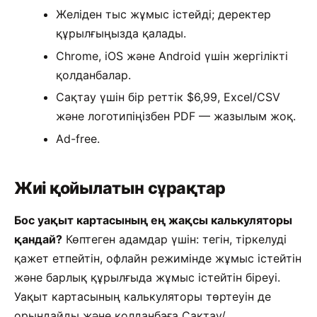
Желіден тыс жұмыс істейді; деректер
құрылғыңызда қалады.
Chrome, iOS және Android үшін жергілікті
қолданбалар.
Сақтау үшін бір реттік $6,99, Excel/CSV
және логотипіңізбен PDF — жазылым жоқ.
Ad-free.
Жиі қойылатын сұрақтар
Бос уақыт картасының ең жақсы калькуляторы
қандай?
Көптеген адамдар үшін: тегін, тіркелуді
қажет етпейтін, офлайн режимінде жұмыс істейтін
және барлық құрылғыда жұмыс істейтін біреуі.
Уақыт картасының калькуляторы төртеуін де
орындайды және қолданбаға Сақтау/