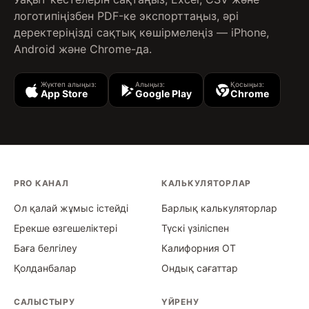
логотипіңізбен PDF-ке экспорттаңыз, әрі
деректеріңізді сақтық көшірмелеңіз — iPhone,
Android және Chrome-да.
Жүктеп алыңыз:
Алыңыз:
Қосыңыз:
App Store
Google Play
Chrome
PRO КАНАЛ
КАЛЬКУЛЯТОРЛАР
Ол қалай жұмыс істейді
Барлық калькуляторлар
Ерекше өзгешеліктері
Түскі үзіліспен
Баға белгілеу
Калифорния OT
Қолданбалар
Ондық сағаттар
САЛЫСТЫРУ
ҮЙРЕНУ