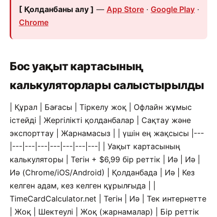
[ Қолданбаны алу ]
—
App Store
·
Google Play
·
Chrome
Бос уақыт картасының
калькуляторлары салыстырылды
| Құрал | Бағасы | Тіркелу жоқ | Офлайн жұмыс
істейді | Жергілікті қолданбалар | Сақтау және
экспорттау | Жарнамасыз | | үшін ең жақсысы |---
|---|---|---|---|---|---|---| | Уақыт картасының
калькуляторы | Тегін + $6,99 бір реттік | Иә | Иә |
Иә (Chrome/iOS/Android) | Қолданбада | Иә | Кез
келген адам, кез келген құрылғыда | |
TimeCardCalculator.net | Тегін | Иә | Тек интернетте
| Жоқ | Шектеулі | Жоқ (жарнамалар) | Бір реттік