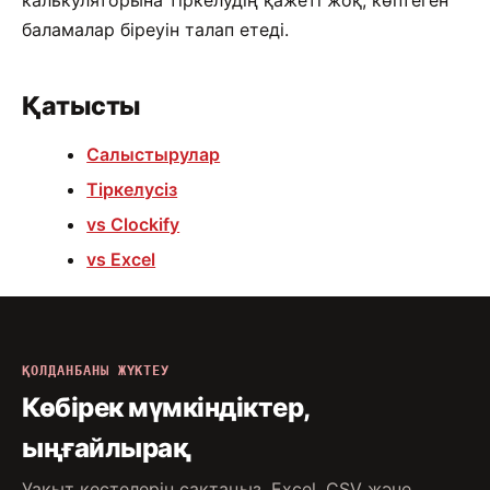
баламалар біреуін талап етеді.
Қатысты
Салыстырулар
Тіркелусіз
vs Clockify
vs Excel
ҚОЛДАНБАНЫ ЖҮКТЕУ
Көбірек мүмкіндіктер,
ыңғайлырақ
Уақыт кестелерін сақтаңыз, Excel, CSV және