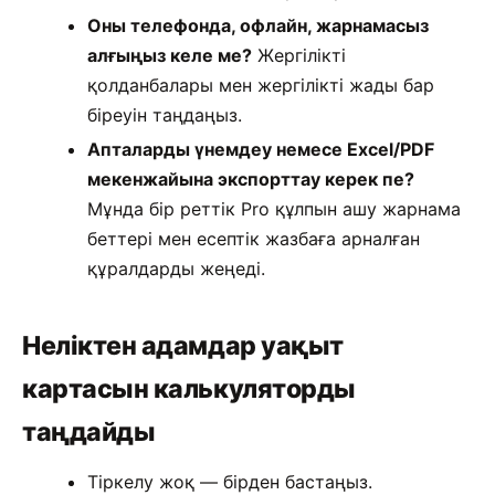
Оны телефонда, офлайн, жарнамасыз
алғыңыз келе ме?
Жергілікті
қолданбалары мен жергілікті жады бар
біреуін таңдаңыз.
Апталарды үнемдеу немесе Excel/PDF
мекенжайына экспорттау керек пе?
Мұнда бір реттік Pro құлпын ашу жарнама
беттері мен есептік жазбаға арналған
құралдарды жеңеді.
Неліктен адамдар уақыт
картасын калькуляторды
таңдайды
Тіркелу жоқ — бірден бастаңыз.