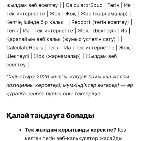
жылдам веб есептеу | | CalculatorSoup | Тегін | Иә |
Тек интернетте | Жоқ | Жоқ | Жоқ (жарнамалар) |
Көптің ішінде бір кальк | | Redcort (тегін есептеу) |
Тегін | Иә | Тек интернетте | Жоқ | Шектеулі | Иә |
Қарапайым веб кальк (жұмыс үстелін сату) | |
CalculateHours | Тегін | Иә | Тек интернетте | Жоқ |
Шектеулі | Жоқ (жарнамалар) | Жылдам веб
есептеу |
Салыстыру 2026 жылғы жағдай бойынша жалпы
позицияны көрсетеді; мүмкіндіктер өзгереді — әр
құралға сенбес бұрын оны тексеріңіз.
Қалай таңдауға болады
Тек жылдам қорытынды керек пе?
Кез
келген тегін веб-калькулятор жасайды.