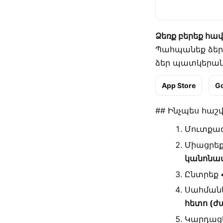
Ձեռք բերեք հավ
Պահպանեք ձեր 
ձեր պատկերանշ
App Store
Go
## Ինչպես հա
Մուտքագ
Միացրե
կանոնավ
Ընտրեք
Սահման
հետո (ժա
Կարդաց