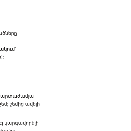
ածները
նակում
՝
):
լ արտաժամյա
; շեմից ավելի
էլ կարգավորելի
ժամյա