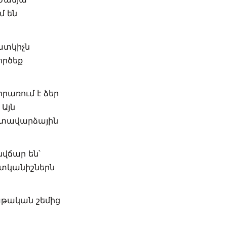
մ են
տկիչն
ործեք
իրառում է ձեր
 Այն
ատավարձային
նվճար են՝
ատկանիշներն
աթական շեմից