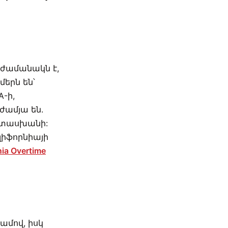
ժամանակն է,
մերն են՝
-ի,
ժամյա են.
ատասխանի:
լիֆորնիայի
nia Overtime
ամով, իսկ