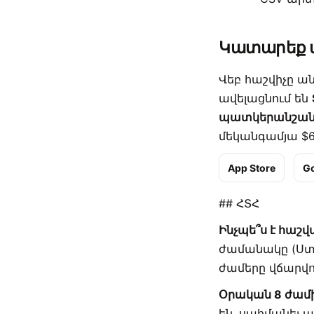
Կատարեք ա
Վեբ հաշվիչը ա
ավելացնում են
պատկերանշանը 
մեկանգամյա $6,
App Store
Go
## ՀՏՀ
Ինչպե՞ս է հա
ժամանակը (Ստ
ժամերը վճարվո
Օրական 8 ժամի
են. սահմանել