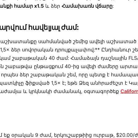
քի համար x1.5
և ձեր
Համախառն վճարը
:
մարվում հավելյալ ժամ:
 աշխատանքը սահմանված շեմից ավելի աշխատած 
 1,5× ձեր սովորական դրույքաչափով:** Ընդհանուր շե
կամ շաբաթական 40 ժամ: Համաձայն դաշնային FLSA
 շաբաթվա ընթացքում 40-ից ավելի ժամերը արտա
ը որպես ձեր շաբաթական շեմ, որը պետք է համապ
ատկիչը ֆիքսված 1,5× է; եթե Ձեզ անհրաժեշտ է Կա
աժամյա և կրկնակի ժամանակ, օգտագործեք
Califor
եք օրական 9 ժամ, երկուշաբթիից ուրբաթ, $20.00/ժ