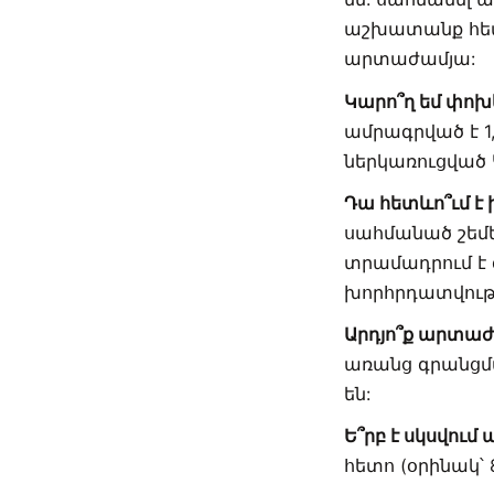
աշխատանք հետո
արտաժամյա:
Կարո՞ղ եմ փո
ամրագրված է 1
ներկառուցված 
Դա հետևո՞ւմ է
սահմանած շեմե
տրամադրում է
խորհրդատվությ
Արդյո՞ք արտաժ
առանց գրանցմա
են:
Ե՞րբ է սկսվո
հետո (օրինակ՝ 