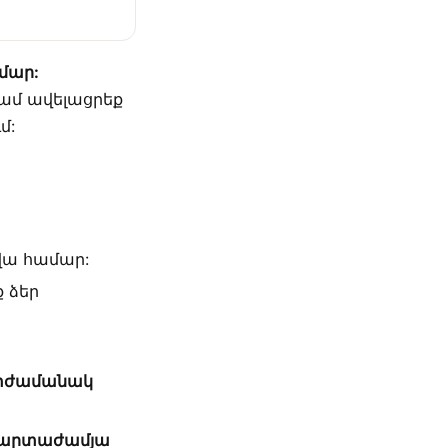
րմար:
ամ ավելացրեք
մ:
րվա համար:
 ձեր
տժամանակ
 արտաժամյա