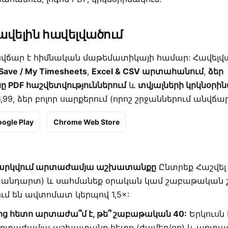
վելին հավելվածում
նվճար է հիմնական մաթեմատիկայի համար: Հավելվ
Save / My Timesheets
,
Excel & CSV արտահանում
,
ձեր
PDF հաշվետվություններում
և
տվյալների կրկնօրի
99, ձեր բոլոր սարքերում (որոշ շրջաններում անվճար
ogle Play
Chrome Web Store
շվարկվում արտաժամյա աշխատանքը
Ընտրեք Հաշվե
անդարտ) և սահմանեք օրական կամ շաբաթական շեմ
ւմ են ավտոմատ կերպով 1,5×:
ց հետո արտաժա՞մ է, թե՞ շաբաթական 40:
Երկուսն 
 արտաժամյա աշխատանք հետո (ժամեր/օր) և արտա