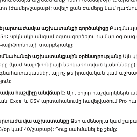
 (ժամեր/շաբաթ); ավելի քան ժամերը կամ դառնու
խել արտաժամյա աշխատանքի գործակիցը
Բազմապա
,5×: Կրկնակի անգամ օգտագործելու համար օգտագ
Կալիֆորնիայի տարբերակը:
 իմ նահանգի աշխատանքային օրենսդրությանը
Այն կ
րը (կամ Կալիֆորնիայի ներկառուցված կանոնները):
 գնահատականներ, այլ ոչ թե իրավական կամ աշխ
ուն:
ամյա հաշվիչը անվճար է:
Այո, բոլոր հաշվարկներն ա
ն: Excel և CSV արտահանումը հավելվածում Pro հ
ւմ արտաժամյա աշխատանքը
Ձեր ամենօրյա կամ շաբ
8/օր կամ 40/շաբաթ): Դուք սահմանել եք շեմը: