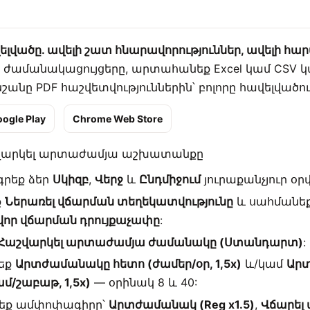
ելվածը. ավելի շատ հնարավորություններ, ավելի հա
ժամանակացույցերը, արտահանեք Excel կամ CSV կ
անը PDF հաշվետվություններին՝ բոլորը հավելվածու
ogle Play
Chrome Web Store
շվարկել արտաժամյա աշխատանքը
րեք ձեր
Սկիզբ
,
Վերջ
և
Ընդմիջում
յուրաքանչյուր օ
ք
Ներառել վճարման տեղեկատվությունը
և սահմանեք
որ վճարման դրույքաչափը
:
Հաշվարկել արտաժամյա ժամանակը (Ստանդարտ)
:
եք
Արտժամանակը հետո (ժամեր/օր, 1,5x)
և/կամ
Ար
մ/շաբաթ, 1,5x)
— օրինակ 8 և 40:
եք ամփոփագիրը՝
Արտժամանակ (Reg x1.5)
,
Վճարել