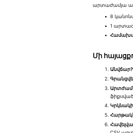
արտաժամյա աշ
8 կանոնա
1 արտաժ
Համախառ
Մի հայացք
Անվճար
Գրանցվե
Արտժամկ
ֆիքսված 
Կրկնակ
Հարթակն
Հավելված
CSV արտ