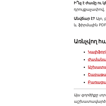
Ի՞նչ է ժամը ու կ
դրույքաչափով
Անվճար է?
Այո,
և ֆիրմային PDF
Առնչվող հա
Կալիֆոր
Ժամանակ
Աշխատա
Շաբաթա
Բառացա
Այս գործիքը տ
աշխատավարձայ