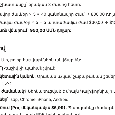
խատանքը՝ օրական 8 ժամից հետո:
վոր ժամ/օր × 5 = 40 կանոնավոր ժամ → 800,00 դոլ
ամյա ժամ/օր × 5 = 5 արտաժամյա ժամ $30,00 → $15
ն վճարում` 950,00 ԱՄՆ դոլար:
ով
?
Այո, բոլոր հաշվարկներն անվճար են:
՞լ
Հաշիվ չի պահանջվում:
ետային կանոն.
Օրական և/կամ շաբաթական շեմեր,
1,5×:
ի ժամանակ?
Ներկառուցված է միայն Կալիֆորնիայի
եր՝
Վեբ, Chrome, iPhone, Android:
ում (Pro, մեկանգամյա $6,99):
Պահպանեք ժամաթերթ
ահանում, լոգոն PDF, կրկնօրինակում: