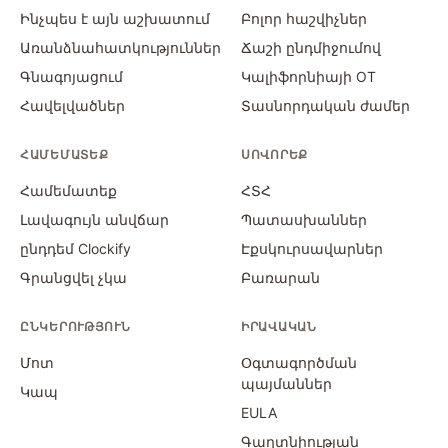
Ինչպես է այն աշխատում
Բոլոր հաշվիչներ
Առանձնահատկություններ
Ճաշի ընդմիջումով
Գնագոյացում
Կալիֆորնիայի OT
Հավելվածներ
Տասնորդական ժամեր
ՀԱՄԵՄԱՏԵՔ
ՍՈՎՈՐԵՔ
Համեմատեք
ՀՏՀ
Լավագույն անվճար
Պատասխաններ
ընդդեմ Clockify
Էքսկուրսավարներ
Գրանցվել չկա
Բառարան
ԸՆԿԵՐՈՒԹՅՈՒՆ
ԻՐԱՎԱԿԱՆ
Մոտ
Օգտագործման
պայմաններ
Կապ
EULA
Գաղտնիության