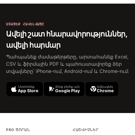
ՍՏԱՑԵՔ ՀԱՎԵԼՎԱԾԸ
Ավելի շատ հնարավորություններ,
ավելի հարմար
Պահպանեք ժամաթերթերը, արտահանեք Excel,
CSV և ֆիրմային PDF և պահուստավորեք ձեր
տվյալները՝ iPhone-ում, Android-ում և Chrome-ում:
Ներբեռնեք
Ձեռք բերեք այն
Ավելացնել
App Store
Google Play
Chrome
PRO ԾՈՐԱՆ
ՀԱՇՎԻՉՆԵՐ