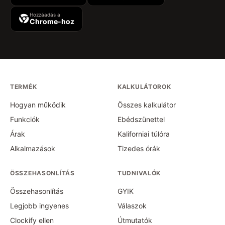
Hozzáadás a
Chrome-hoz
TERMÉK
KALKULÁTOROK
Hogyan működik
Összes kalkulátor
Funkciók
Ebédszünettel
Árak
Kaliforniai túlóra
Alkalmazások
Tizedes órák
ÖSSZEHASONLÍTÁS
TUDNIVALÓK
Összehasonlítás
GYIK
Legjobb ingyenes
Válaszok
Clockify ellen
Útmutatók