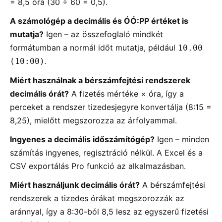
= 8,5 óra (30 ÷ 60 = 0,5).
A számológép a decimális és ÓÓ:PP értéket is
mutatja?
Igen – az összefoglaló mindkét
formátumban a normál időt mutatja, például
10.00
.
(10:00)
Miért használnak a bérszámfejtési rendszerek
decimális órát?
A fizetés mértéke × óra, így a
perceket a rendszer tizedesjegyre konvertálja (8:15 =
8,25), mielőtt megszorozza az árfolyammal.
Ingyenes a decimális időszámítógép?
Igen – minden
számítás ingyenes, regisztráció nélkül. A Excel és a
CSV exportálás Pro funkció az alkalmazásban.
Miért használjunk decimális órát?
A bérszámfejtési
rendszerek a tizedes órákat megszorozzák az
aránnyal, így a 8:30-ból 8,5 lesz az egyszerű fizetési