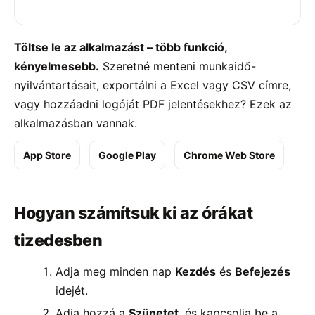
Töltse le az alkalmazást – több funkció,
kényelmesebb.
Szeretné menteni munkaidő-
nyilvántartásait, exportálni a Excel vagy CSV címre,
vagy hozzáadni logóját PDF jelentésekhez? Ezek az
alkalmazásban vannak.
App Store
Google Play
Chrome Web Store
Hogyan számítsuk ki az órákat
tizedesben
Adja meg minden nap
Kezdés
és
Befejezés
idejét.
Adja hozzá a
Szünetet
, és kapcsolja be a