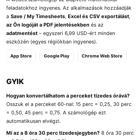
feladatokhoz ingyenes. Az alkalmazások hozzáadják
a
Save / My Timesheets
,
Excel és CSV exportálást
,
az Ön logóját a PDF jelentésekben
és az
adatmentést
– egyszeri 6,99 USD-ért minden
eszközén (egyes régiókban ingyenes).
App Store
Google Play
Chrome Web Store
GYIK
Hogyan konvertálhatom a perceket tizedes órává?
Osszuk el a perceket 60-nal: 15 perc = 0,25, 30 perc
= 0,50, 45 perc = 0,75. A számológép ezt
automatikusan elvégzi.
Mi az a 8 óra 30 perc tizedesjegyben?
8 óra 30 perc