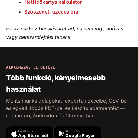
Heti időkártya kalkulátor
Szószedet: tizedes óra
Ez az eszköz becsléseket ad, és nem jogi, adózási
vagy bérszámfejtési tanács.
ALKALMAZÁS LETÖLTÉSE
Több funkció, kényelmesebb
használat
Ments munkaidőlapokat, exportálj Excelbe, CSV-be
és egyedi logós PDF-be, és készíts adatmentést —
iPhone-on, Androidon és Chrome-ban.
Letöltés az
Elérhető a
App Store-ból
Google Playen