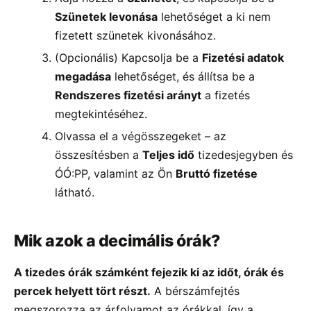
Szünetek levonása
lehetőséget a ki nem
fizetett szünetek kivonásához.
(Opcionális) Kapcsolja be a
Fizetési adatok
megadása
lehetőséget, és állítsa be a
Rendszeres fizetési arányt
a fizetés
megtekintéséhez.
Olvassa el a végösszegeket – az
összesítésben a
Teljes idő
tizedesjegyben és
ÓÓ:PP, valamint az Ön
Bruttó fizetése
látható.
Mik azok a decimális órák?
A tizedes órák számként fejezik ki az időt, órák és
percek helyett tört részt.
A bérszámfejtés
megszorozza az árfolyamot az órákkal, így a