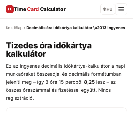
Time
Card
Calculator
TC
🌐 HU
Kezdőlap
›
Decimális óra időkártya kalkulátor \u2013 Ingyenes
Tizedes óra időkártya
kalkulátor
Ez az ingyenes decimális időkártya-kalkulátor a napi
munkaórákat összeadja, és decimális formátumban
jeleníti meg – így 8 óra 15 percből
8,25
lesz – az
összes óraszámmal és fizetéssel együtt. Nincs
regisztráció.