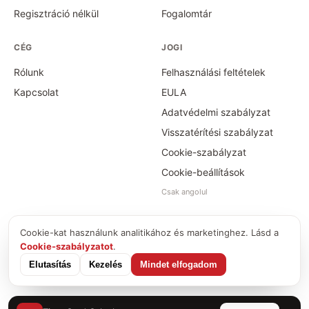
Regisztráció nélkül
Fogalomtár
CÉG
JOGI
Rólunk
Felhasználási feltételek
Kapcsolat
EULA
Adatvédelmi szabályzat
Visszatérítési szabályzat
Cookie-szabályzat
Cookie-beállítások
Csak angolul
Cookie-kat használunk analitikához és marketinghez. Lásd a
©
2026
Time Card Calculator · PayForSay s. r. o.
Cookie-szabályzatot
.
info@timecardcalculator.app
Elutasítás
Kezelés
Mindet elfogadom