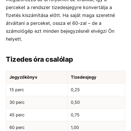
perceket a rendszer tizedesjegyre konvertálja a
fizetés kiszámítása előtt. Ha saját maga szeretné
átváltani a perceket, ossza el 60-zal – de a
számológép ezt minden bejegyzésnél elvégzi Ön
helyett.
Tizedes óra csalólap
Jegyzőkönyv
Tizedesjegy
15 perc
0,25
30 perc
0,50
45 perc
0,75
60 perc
1,00