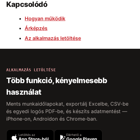
Kapcsolódó
Hogyan működik
Árképzés
Az alkalmazás letöltése
ALKALMAZÁS LETÖLTÉSE
Több funkció, kényelmesebb
használat
Ments munkaidőlapokat, exportálj Excelbe, CSV-be
és egyedi logós PDF-be, és készíts adatmentést —
iPhone-on, Androidon és Chrome-ban.
Letöltés az
Elérhető a
App Store-ból
Google Playen