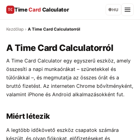
Time
Card
Calculator
TC
🌐 HU
Kezdőlap
›
A Time Card Calculatorról
A Time Card Calculatorról
A Time Card Calculator egy egyszerű eszköz, amely
összesíti a napi munkaórákat – szünetekkel és
túlórákkal –, és megmutatja az összes órát és a
bruttó fizetést. Az interneten Chrome bővítményként,
valamint iPhone és Android alkalmazásokként fut.
Miért létezik
A legtöbb időkövető eszköz csapatok számára
készült, és olyan fiókokat, előfizetéseket és