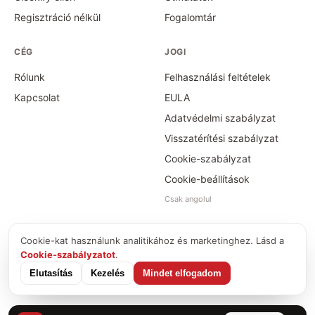
Regisztráció nélkül
Fogalomtár
CÉG
JOGI
Rólunk
Felhasználási feltételek
Kapcsolat
EULA
Adatvédelmi szabályzat
Visszatérítési szabályzat
Cookie-szabályzat
Cookie-beállítások
Csak angolul
Cookie-kat használunk analitikához és marketinghez. Lásd a
©
2026
Time Card Calculator · PayForSay s. r. o.
Cookie-szabályzatot
.
info@timecardcalculator.app
Elutasítás
Kezelés
Mindet elfogadom