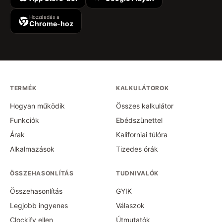
Hozzáadás a
Chrome-hoz
TERMÉK
KALKULÁTOROK
Hogyan működik
Összes kalkulátor
Funkciók
Ebédszünettel
Árak
Kaliforniai túlóra
Alkalmazások
Tizedes órák
ÖSSZEHASONLÍTÁS
TUDNIVALÓK
Összehasonlítás
GYIK
Legjobb ingyenes
Válaszok
Clockify ellen
Útmutatók