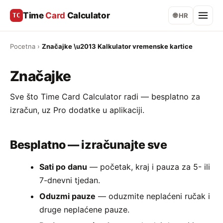
Time
Card
Calculator
TC
🌐 HR
Pocetna
›
Značajke \u2013 Kalkulator vremenske kartice
Značajke
Sve što Time Card Calculator radi — besplatno za
izračun, uz Pro dodatke u aplikaciji.
Besplatno — izračunajte sve
Sati po danu
— početak, kraj i pauza za 5- ili
7-dnevni tjedan.
Oduzmi pauze
— oduzmite neplaćeni ručak i
druge neplaćene pauze.