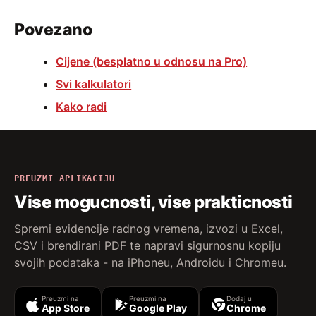
Povezano
Cijene (besplatno u odnosu na Pro)
Svi kalkulatori
Kako radi
PREUZMI APLIKACIJU
Vise mogucnosti, vise prakticnosti
Spremi evidencije radnog vremena, izvozi u Excel,
CSV i brendirani PDF te napravi sigurnosnu kopiju
svojih podataka - na iPhoneu, Androidu i Chromeu.
Preuzmi na
Preuzmi na
Dodaj u
App Store
Google Play
Chrome