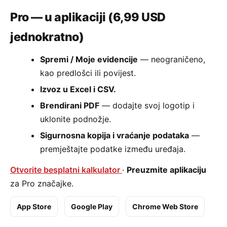
Pro — u aplikaciji (6,99 USD
jednokratno)
Spremi / Moje evidencije
— neograničeno,
kao predlošci ili povijest.
Izvoz u Excel i CSV.
Brendirani PDF
— dodajte svoj logotip i
uklonite podnožje.
Sigurnosna kopija i vraćanje podataka
—
premještajte podatke između uređaja.
Otvorite besplatni kalkulator
·
Preuzmite aplikaciju
za Pro značajke.
App Store
Google Play
Chrome Web Store