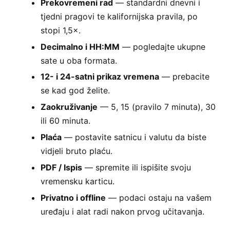
Prekovremeni rad
— standardni dnevni i
tjedni pragovi te kalifornijska pravila, po
stopi 1,5×.
Decimalno i HH:MM
— pogledajte ukupne
sate u oba formata.
12- i 24-satni prikaz vremena
— prebacite
se kad god želite.
Zaokruživanje
— 5, 15 (pravilo 7 minuta), 30
ili 60 minuta.
Plaća
— postavite satnicu i valutu da biste
vidjeli bruto plaću.
PDF / Ispis
— spremite ili ispišite svoju
vremensku karticu.
Privatno i offline
— podaci ostaju na vašem
uređaju i alat radi nakon prvog učitavanja.