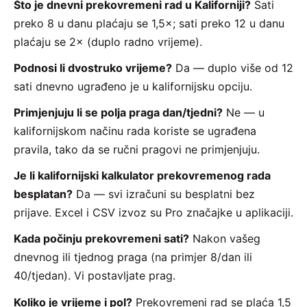
Što je dnevni prekovremeni rad u Kaliforniji?
Sati
preko 8 u danu plaćaju se 1,5×; sati preko 12 u danu
plaćaju se 2× (duplo radno vrijeme).
Podnosi li dvostruko vrijeme?
Da — duplo više od 12
sati dnevno ugrađeno je u kalifornijsku opciju.
Primjenjuju li se polja praga dan/tjedni?
Ne — u
kalifornijskom načinu rada koriste se ugrađena
pravila, tako da se ručni pragovi ne primjenjuju.
Je li kalifornijski kalkulator prekovremenog rada
besplatan?
Da — svi izračuni su besplatni bez
prijave. Excel i CSV izvoz su Pro značajke u aplikaciji.
Kada počinju prekovremeni sati?
Nakon vašeg
dnevnog ili tjednog praga (na primjer 8/dan ili
40/tjedan). Vi postavljate prag.
Koliko je vrijeme i pol?
Prekovremeni rad se plaća 1,5