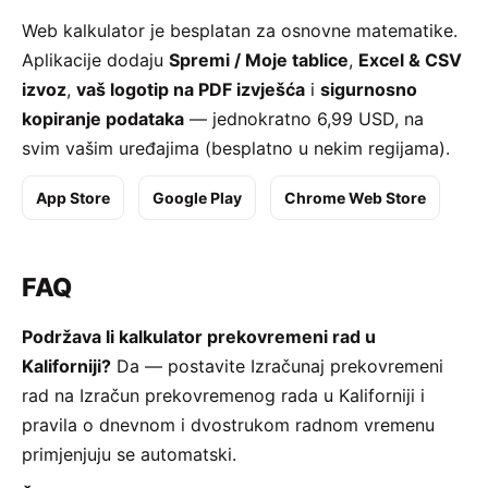
Web kalkulator je besplatan za osnovne matematike.
Aplikacije dodaju
Spremi / Moje tablice
,
Excel & CSV
izvoz
,
vaš logotip na PDF izvješća
i
sigurnosno
kopiranje podataka
— jednokratno 6,99 USD, na
svim vašim uređajima (besplatno u nekim regijama).
App Store
Google Play
Chrome Web Store
FAQ
Podržava li kalkulator prekovremeni rad u
Kaliforniji?
Da — postavite Izračunaj prekovremeni
rad na Izračun prekovremenog rada u Kaliforniji i
pravila o dnevnom i dvostrukom radnom vremenu
primjenjuju se automatski.