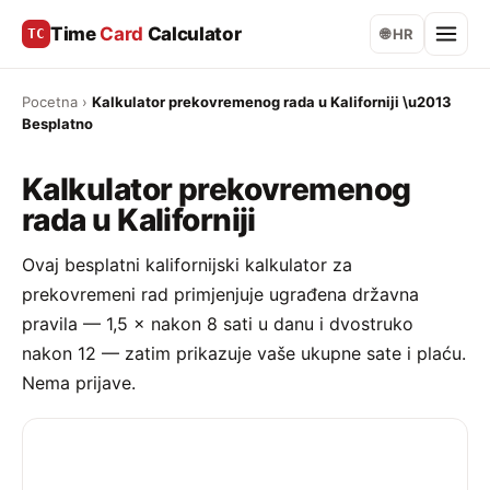
Time
Card
Calculator
TC
🌐 HR
Pocetna
›
Kalkulator prekovremenog rada u Kaliforniji \u2013
Besplatno
Kalkulator prekovremenog
rada u Kaliforniji
Ovaj besplatni kalifornijski kalkulator za
prekovremeni rad primjenjuje ugrađena državna
pravila — 1,5 × nakon 8 sati u danu i dvostruko
nakon 12 — zatim prikazuje vaše ukupne sate i plaću.
Nema prijave.