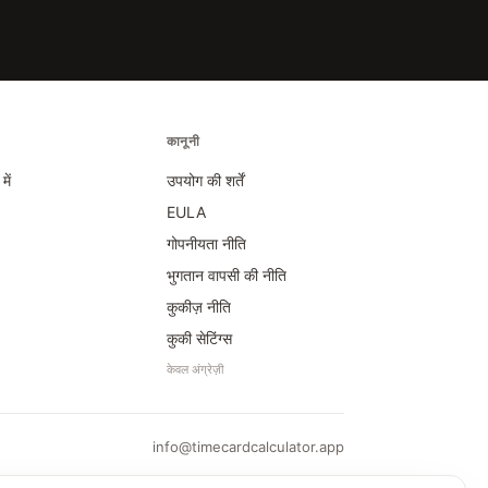
कानूनी
में
उपयोग की शर्तें
EULA
गोपनीयता नीति
भुगतान वापसी की नीति
कुकीज़ नीति
कुकी सेटिंग्स
केवल अंग्रेज़ी
info@timecardcalculator.app