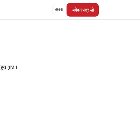
अबेदन पत्र लो
🌐 HI
बहुत कुछ।