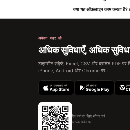
क्या यह ऑफ़लाइन काम करता है?
ह
अबेदन पत्र लो
अधिक सुविधाएँ, अधिक सुव
टाइमशीट सहेजें, Excel, CSV और ब्रांडेड PDF पर निर
iPhone, Android और Chrome पर।
पर डाउनलोड करें
इसे लगाओ
इसमें
App Store
Google Play
C
ऐप पाने के लिए स्कैन करें
आपके फ़ोन पर