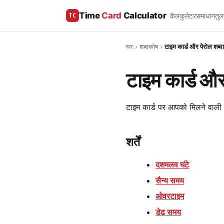
Time
Card
Calculator
कैलकुलेटर
समाधान
तुल
TC
घर
›
शब्दकोष
›
टाइम कार्ड और पेरोल शब्द
टाइम कार्ड और
टाइम कार्ड पर आपको मिलने वाली 
शर्तें
दशमलव घंटे
सैन्य समय
ओवरटाइम
डेढ़ समय