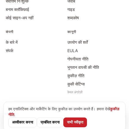
सर्वोत्तम निःशुल्क
जवाब
बनाम क्लॉकिफ़ाई
गाइड
कोई साइन-अप नहीं
शब्दकोष
कंपनी
कानूनी
के बारे में
उपयोग की शर्तें
संपर्क
EULA
गोपनीयता नीति
भुगतान वापसी की नीति
कुकीज़ नीति
कुकी सेटिंग्स
केवल अंग्रेज़ी
हम एनालिटिक्स और मार्केटिंग के लिए कुकीज़ का उपयोग करते हैं। हमारा देखें
कुकीज़
©
2026
Time Card Calculator · PayForSay s. r. o.
नीति
.
info@timecardcalculator.app
अस्वीकार करना
प्रबंधित करना
सभी स्वीकृत