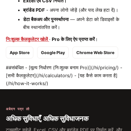
Excel एवं CSV निर्यात।
ब्रांडेड PDF
- अपना लोगो जोड़ें (और पाद लेख हटा दें)।
डेटा बैकअप और पुनर्स्थापना
— अपने डेटा को डिवाइसों के
बीच स्थानांतरित करें।
निःशुल्क कैलकुलेटर खोलें
·
Pro के लिए ऐप प्राप्त करें
।
App Store
Google Play
Chrome Web Store
##संबंधित - [मूल्य निर्धारण (निःशुल्क बनाम Pro)](/hi/pricing/) -
[सभी कैलकुलेटर](/hi/calculators/) - [यह कैसे काम करता है]
(/hi/how-it-works/)
अबेदन पत्र लो
अधिक सुविधाएँ, अधिक सुविधाजनक
टाइमशीट सहेजें, Excel, CSV और ब्रांडेड PDF पर निर्यात करें, और