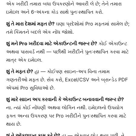
એક ખરીદી તમારા બધા ઉપકરણોને આવરી લે છે; તેને તમારા
ઇમેઇલ અને 6-અંકના કોડ સાથે પુનઃસ્થાપિત કરો.
શું તે મારા દેશમાં મફત છે?
ઘણા પ્રદેશોમાં Pro મફતમાં સામેલ છે;
તમે કિંમતને બદલે એક નોંધ જોશો.
શું મને Pro ખરીદવા માટે એકાઉન્ટની જરૂર છે?
કોઈ એકાઉન્ટ
અથવા પાસવર્ડ નથી — પછીથી ખરીદીને પુનઃસ્થાપિત કરવા માટે
માત્ર એક ઇમેઇલ.
શું તે મફત છે?
હા — કોઈપણ સાઇન-અપ વિના તમામ
ગણતરીઓ મફત છે. સેવ કરો, Excel/CSV અને બ્રાન્ડેડ PDF
એપમાં Pro સુવિધાઓ છે.
શું મારે સાઇન અપ કરવાની કે એકાઉન્ટ બનાવવાની જરૂર છે?
ના. ત્યાં કોઈ નોંધણી અથવા લોગિન નથી. ઇમેઇલનો ઉપયોગ
ફક્ત અન્ય ઉપકરણ પર Pro ખરીદીને પુનઃસ્થાપિત કરવા માટે
થાય છે.
શું તે ઑફલાઇન કામ કરે છે?
હા — એકવાર લોડ થયા પછી, તે