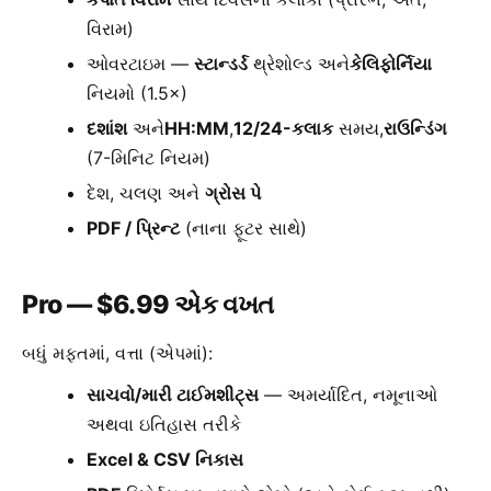
વિરામ)
ઓવરટાઇમ —
સ્ટાન્ડર્ડ
થ્રેશોલ્ડ અને
કેલિફોર્નિયા
નિયમો (1.5×)
દશાંશ
અને
HH:MM
,
12/24-કલાક
સમય,
રાઉન્ડિંગ
(7-મિનિટ નિયમ)
દેશ, ચલણ અને
ગ્રોસ પે
PDF / પ્રિન્ટ
(નાના ફૂટર સાથે)
Pro — $6.99 એક વખત
બધું મફતમાં, વત્તા (એપમાં):
સાચવો/મારી ટાઈમશીટ્સ
— અમર્યાદિત, નમૂનાઓ
અથવા ઇતિહાસ તરીકે
Excel & CSV નિકાસ