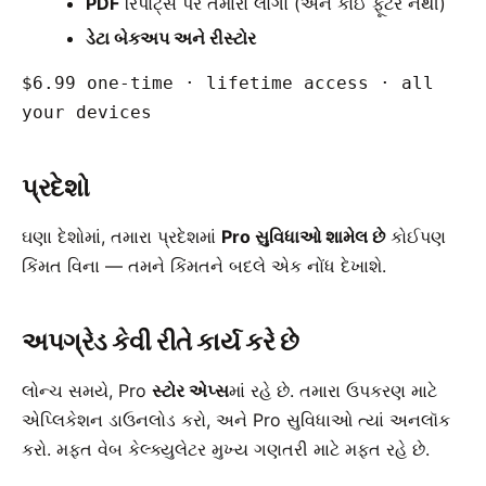
PDF
રિપોર્ટ્સ પર તમારો લોગો (અને કોઈ ફૂટર નથી)
ડેટા બેકઅપ અને રીસ્ટોર
$6.99 one-time · lifetime access · all
your devices
પ્રદેશો
ઘણા દેશોમાં, તમારા પ્રદેશમાં
Pro સુવિધાઓ શામેલ છે
કોઈપણ
કિંમત વિના — તમને કિંમતને બદલે એક નોંધ દેખાશે.
અપગ્રેડ કેવી રીતે કાર્ય કરે છે
લોન્ચ સમયે, Pro
સ્ટોર એપ્સ
માં રહે છે. તમારા ઉપકરણ માટે
એપ્લિકેશન ડાઉનલોડ કરો, અને Pro સુવિધાઓ ત્યાં અનલૉક
કરો. મફત વેબ કેલ્ક્યુલેટર મુખ્ય ગણતરી માટે મફત રહે છે.