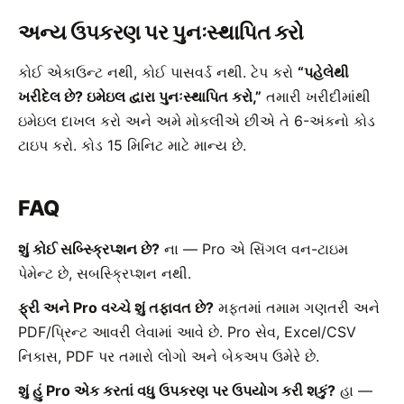
અન્ય ઉપકરણ પર પુનઃસ્થાપિત કરો
કોઈ એકાઉન્ટ નથી, કોઈ પાસવર્ડ નથી. ટેપ કરો
“પહેલેથી
ખરીદેલ છે? ઇમેઇલ દ્વારા પુનઃસ્થાપિત કરો,”
તમારી ખરીદીમાંથી
ઇમેઇલ દાખલ કરો અને અમે મોકલીએ છીએ તે 6-અંકનો કોડ
ટાઇપ કરો. કોડ 15 મિનિટ માટે માન્ય છે.
FAQ
શું કોઈ સબ્સ્ક્રિપ્શન છે?
ના — Pro એ સિંગલ વન-ટાઇમ
પેમેન્ટ છે, સબસ્ક્રિપ્શન નથી.
ફ્રી અને Pro વચ્ચે શું તફાવત છે?
મફતમાં તમામ ગણતરી અને
PDF/પ્રિન્ટ આવરી લેવામાં આવે છે. Pro સેવ, Excel/CSV
નિકાસ, PDF પર તમારો લોગો અને બેકઅપ ઉમેરે છે.
શું હું Pro એક કરતાં વધુ ઉપકરણ પર ઉપયોગ કરી શકું?
હા —