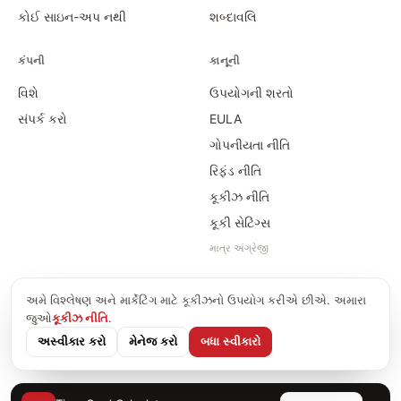
કોઈ સાઇન-અપ નથી
શબ્દાવલિ
કંપની
કાનૂની
વિશે
ઉપયોગની શરતો
સંપર્ક કરો
EULA
ગોપનીયતા નીતિ
રિફંડ નીતિ
કૂકીઝ નીતિ
કૂકી સેટિંગ્સ
માત્ર અંગ્રેજી
અમે વિશ્લેષણ અને માર્કેટિંગ માટે કૂકીઝનો ઉપયોગ કરીએ છીએ. અમારા
©
2026
Time Card Calculator · PayForSay s. r. o.
જુઓ
કૂકીઝ નીતિ
.
info@timecardcalculator.app
અસ્વીકાર કરો
મેનેજ કરો
બધા સ્વીકારો