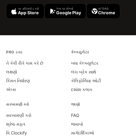
પર ડાઉનલોડ કરો
તેના પર મેળવો
માં ઉમેરો
App Store
Google Play
Chrome
PRO ડક્ટ
કેલ્ક્યુલેટર
તે કેવી રીતે કામ કરે છે
બધા કેલ્ક્યુલેટર
લક્ષણો
લંચ બ્રેક સાથે
કિંમત નિર્ધારણ
કેલિફોર્નિયા ઓટી
એપ્સ
દશાંશ કલાક
સરખામણી કરો
જાણો
સરખામણી કરો
FAQ
શ્રેષ્ઠ મફત
જવાબો
વિ Clockify
માર્ગદર્શિકાઓ