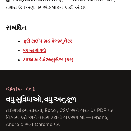
તમારા ઉપકરણ પર ઑફલાઇન કાર્ય કરે છે.
સંબંધિત
ફ્રી ટાઈમ કાર્ડ કેલ્ક્યુલેટર
એપ્સ મેળવો
ટાઇમ કાર્ડ કેલ્ક્યુલેટર (ઘર)
એપ્લિકેશન મેળવો
વધુ સુવિધાઓ, વધુ અનુકૂળ
ટાઈમશીટ્સ સાચવો, Excel, CSV અને બ્રાન્ડેડ PDF પર
નિકાસ કરો અને તમારા ડેટાનો બેકઅપ લો — iPhone,
Android અને Chrome પર.