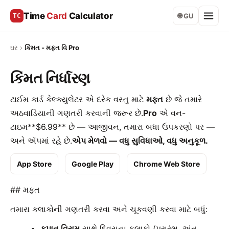
Time
Card
Calculator
TC
🌐 GU
ઘર
›
કિંમત - મફત વિ Pro
કિંમત નિર્ધારણ
ટાઈમ કાર્ડ કેલ્ક્યુલેટર એ દરેક વસ્તુ માટે
મફત
છે જે તમારે
અઠવાડિયાની ગણતરી કરવાની જરૂર છે.
Pro
એ વન-
ટાઇમ**$6.99** છે — આજીવન, તમારા બધા ઉપકરણો પર —
અને ઍપમાં રહે છે.
એપ મેળવો — વધુ સુવિધાઓ, વધુ અનુકૂળ.
App Store
Google Play
Chrome Web Store
## મફત
તમારા કલાકોની ગણતરી કરવા અને ચૂકવણી કરવા માટે બધું:
કપાત વિરામ
સાથે દિવસના કલાકો (પ્રારંભ, અંત,