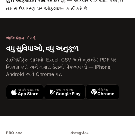
શું તે ઑફલાઇન કામ કરે છે?
હા — એકવાર લોડ થયા પછી, તે
તમારા ઉપકરણ પર ઑફલાઇન કાર્ય કરે છે.
એપ્લિકેશન મેળવો
વધુ સુવિધાઓ, વધુ અનુકૂળ
ટાઈમશીટ્સ સાચવો, Excel, CSV અને બ્રાન્ડેડ PDF પર
નિકાસ કરો અને તમારા ડેટાનો બેકઅપ લો — iPhone,
Android અને Chrome પર.
પર ડાઉનલોડ કરો
તેના પર મેળવો
માં ઉમેરો
App Store
Google Play
Chrome
PRO ડક્ટ
કેલ્ક્યુલેટર