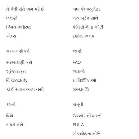
તે કેવી રીતે કામ કરે છે
બધા કેલ્ક્યુલેટર
લક્ષણો
લંચ બ્રેક સાથે
કિંમત નિર્ધારણ
કેલિફોર્નિયા ઓટી
એપ્સ
દશાંશ કલાક
સરખામણી કરો
જાણો
સરખામણી કરો
FAQ
શ્રેષ્ઠ મફત
જવાબો
વિ Clockify
માર્ગદર્શિકાઓ
કોઈ સાઇન-અપ નથી
શબ્દાવલિ
કંપની
કાનૂની
વિશે
ઉપયોગની શરતો
સંપર્ક કરો
EULA
ગોપનીયતા નીતિ