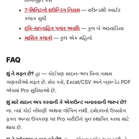
વિભાજીત કરો
7-મિનિટનો રાઉન્ડિંગ નિયમ
— રાઉન્ડથી ક્વાર્ટર
કલાક સુધી
દ્વિ-સાપ્તાહિક પગાર અવધિ
— કુલ બે અઠવાડિયા
માસિક કલાકો
— કુલ એક મહિનો
FAQ
શું તે મફત છે?
હા — કોઈપણ સાઇન-અપ વિના તમામ
ગણતરીઓ મફત છે. સેવ કરો, Excel/CSV અને બ્રાન્ડેડ PDF
એપમાં Pro સુવિધાઓ છે.
શું મારે સાઇન અપ કરવાની કે એકાઉન્ટ બનાવવાની જરૂર છે?
ના. ત્યાં કોઈ નોંધણી અથવા લોગિન નથી. ઇમેઇલનો ઉપયોગ
ફક્ત અન્ય ઉપકરણ પર Pro ખરીદીને પુનઃસ્થાપિત કરવા માટે
થાય છે.