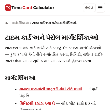
Time
Card
Calculator
TC
🌐 GU
ઘર
›
માર્ગદર્શિકાઓ
›
ટાઇમ કાર્ડ અને પેરોલ માર્ગદર્શિકાઓ
ટાઇમ કાર્ડ અને પેરોલ માર્ગદર્શિકાઓ
સામાન્ય સમય કાર્ડ કાર્યો માટે પગલું-દર-પગલા માર્ગદર્શિકાઓ
— કુલ કલાકો કેવી રીતે રૂપાંતરિત કરવા, મિનિટો, રાઉન્ડ ટાઈમ
અને લાંબા સમય સુધી પગાર સમયગાળાને હેન્ડલ કરવા.
માર્ગદર્શિકાઓ
કામના કલાકોની ગણતરી કેવી રીતે કરવી
— સંપૂર્ણ
પદ્ધતિ
મિનિટથી દશાંશ કલાકો
— ચીટ શીટ સાથે 60 વડે