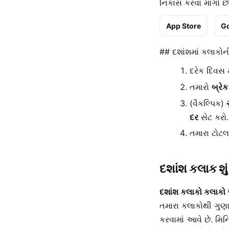
નિકાસ કરવા માંગો છો
App Store
Go
## દશાંશમાં કલાકોન
દરેક દિવસ 
તમારો
બ્રેક
(વૈકલ્પિક)
દર
સેટ કરો.
તમારા ટોટલ
દશાંશ કલાક શું
દશાંશ કલાકો કલાકો અન
તમારા કલાકોથી ગુણાક
કરવામાં આવે છે. મિનિ