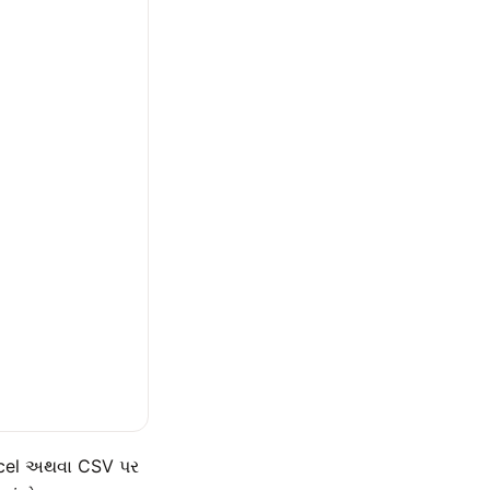
Excel અથવા CSV પર