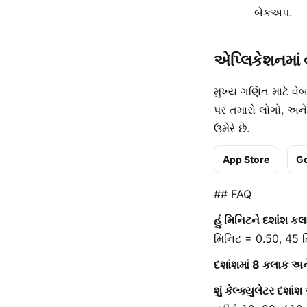
બેકઅપ.
એપ્લિકેશનમાં 
મુખ્ય ગણિત માટે વે
પર તમારો લોગો, અને
ઉમેરે છે.
App Store
Go
## FAQ
હું મિનિટને દશાંશ કલા
મિનિટ = 0.50, 45 મ
દશાંશમાં 8 કલાક અને
શું કેલ્ક્યુલેટર દશા