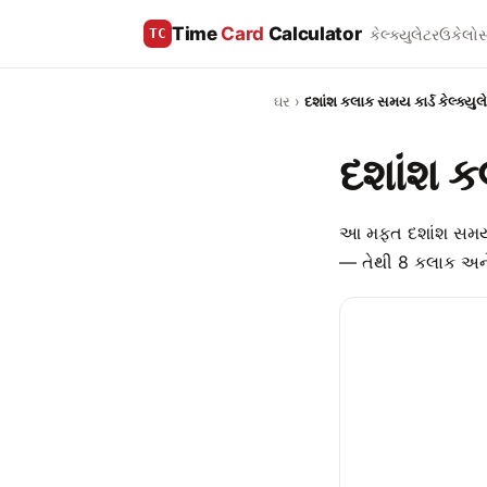
Time
Card
Calculator
કેલ્ક્યુલેટર
ઉકેલો
સ
TC
ઘર
›
દશાંશ કલાક સમય કાર્ડ કેલ્ક્યુલ
દશાંશ કલ
આ મફત દશાંશ સમય કાર
— તેથી 8 કલાક અન