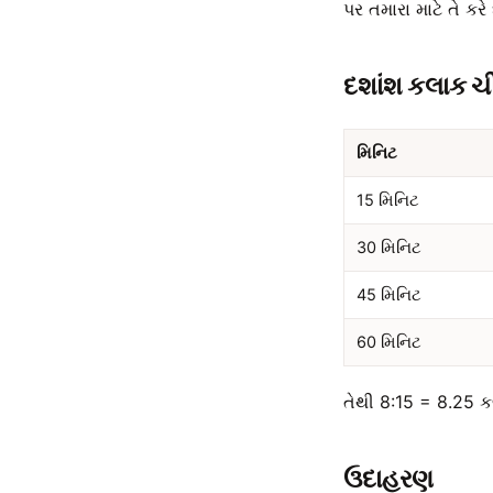
પર તમારા માટે તે કરે 
દશાંશ કલાક ચ
મિનિટ
15 મિનિટ
30 મિનિટ
45 મિનિટ
60 મિનિટ
તેથી 8:15 = 8.25 
ઉદાહરણ