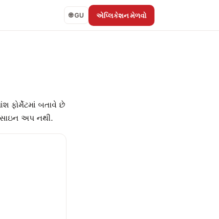
એપ્લિકેશન મેળવો
🌐 GU
 ફોર્મેટમાં બતાવે છે
ઈ સાઇન અપ નથી.