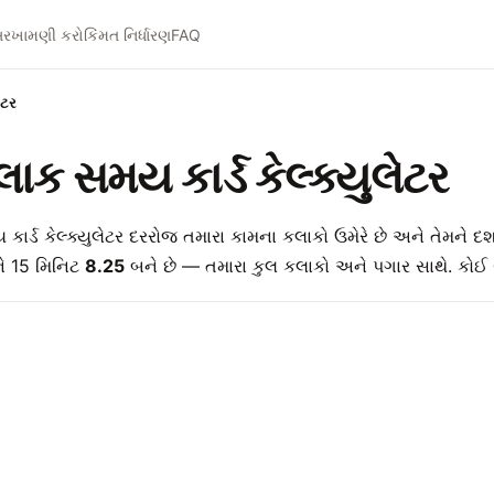
રખામણી કરો
કિંમત નિર્ધારણ
FAQ
ેટર
ાક સમય કાર્ડ કેલ્ક્યુલેટર
્ડ કેલ્ક્યુલેટર દરરોજ તમારા કામના કલાકો ઉમેરે છે અને તેમને દશાંશ
ે 15 મિનિટ
8.25
બને છે — તમારા કુલ કલાકો અને પગાર સાથે. કો