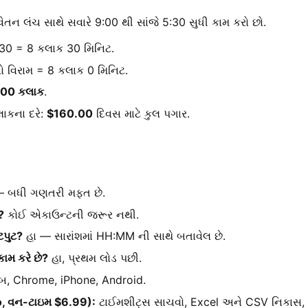
તન લંચ સાથે સવારે 9:00 થી સાંજે 5:30 સુધી કામ કરો છો.
:30 = 8 કલાક 30 મિનિટ.
ો વિરામ = 8 કલાક 0 મિનિટ.
.00 કલાક
.
ાકના દરે:
$160.00
દિવસ માટે કુલ પગાર.
 બધી ગણતરી મફત છે.
?
કોઈ એકાઉન્ટની જરૂર નથી.
પુટ?
હા — સારાંશમાં HH:MM ની સાથે બતાવેલ છે.
મ કરે છે?
હા, પ્રથમ લોડ પછી.
બ, Chrome, iPhone, Android.
o, વન-ટાઇમ $6.99):
ટાઈમશીટ્સ સાચવો, Excel અને CSV નિકાસ, 