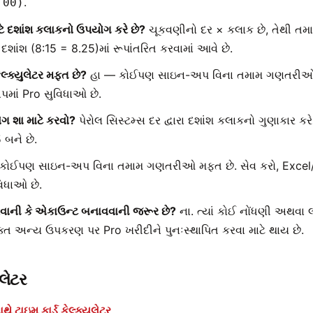
.
:00)
ાટે દશાંશ કલાકનો ઉપયોગ કરે છે?
ચૂકવણીનો દર × કલાક છે, તેથી તમા
દશાંશ (8:15 = 8.25)માં રૂપાંતરિત કરવામાં આવે છે.
કેલ્ક્યુલેટર મફત છે?
હા — કોઈપણ સાઇન-અપ વિના તમામ ગણતરીઓ 
માં Pro સુવિધાઓ છે.
ગ શા માટે કરવો?
પેરોલ સિસ્ટમ્સ દર દ્વારા દશાંશ કલાકનો ગુણાકાર કર
 બને છે.
કોઈપણ સાઇન-અપ વિના તમામ ગણતરીઓ મફત છે. સેવ કરો, Excel/C
િધાઓ છે.
રવાની કે એકાઉન્ટ બનાવવાની જરૂર છે?
ના. ત્યાં કોઈ નોંધણી અથવા 
ત અન્ય ઉપકરણ પર Pro ખરીદીને પુનઃસ્થાપિત કરવા માટે થાય છે.
ુલેટર
થે ટાઇમ કાર્ડ કેલ્ક્યુલેટર