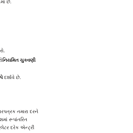
ાં છે.
રો.
રો
નિયમિત ચુકવણી
પે
દર્શાવે છે.
રપત્રક તમારા દરને
શમાં રૂપાંતરિત
ુલેટર દરેક એન્ટ્રી