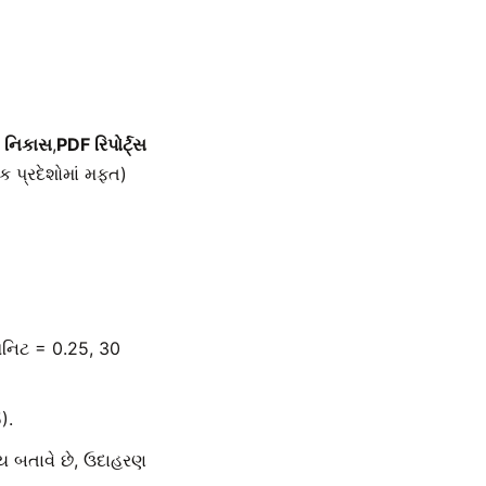
 નિકાસ
,
PDF રિપોર્ટ્સ
પ્રદેશોમાં મફત)
મિનિટ = 0.25, 30
).
મય બતાવે છે, ઉદાહરણ