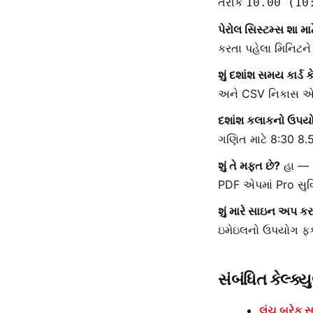
તરીકે
10.00 (10
પેરોલ સિસ્ટમ્સ શા મ
કરતા પહેલા મિનિટને 
શું દશાંશ સમય કાર્ડ 
અને CSV નિકાસ એપ
દશાંશ કલાકનો ઉપયો
ગણિત માટે 8:30 8.5
શું તે મફત છે?
હા — 
PDF એપમાં Pro સુવ
શું મારે સાઇન અપ ક
ઇમેઇલનો ઉપયોગ ફક્
સંબંધિત કેલ્ક્ય
લંચ બ્રેક સા