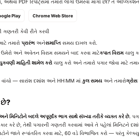
, અથવા PDF રિપોર્ટ્સમાં તમારો લોગો ઉમેરવા માંગો છો? તે એપ્લિકેશનમ
ogle Play
Chrome Web Store
ી ગણતરી કેવી રીતે કરવી
માટે તમારો
પ્રારંભ
અને
સમાપ્તિ
સમય દાખલ કરો.
ઉમેરો અને અવેતન વિરામ સમયને બાદ કરવા માટે
કપાત વિરામ
ચાલુ ક
ચુકવણી માહિતી શામેલ કરો
ચાલુ કરો અને તમારો પગાર જોવા માટે તમા
 વાંચો — સારાંશ દશાંશ અને HH:MM માં
કુલ સમય
અને તમારો
ગ્રોસ 
 છે?
ે મિનિટોને બદલે અપૂર્ણાંક ભાગ સાથે સંખ્યા તરીકે વ્યક્ત કરે છે.
પગા
ાર કરે છે, તેથી પગારની ગણતરી કરવામાં આવે તે પહેલાં મિનિટને દશાં
ટોને જાતે રૂપાંતરિત કરવા માટે, 60 વડે વિભાજિત કરો — પરંતુ કેલ્ક્ય