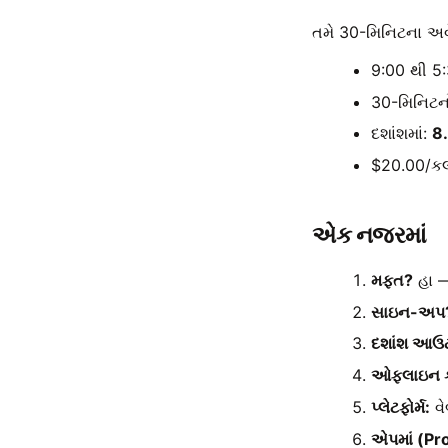
તમે 30-મિનિટના અવે
9:00 થી 5
30-મિનિટન
દશાંશમાં:
8
$20.00/કલ
એક નજરમાં
મફત?
હા —
સાઇન-અપ
દશાંશ આઉટ
ઓફલાઇન કા
પ્લેટફોર્મ:
વે
એપમાં (Pr