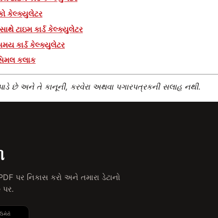
 કેલ્ક્યુલેટર
ે ટાઇમ કાર્ડ કેલ્ક્યુલેટર
મય કાર્ડ કેલ્ક્યુલેટર
ેસિમલ કલાક
પાડે છે અને તે કાનૂની, કરવેરા અથવા પગારપત્રકની સલાહ નથી.
ળ
PDF પર નિકાસ કરો અને તમારા ડેટાનો
 પર.
 ઉમેરો