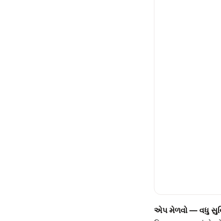
એપ મેળવો — વધુ સુ