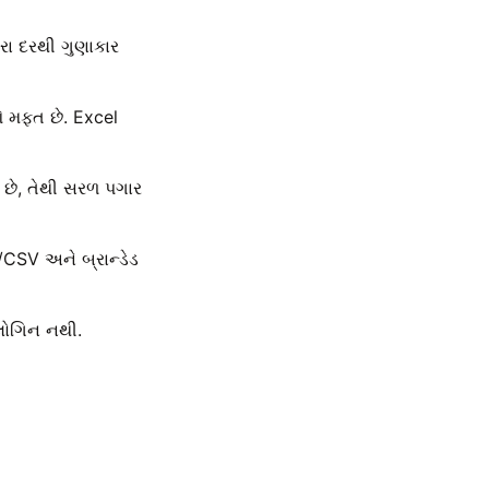
રા દરથી ગુણાકાર
મફત છે. Excel
ે છે, તેથી સરળ પગાર
SV અને બ્રાન્ડેડ
લોગિન નથી.