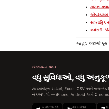
કામના કલાકો
ઓવરટાઇમ સાથ
સાપ્તાહિક સ
ગ્લોસરી: ડ
આ ટૂલ અંદાજો પૂરા 
એપ્લિકેશન મેળવો
વધુ સુવિધાઓ, વધુ અનુકૂ
ટાઈમશીટ્સ સાચવો, Excel, CSV અને બ્રાન્ડેડ 
બેકઅપ લો — iPhone, Android અને Chrome
પર ડાઉનલોડ કરો
તેના પર મેળવો
માં