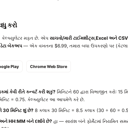
વધુ કરો
બ કેલ્ક્યુલેટર મફત છે. એપ
સાચવો/મારી ટાઈમશીટ્સ
,
Excel અને CSV
ડેટા બેકઅપ
— એક વખતના $6.99, તમારા બધા ઉપકરણો પર (કેટલાક 
ogle Play
Chrome Web Store
કમાં કેવી રીતે કન્વર્ટ કરી શકું?
મિનિટને 60 દ્વારા વિભાજીત કરો: 15 
િનિટ = 0.75. કેલ્ક્યુલેટર આ આપમેળે કરે છે.
 30 મિનિટ શું છે?
8 કલાક 30 મિનિટ = 8.5 કલાક (30 ÷ 60 = 0.5
ંશ અને HH:MM બંને દર્શાવે છે?
હા — સારાંશ બંને ફોર્મેટમાં નિયમિત સ