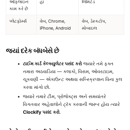
ઑફલાઇન
હા
લિમિટેડ
કામ કરે છે
પ્લેટફોર્મ્સ
વેબ, Chrome,
વેબ, ડેસ્કટોપ,
iPhone, Android
મોબાઇલ
જ્યાં દરેક બંધબેસે છે
ટાઈમ કાર્ડ કેલ્ક્યુલેટર પસંદ કરો
જ્યારે તમે ફક્ત
તમારા અઠવાડિયા — કલાકો, વિરામ, ઓવરટાઇમ,
ચૂકવણી — એકાઉન્ટ અથવા સબ્સ્ક્રિપ્શન વિના કુલ
કરવા માંગો છો.
જ્યારે તમારે ટીમ, પ્રોજેક્ટ્સ અને સમયાંતરે
વિગતવાર અહેવાલોને ટ્રૅક કરવાની જરૂર હોય ત્યારે
Clockify પસંદ કરો
.