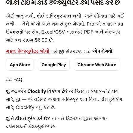
લોકો ટાઈમ કાર્ડ કેલ્ક્યુલેટર કેમ પસંદ કરે છે
કોઈ ખાતું નથી, કોઈ સબ્સ્ક્રિપ્શન નથી, અને શીખવા માટે કંઈ
નથી — તેને ખોલો અને તમારું કુલ મેળવો. Pro એ તમારા બધા
ઉપકરણો પર સેવ, Excel/CSV, બ્રાન્ડેડ PDF અને બેકઅપ
માટે વન-ટાઇમ $6.99 છે.
મફત કેલ્ક્યુલેટર ખોલો
· સંપૂર્ણ સંસ્કરણ માટે
એપ મેળવો
.
App Store
Google Play
Chrome Web Store
## FAQ
શું આ એક Clockify વિકલ્પ છે?
વ્યક્તિગત કલાક-ટોટલિંગ
માટે, હા — એકાઉન્ટ અથવા સબ્સ્ક્રિપ્શન વિના. ટીમ ટ્રેકિંગ
માટે, Clockify વધુ કરે છે.
શું તે ટીમને ટ્રેક કરે છે?
ના - તે ડિઝાઇન દ્વારા એકલ-
વપરાશકર્તા કેલ્ક્યુલેટર છે.