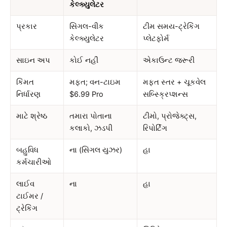
કેલ્ક્યુલેટર
પ્રકાર
સિંગલ-વીક
ટીમ સમય-ટ્રેકિંગ
કેલ્ક્યુલેટર
પ્લેટફોર્મ
સાઇન અપ
કોઈ નહીં
એકાઉન્ટ જરૂરી
કિંમત
મફત; વન-ટાઇમ
મફત સ્તર + ચૂકવેલ
નિર્ધારણ
$6.99 Pro
સબ્સ્ક્રિપ્શન્સ
માટે શ્રેષ્ઠ
તમારા પોતાના
ટીમો, પ્રોજેક્ટ્સ,
કલાકો, ઝડપી
રિપોર્ટિંગ
બહુવિધ
ના (સિંગલ યુઝર)
હા
કર્મચારીઓ
લાઈવ
ના
હા
ટાઈમર /
ટ્રેકિંગ