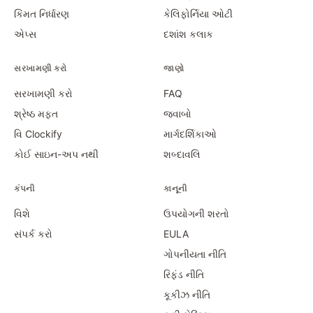
કિંમત નિર્ધારણ
કેલિફોર્નિયા ઓટી
એપ્સ
દશાંશ કલાક
સરખામણી કરો
જાણો
સરખામણી કરો
FAQ
શ્રેષ્ઠ મફત
જવાબો
વિ Clockify
માર્ગદર્શિકાઓ
કોઈ સાઇન-અપ નથી
શબ્દાવલિ
કંપની
કાનૂની
વિશે
ઉપયોગની શરતો
સંપર્ક કરો
EULA
ગોપનીયતા નીતિ
રિફંડ નીતિ
કૂકીઝ નીતિ