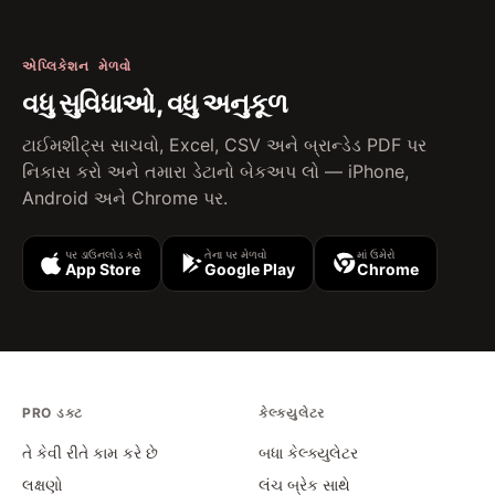
એપ્લિકેશન મેળવો
વધુ સુવિધાઓ, વધુ અનુકૂળ
ટાઈમશીટ્સ સાચવો, Excel, CSV અને બ્રાન્ડેડ PDF પર
નિકાસ કરો અને તમારા ડેટાનો બેકઅપ લો — iPhone,
Android અને Chrome પર.
પર ડાઉનલોડ કરો
તેના પર મેળવો
માં ઉમેરો
App Store
Google Play
Chrome
PRO ડક્ટ
કેલ્ક્યુલેટર
તે કેવી રીતે કામ કરે છે
બધા કેલ્ક્યુલેટર
લક્ષણો
લંચ બ્રેક સાથે