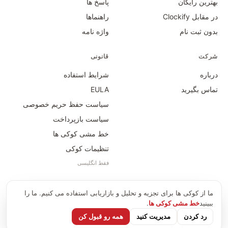
بهترین رایگان
پاسخ ها
در مقابل Clockify
راهنماها
بدون ثبت نام
واژه نامه
شرکت
قانونی
درباره
شرایط استفاده
تماس بگیرید
EULA
سیاست حفظ حریم خصوصی
سیاست بازپرداخت
خط مشی کوکی ها
تنظیمات کوکی
فقط انگلیسی
ما از کوکی ها برای تجزیه و تحلیل و بازاریابی استفاده می کنیم. ما را
Time Card Calculator · PayForSay s. r. o.
2026
©
ببینید
خط مشی کوکی ها
.
info@timecardcalculator.app
رد کردن
مدیریت کنید
همه رو قبول کن