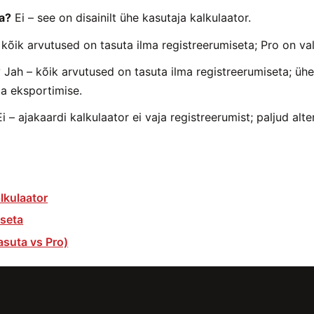
a?
Ei – see on disainilt ühe kasutaja kalkulaator.
kõik arvutused on tasuta ilma registreerumiseta; Pro on va
?
Jah – kõik arvutused on tasuta ilma registreerumiseta; üh
a eksportimise.
i – ajakaardi kalkulaator ei vaja registreerumist; paljud alt
lkulaator
iseta
asuta vs Pro)