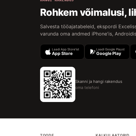
Rohkem võimalusi, l
Salvesta tööajatabeleid, ekspordi Excelis
varunda oma andmed iPhone'is, Androidis
Laadi App Store'ist
Laadi Google Playst
App Store
Google Play
Skanni ja hangi rakendus
oma telefoni
TOODE
KALKULAATORID