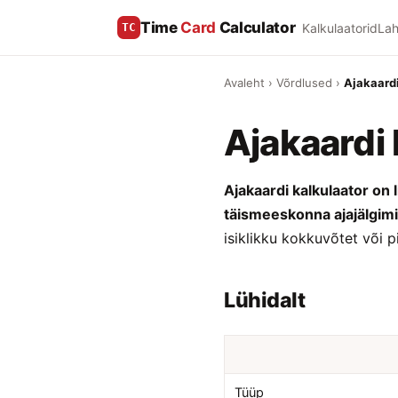
Time
Card
Calculator
Kalkulaatorid
La
TC
Avaleht
›
Võrdlused
›
Ajakaardi
Ajakaardi 
Ajakaardi kalkulaator on
täismeeskonna ajajälgimi
isiklikku kokkuvõtet või 
Lühidalt
Tüüp