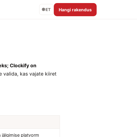
Hangi rakendus
🌐 ET
eks; Clockify on
alida, kas vajate kiiret
 jälgimise platvorm