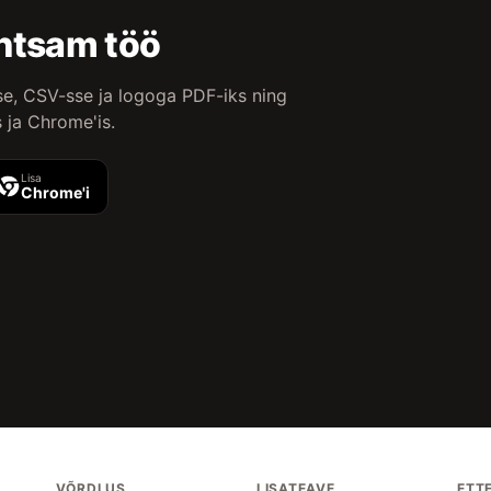
ihtsam töö
se, CSV-sse ja logoga PDF-iks ning
 ja Chrome'is.
Lisa
Chrome'i
VÕRDLUS
LISATEAVE
ETT