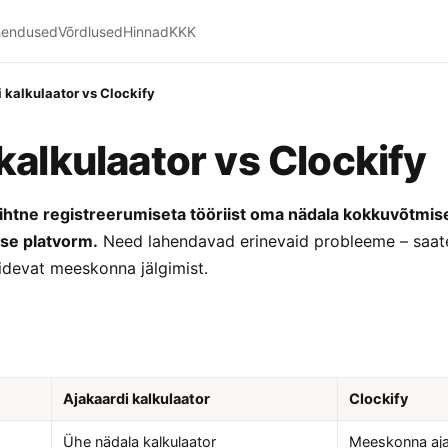
hendused
Võrdlused
Hinnad
KKK
 kalkulaator vs Clockify
kalkulaator vs Clockify
 lihtne registreerumiseta tööriist oma nädala kokkuvõtmis
se platvorm.
Need lahendavad erinevaid probleeme – saate v
pidevat meeskonna jälgimist.
Ajakaardi kalkulaator
Clockify
Ühe nädala kalkulaator
Meeskonna aja