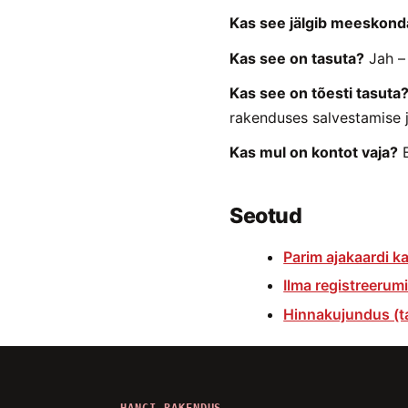
Kas see jälgib meeskond
Kas see on tasuta?
Jah – 
Kas see on tõesti tasuta
rakenduses salvestamise j
Kas mul on kontot vaja?
E
Seotud
Parim ajakaardi ka
Ilma registreerum
Hinnakujundus (t
HANGI RAKENDUS