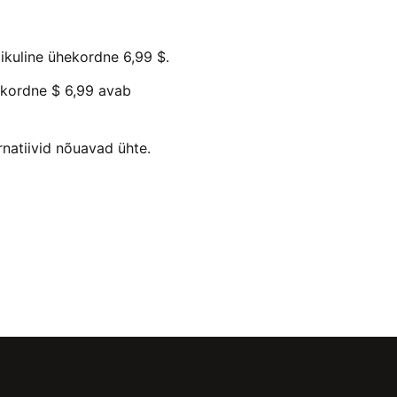
likuline ühekordne 6,99 $.
ekordne $ 6,99 avab
ernatiivid nõuavad ühte.