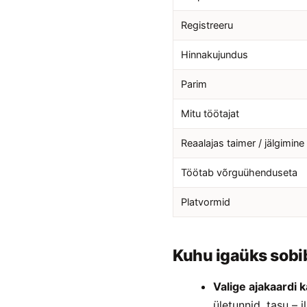
Registreeru
Hinnakujundus
Parim
Mitu töötajat
Reaalajas taimer / jälgimine
Töötab võrguühenduseta
Platvormid
Kuhu igaüks sobi
Valige ajakaardi k
ületunnid, tasu – 