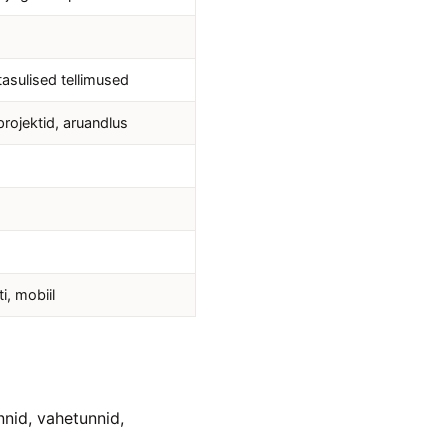
tasulised tellimused
rojektid, aruandlus
i, mobiil
nnid, vahetunnid,