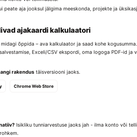
kui peate aja jooksul jälgima meeskonda, projekte ja üksikas
ivad ajakaardi kalkulaatori
ga midagi õppida – ava kalkulaator ja saad kohe kogusumma
 salvestamise, Exceli/CSV ekspordi, oma logoga PDF-id ja v
angi rakendus
täisversiooni jaoks.
y
Chrome Web Store
natiiv?
Isikliku tunniarvestuse jaoks jah - ilma konto või te
 rohkem.