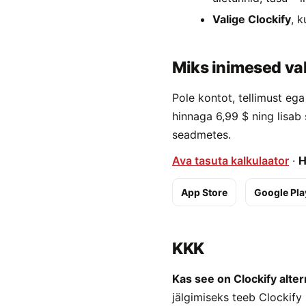
Valige Clockify
, 
Miks inimesed val
Pole kontot, tellimust e
hinnaga 6,99 $ ning lisab
seadmetes.
Ava tasuta kalkulaator
·
H
App Store
Google Pla
KKK
Kas see on Clockify alter
jälgimiseks teeb Clockify