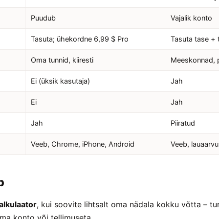
Puudub
Vajalik konto
Tasuta; ühekordne 6,99 $ Pro
Tasuta tase + 
Oma tunnid, kiiresti
Meeskonnad, p
Ei (üksik kasutaja)
Jah
Ei
Jah
Jah
Piiratud
Veeb, Chrome, iPhone, Android
Veeb, lauaarvut
b
alkulaator
, kui soovite lihtsalt oma nädala kokku võtta – tu
ilma konto või tellimuseta.